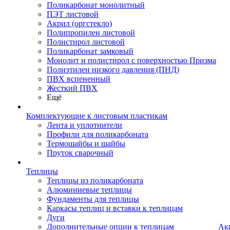
Поликарбонат монолитный
ПЭТ листовой
Акрил (оргстекло)
Полипропилен листовой
Полистирол листовой
Поликарбонат замковый
Монолит и полистирол с поверхностью Призма
Полиэтилен низкого давления (ПНД)
ПВХ вспененный
Жесткий ПВХ
Ещё
Комплектующие к листовым пластикам
Лента и уплотнители
Профили для поликарбоната
Термошайбы и шайбы
Пруток сварочный
Теплицы
Теплицы из поликарбоната
Алюминиевые теплицы
Фундаменты для теплицы
Каркасы теплиц и вставки к теплицам
Дуги
Дополнительные опции к теплицам
Ак