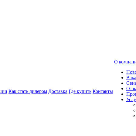
О компан
Нов
Вак
Свид
Отз
ции
Как стать дилером
Доставка
Где купить
Контакты
Про
Услу