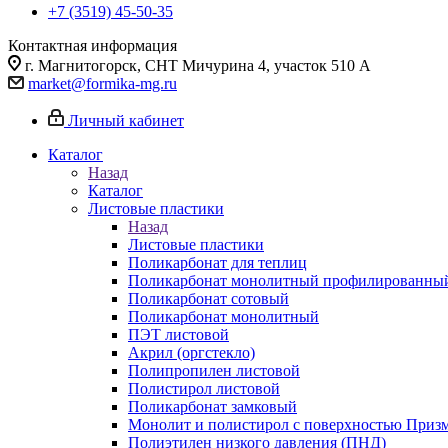
+7 (3519) 45-50-35
Контактная информация
г. Магнитогорск, СНТ Мичурина 4, участок 510 А
market@formika-mg.ru
Личный кабинет
Каталог
Назад
Каталог
Листовые пластики
Назад
Листовые пластики
Поликарбонат для теплиц
Поликарбонат монолитный профилированны
Поликарбонат сотовый
Поликарбонат монолитный
ПЭТ листовой
Акрил (оргстекло)
Полипропилен листовой
Полистирол листовой
Поликарбонат замковый
Монолит и полистирол с поверхностью Приз
Полиэтилен низкого давления (ПНД)