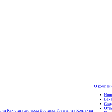
О компан
Нов
Вак
Свид
Отз
ции
Как стать дилером
Доставка
Где купить
Контакты