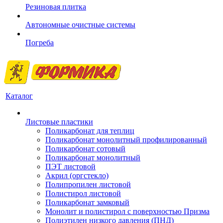
Резиновая плитка
Автономные очистные системы
Погреба
Каталог
Листовые пластики
Поликарбонат для теплиц
Поликарбонат монолитный профилированный
Поликарбонат сотовый
Поликарбонат монолитный
ПЭТ листовой
Акрил (оргстекло)
Полипропилен листовой
Полистирол листовой
Поликарбонат замковый
Монолит и полистирол с поверхностью Призма
Полиэтилен низкого давления (ПНД)