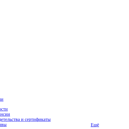
ии
ости
ансии
етельства и сертификаты
ывы
Ещё