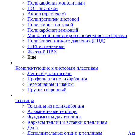
Поликарбонат монолитный
ПЭТ листовой
Акрил (оргстекло)
Полипропилен листовой
Полистирол листовой
Поликарбонат замковый
Монолит и полистирол с поверхностью Призма
Полиэтилен низкого давления (ПНД)
ПВХ вспененный
Жесткий ПВХ
Ещё
Комплектующие к листовым пластикам
Лента и уплотнители
Профили для поликарбоната
Термошайбы и шайбы
Пруток сварочный
Теплицы
Теплицы из поликарбоната
Алюминиевые теплицы
Фундаменты для теплицы
Каркасы теплиц и вставки к теплицам
Дуги
Дополнительные опции к теплицам
Ак