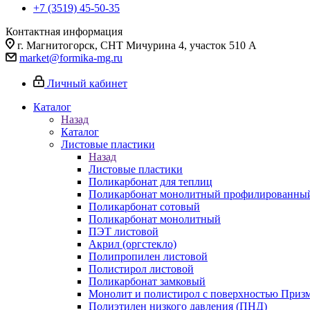
+7 (3519) 45-50-35
Контактная информация
г. Магнитогорск, СНТ Мичурина 4, участок 510 А
market@formika-mg.ru
Личный кабинет
Каталог
Назад
Каталог
Листовые пластики
Назад
Листовые пластики
Поликарбонат для теплиц
Поликарбонат монолитный профилированны
Поликарбонат сотовый
Поликарбонат монолитный
ПЭТ листовой
Акрил (оргстекло)
Полипропилен листовой
Полистирол листовой
Поликарбонат замковый
Монолит и полистирол с поверхностью Приз
Полиэтилен низкого давления (ПНД)