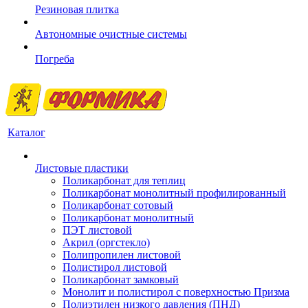
Резиновая плитка
Автономные очистные системы
Погреба
Каталог
Листовые пластики
Поликарбонат для теплиц
Поликарбонат монолитный профилированный
Поликарбонат сотовый
Поликарбонат монолитный
ПЭТ листовой
Акрил (оргстекло)
Полипропилен листовой
Полистирол листовой
Поликарбонат замковый
Монолит и полистирол с поверхностью Призма
Полиэтилен низкого давления (ПНД)