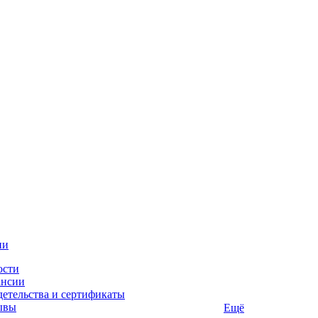
ии
ости
ансии
етельства и сертификаты
ывы
Ещё