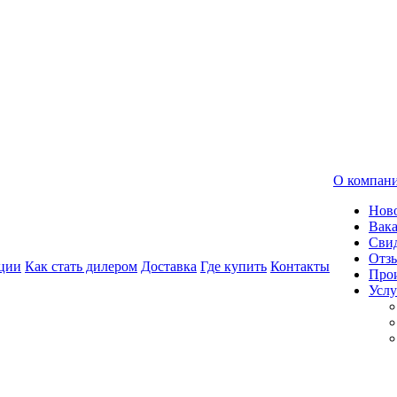
О компан
Нов
Вак
Свид
Отз
ции
Как стать дилером
Доставка
Где купить
Контакты
Про
Услу