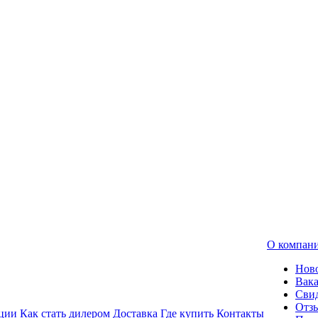
О компан
Нов
Вак
Свид
Отз
ции
Как стать дилером
Доставка
Где купить
Контакты