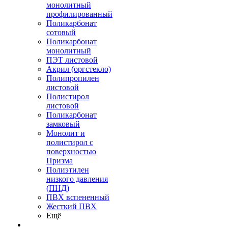
монолитный
профилированный
Поликарбонат
сотовый
Поликарбонат
монолитный
ПЭТ листовой
Акрил (оргстекло)
Полипропилен
листовой
Полистирол
листовой
Поликарбонат
замковый
Монолит и
полистирол с
поверхностью
Призма
Полиэтилен
низкого давления
(ПНД)
ПВХ вспененный
Жесткий ПВХ
Ещё