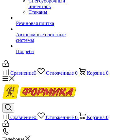
Снегоуборочный
инвентарь
Стаканы
Резиновая плитка
Автономные очистные
системы
Погреба
Сравнение
0
Отложенные
0
Корзина
0
Сравнение
0
Отложенные
0
Корзина
0
Телефоны