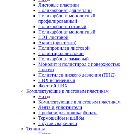
Листовые пластики
Поликарбонат для теплиц
Поликарбонат монолитный
профилированный
Поликарбонат сотовый
Поликарбонат монолитный
ПЭТ листовой
Акрил (оргстекло)
Полипропилен листовой
Полистирол листовой
Поликарбонат замковый
Монолит и полистирол с поверхностью
Призма
Полиэтилен низкого давления (ПНД)
ПВХ вспененный
Жесткий ПВХ
Комплектующие к листовым пластикам
Назад
Комплектующие к листовым пластикам
Лента и уплотнители
Профили для поликарбоната
Термошайбы и шайбы
Пруток сварочный
Теплицы