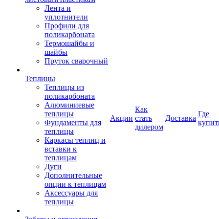
Лента и
уплотнители
Профили для
поликарбоната
Термошайбы и
шайбы
Пруток сварочный
Теплицы
Теплицы из
поликарбоната
Алюминиевые
Как
теплицы
Где
Акции
стать
Доставка
Фундаменты для
купит
дилером
теплицы
Каркасы теплиц и
вставки к
теплицам
Дуги
Дополнительные
опции к теплицам
Аксессуары для
теплицы