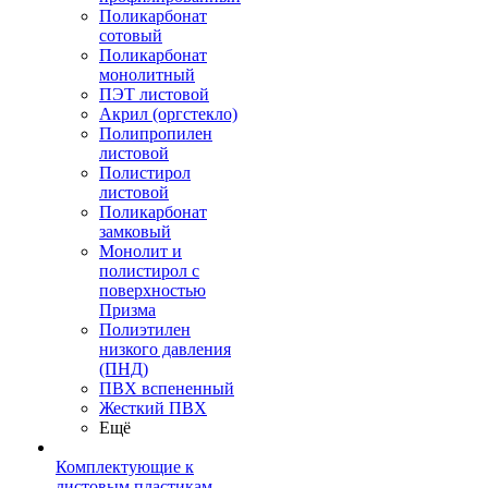
Поликарбонат
сотовый
Поликарбонат
монолитный
ПЭТ листовой
Акрил (оргстекло)
Полипропилен
листовой
Полистирол
листовой
Поликарбонат
замковый
Монолит и
полистирол с
поверхностью
Призма
Полиэтилен
низкого давления
(ПНД)
ПВХ вспененный
Жесткий ПВХ
Ещё
Комплектующие к
листовым пластикам