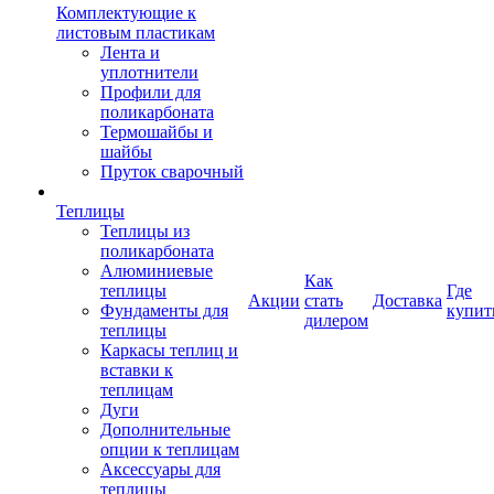
Комплектующие к
листовым пластикам
Лента и
уплотнители
Профили для
поликарбоната
Термошайбы и
шайбы
Пруток сварочный
Теплицы
Теплицы из
поликарбоната
Алюминиевые
Как
теплицы
Где
Акции
стать
Доставка
Фундаменты для
купит
дилером
теплицы
Каркасы теплиц и
вставки к
теплицам
Дуги
Дополнительные
опции к теплицам
Аксессуары для
теплицы