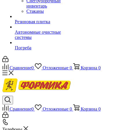
Снегоуборочный
инвентарь
Стаканы
Резиновая плитка
Автономные очистные
системы
Погреба
Сравнение
0
Отложенные
0
Корзина
0
Сравнение
0
Отложенные
0
Корзина
0
Телефоны