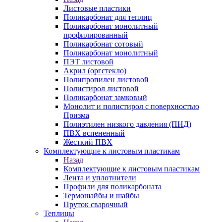
Листовые пластики
Поликарбонат для теплиц
Поликарбонат монолитный
профилированный
Поликарбонат сотовый
Поликарбонат монолитный
ПЭТ листовой
Акрил (оргстекло)
Полипропилен листовой
Полистирол листовой
Поликарбонат замковый
Монолит и полистирол с поверхностью
Призма
Полиэтилен низкого давления (ПНД)
ПВХ вспененный
Жесткий ПВХ
Комплектующие к листовым пластикам
Назад
Комплектующие к листовым пластикам
Лента и уплотнители
Профили для поликарбоната
Термошайбы и шайбы
Пруток сварочный
Теплицы