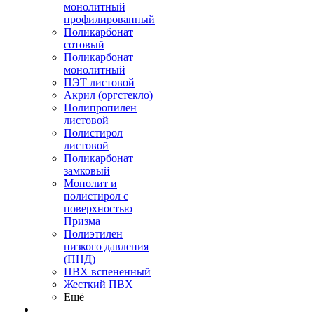
монолитный
профилированный
Поликарбонат
сотовый
Поликарбонат
монолитный
ПЭТ листовой
Акрил (оргстекло)
Полипропилен
листовой
Полистирол
листовой
Поликарбонат
замковый
Монолит и
полистирол с
поверхностью
Призма
Полиэтилен
низкого давления
(ПНД)
ПВХ вспененный
Жесткий ПВХ
Ещё