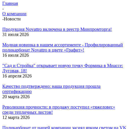
Главная
-
О компании
-
Новости
Продукция Novattro включена в реестр Минпромторга!
31 июля 2026
Модная новинка в нашем ассортименте - Профилированный
поликарбонат Novattro в цвете «Графит»!
16 июля 2026
"Сад и Стройка" открывает новую точку Формика в Миассе:
Луговая, 18!
16 апреля 2026
Качество подтверждено: наша продукция прошла
сертификацию
20 марта 2026
Революция прочности: в продажу поступил «тяжеловес»
среди тепличных листов!
12 марта 2026
Поликарбонат от нашей компании засиял ярким светом на VK