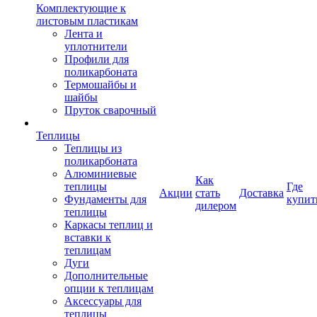
Комплектующие к
листовым пластикам
Лента и
уплотнители
Профили для
поликарбоната
Термошайбы и
шайбы
Пруток сварочный
Теплицы
Теплицы из
поликарбоната
Алюминиевые
Как
теплицы
Где
Акции
стать
Доставка
Фундаменты для
купит
дилером
теплицы
Каркасы теплиц и
вставки к
теплицам
Дуги
Дополнительные
опции к теплицам
Аксессуары для
теплицы