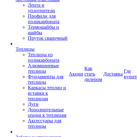
Лента и
уплотнители
Профили для
поликарбоната
Термошайбы и
шайбы
Пруток сварочный
Теплицы
Теплицы из
поликарбоната
Алюминиевые
Как
теплицы
Где
Акции
стать
Доставка
Фундаменты для
купит
дилером
теплицы
Каркасы теплиц и
вставки к
теплицам
Дуги
Дополнительные
опции к теплицам
Аксессуары для
теплицы