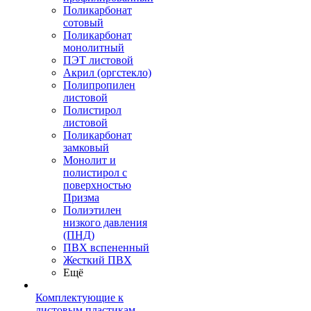
Поликарбонат
сотовый
Поликарбонат
монолитный
ПЭТ листовой
Акрил (оргстекло)
Полипропилен
листовой
Полистирол
листовой
Поликарбонат
замковый
Монолит и
полистирол с
поверхностью
Призма
Полиэтилен
низкого давления
(ПНД)
ПВХ вспененный
Жесткий ПВХ
Ещё
Комплектующие к
листовым пластикам