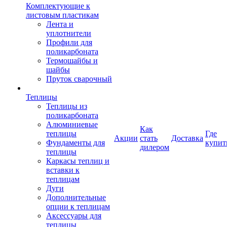
Комплектующие к
листовым пластикам
Лента и
уплотнители
Профили для
поликарбоната
Термошайбы и
шайбы
Пруток сварочный
Теплицы
Теплицы из
поликарбоната
Алюминиевые
Как
теплицы
Где
Акции
стать
Доставка
Фундаменты для
купит
дилером
теплицы
Каркасы теплиц и
вставки к
теплицам
Дуги
Дополнительные
опции к теплицам
Аксессуары для
теплицы