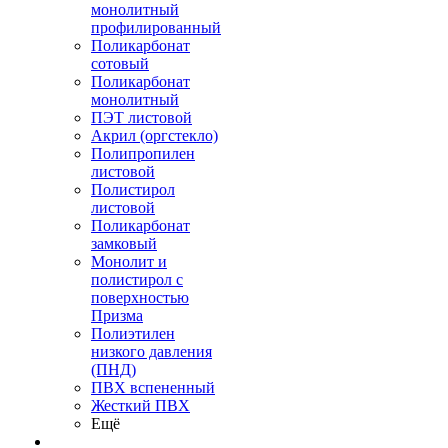
монолитный
профилированный
Поликарбонат
сотовый
Поликарбонат
монолитный
ПЭТ листовой
Акрил (оргстекло)
Полипропилен
листовой
Полистирол
листовой
Поликарбонат
замковый
Монолит и
полистирол с
поверхностью
Призма
Полиэтилен
низкого давления
(ПНД)
ПВХ вспененный
Жесткий ПВХ
Ещё