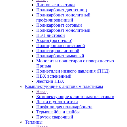
Листовые пластики
Поликарбонат для теплиц
Поликарбонат монолитный
профилированный
Поликарбонат сотовый
Поликарбонат монолитный
ПЭТ листовой
Акрил (оргстекло)
Полипропилен листовой
Полистирол листовой
Поликарбонат замковый
Монолит и полистирол с поверхностью
Призма
Полиэтилен низкого давления (ПНД)
ПВХ вспененный
Жесткий ПВХ
Комплектующие к листовым пластикам
Назад
Комплектующие к листовым пластикам
Лента и уплотнители
Профили для поликарбоната
Термошайбы и шайбы
Пруток сварочный
Теплицы