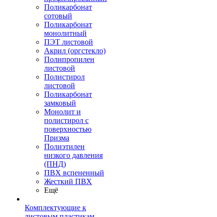
Поликарбонат
сотовый
Поликарбонат
монолитный
ПЭТ листовой
Акрил (оргстекло)
Полипропилен
листовой
Полистирол
листовой
Поликарбонат
замковый
Монолит и
полистирол с
поверхностью
Призма
Полиэтилен
низкого давления
(ПНД)
ПВХ вспененный
Жесткий ПВХ
Ещё
Комплектующие к
листовым пластикам