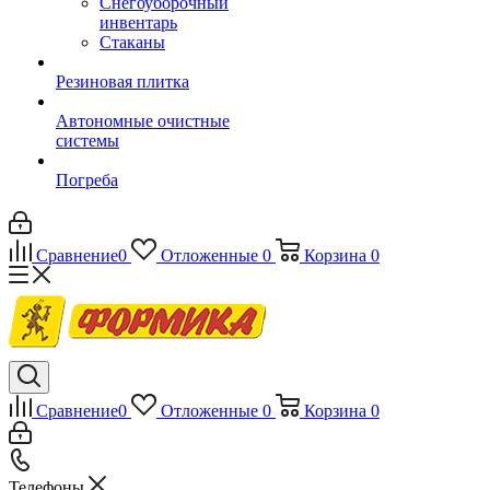
Снегоуборочный
инвентарь
Стаканы
Резиновая плитка
Автономные очистные
системы
Погреба
Сравнение
0
Отложенные
0
Корзина
0
Сравнение
0
Отложенные
0
Корзина
0
Телефоны