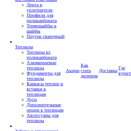
Лента и
уплотнители
Профили для
поликарбоната
Термошайбы и
шайбы
Пруток сварочный
Теплицы
Теплицы из
поликарбоната
Алюминиевые
Как
теплицы
Где
Акции
стать
Доставка
Фундаменты для
купит
дилером
теплицы
Каркасы теплиц и
вставки к
теплицам
Дуги
Дополнительные
опции к теплицам
Аксессуары для
теплицы