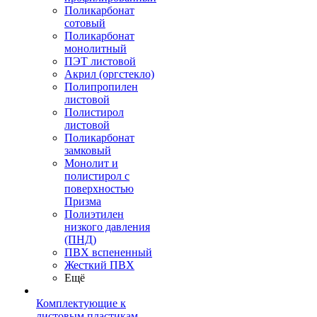
Поликарбонат
сотовый
Поликарбонат
монолитный
ПЭТ листовой
Акрил (оргстекло)
Полипропилен
листовой
Полистирол
листовой
Поликарбонат
замковый
Монолит и
полистирол с
поверхностью
Призма
Полиэтилен
низкого давления
(ПНД)
ПВХ вспененный
Жесткий ПВХ
Ещё
Комплектующие к
листовым пластикам