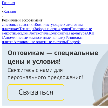
Главная
-
Каталог
-
Розничный ассортимент
Листовые пластики
Комплектующие к листовым
пластикам
Теплицы
Заборы и ограждения
Пластиковые
емкости
Беседки
Геотекстиль
Композитная арматура
АКП
(Алюминиевые композитные панели)
Резиновая
плитка
Автономные очистные системы
Погреба