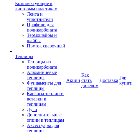
Комплектующие к
листовым пластикам
Лента и
уплотнители
Профили для
поликарбоната
Термошайбы и
шайбы
Пруток сварочный
Теплицы
Теплицы из
поликарбоната
Алюминиевые
Как
теплицы
Где
Акции
стать
Доставка
Фундаменты для
купит
дилером
теплицы
Каркасы теплиц и
вставки к
теплицам
Дуги
Дополнительные
опции к теплицам
Аксессуары для
теплицы