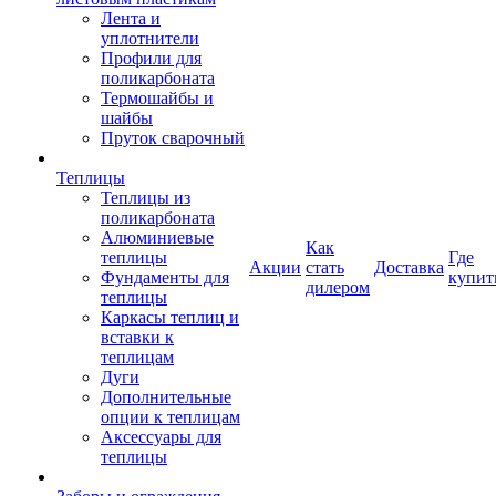
Лента и
уплотнители
Профили для
поликарбоната
Термошайбы и
шайбы
Пруток сварочный
Теплицы
Теплицы из
поликарбоната
Алюминиевые
Как
теплицы
Где
Акции
стать
Доставка
Фундаменты для
купит
дилером
теплицы
Каркасы теплиц и
вставки к
теплицам
Дуги
Дополнительные
опции к теплицам
Аксессуары для
теплицы