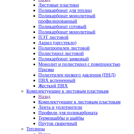
Листовые пластики
Поликарбонат для теплиц
Поликарбонат монолитный
профилированный
Поликарбонат сотовый
Поликарбонат монолитный
ПЭТ листовой
Акрил (оргстекло)
Полипропилен листовой
Полистирол листовой
Поликарбонат замковый
Монолит и полистирол с поверхностью
Призма
Полиэтилен низкого давления (ПНД)
ПВХ вспененный
Жесткий ПВХ
Комплектующие к листовым пластикам
Назад
Комплектующие к листовым пластикам
Лента и уплотнители
Профили для поликарбоната
Термошайбы и шайбы
Пруток сварочный
Теплицы