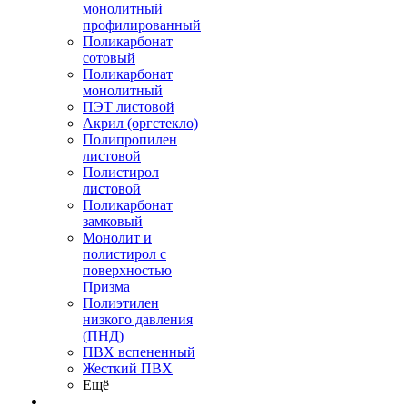
монолитный
профилированный
Поликарбонат
сотовый
Поликарбонат
монолитный
ПЭТ листовой
Акрил (оргстекло)
Полипропилен
листовой
Полистирол
листовой
Поликарбонат
замковый
Монолит и
полистирол с
поверхностью
Призма
Полиэтилен
низкого давления
(ПНД)
ПВХ вспененный
Жесткий ПВХ
Ещё