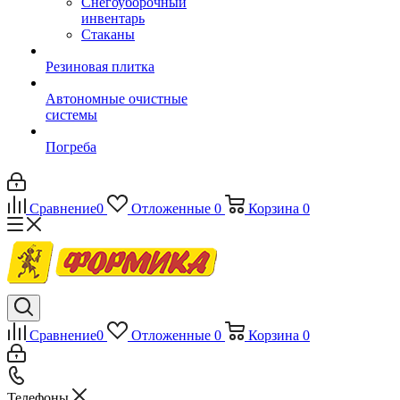
Снегоуборочный
инвентарь
Стаканы
Резиновая плитка
Автономные очистные
системы
Погреба
Сравнение
0
Отложенные
0
Корзина
0
Сравнение
0
Отложенные
0
Корзина
0
Телефоны