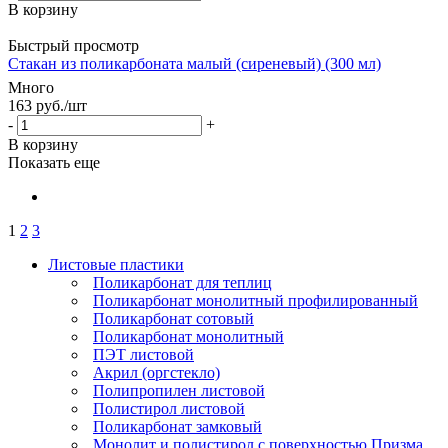
В корзину
Быстрый просмотр
Стакан из поликарбоната малый (сиреневый) (300 мл)
Много
163
руб.
/шт
-
+
В корзину
Показать еще
1
2
3
Листовые пластики
Поликарбонат для теплиц
Поликарбонат монолитный профилированный
Поликарбонат сотовый
Поликарбонат монолитный
ПЭТ листовой
Акрил (оргстекло)
Полипропилен листовой
Полистирол листовой
Поликарбонат замковый
Монолит и полистирол с поверхностью Призма