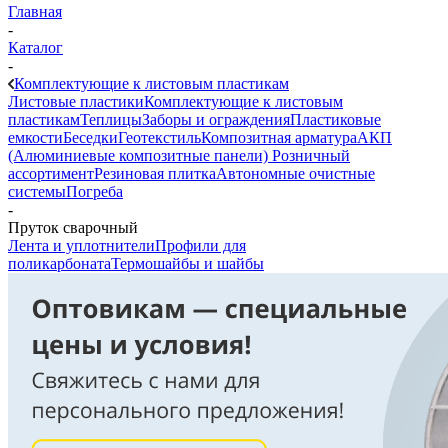
Главная
-
Каталог
-
Комплектующие к листовым пластикам
Листовые пластики
Комплектующие к листовым
пластикам
Теплицы
Заборы и ограждения
Пластиковые
емкости
Беседки
Геотекстиль
Композитная арматура
АКП
(Алюминиевые композитные панели)
Розничный
ассортимент
Резиновая плитка
Автономные очистные
системы
Погреба
-
Пруток сварочный
Лента и уплотнители
Профили для
поликарбоната
Термошайбы и шайбы