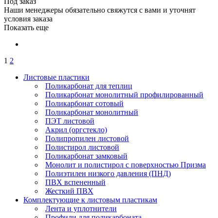
Под заказ
Наши менеджеры обязательно свяжутся с вами и уточнят
условия заказа
Показать еще
1
2
Листовые пластики
Поликарбонат для теплиц
Поликарбонат монолитный профилированный
Поликарбонат сотовый
Поликарбонат монолитный
ПЭТ листовой
Акрил (оргстекло)
Полипропилен листовой
Полистирол листовой
Поликарбонат замковый
Монолит и полистирол с поверхностью Призма
Полиэтилен низкого давления (ПНД)
ПВХ вспененный
Жесткий ПВХ
Комплектующие к листовым пластикам
Лента и уплотнители
Профили для поликарбоната