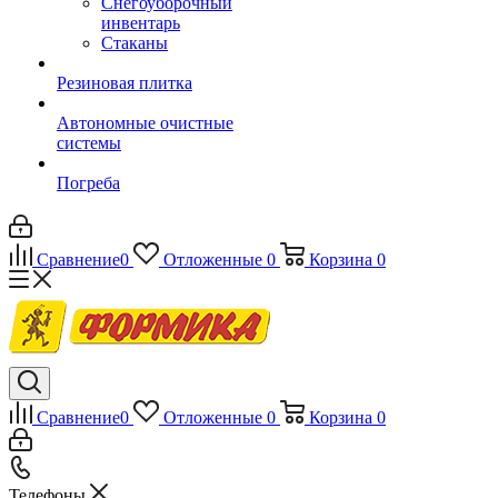
Снегоуборочный
инвентарь
Стаканы
Резиновая плитка
Автономные очистные
системы
Погреба
Сравнение
0
Отложенные
0
Корзина
0
Сравнение
0
Отложенные
0
Корзина
0
Телефоны