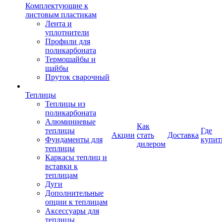
Комплектующие к
листовым пластикам
Лента и
уплотнители
Профили для
поликарбоната
Термошайбы и
шайбы
Пруток сварочный
Теплицы
Теплицы из
поликарбоната
Алюминиевые
Как
теплицы
Где
Акции
стать
Доставка
Фундаменты для
купит
дилером
теплицы
Каркасы теплиц и
вставки к
теплицам
Дуги
Дополнительные
опции к теплицам
Аксессуары для
теплицы