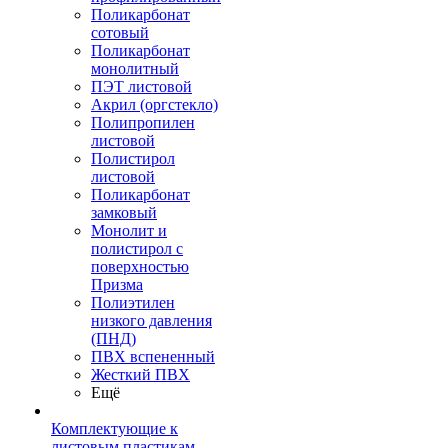
Поликарбонат
сотовый
Поликарбонат
монолитный
ПЭТ листовой
Акрил (оргстекло)
Полипропилен
листовой
Полистирол
листовой
Поликарбонат
замковый
Монолит и
полистирол с
поверхностью
Призма
Полиэтилен
низкого давления
(ПНД)
ПВХ вспененный
Жесткий ПВХ
Ещё
Комплектующие к
листовым пластикам