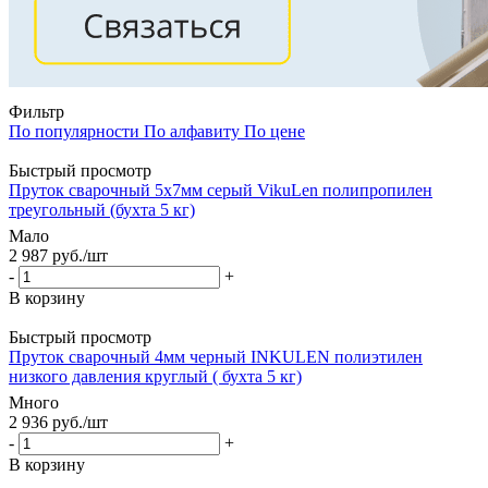
Фильтр
По популярности
По алфавиту
По цене
Быстрый просмотр
Пруток сварочный 5х7мм серый VikuLen полипропилен
треугольный (бухта 5 кг)
Мало
2 987
руб.
/шт
-
+
В корзину
Быстрый просмотр
Пруток сварочный 4мм черный INKULEN полиэтилен
низкого давления круглый ( бухта 5 кг)
Много
2 936
руб.
/шт
-
+
В корзину