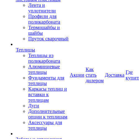
Лента и
уплотнители
Профили для
поликарбоната
Термошайбы и
шайбы
Пруток сварочный
Теплицы
Теплицы из
поликарбоната
Алюминиевые
Как
теплицы
Где
Акции
стать
Доставка
Фундаменты для
купит
дилером
теплицы
Каркасы теплиц и
вставки к
теплицам
Дуги
Дополнительные
опции к теплицам
Аксессуары для
теплицы