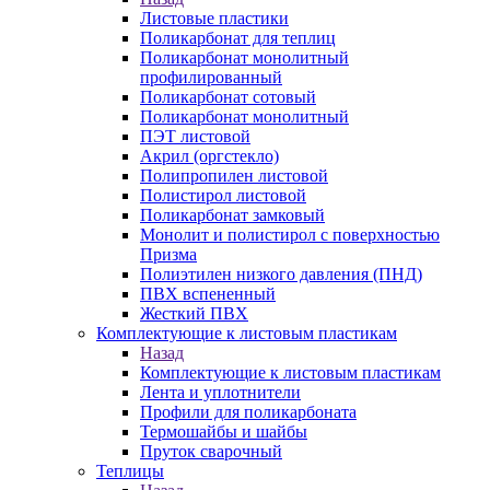
Листовые пластики
Поликарбонат для теплиц
Поликарбонат монолитный
профилированный
Поликарбонат сотовый
Поликарбонат монолитный
ПЭТ листовой
Акрил (оргстекло)
Полипропилен листовой
Полистирол листовой
Поликарбонат замковый
Монолит и полистирол с поверхностью
Призма
Полиэтилен низкого давления (ПНД)
ПВХ вспененный
Жесткий ПВХ
Комплектующие к листовым пластикам
Назад
Комплектующие к листовым пластикам
Лента и уплотнители
Профили для поликарбоната
Термошайбы и шайбы
Пруток сварочный
Теплицы