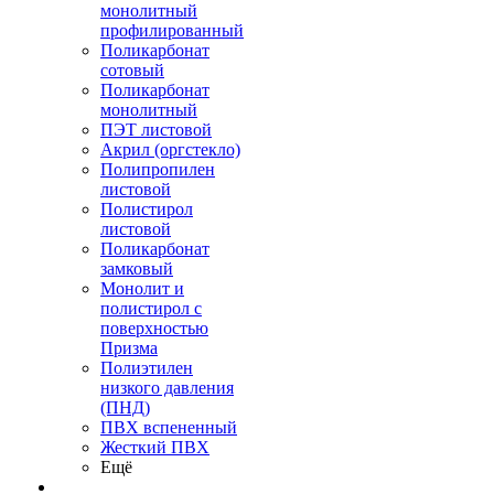
монолитный
профилированный
Поликарбонат
сотовый
Поликарбонат
монолитный
ПЭТ листовой
Акрил (оргстекло)
Полипропилен
листовой
Полистирол
листовой
Поликарбонат
замковый
Монолит и
полистирол с
поверхностью
Призма
Полиэтилен
низкого давления
(ПНД)
ПВХ вспененный
Жесткий ПВХ
Ещё