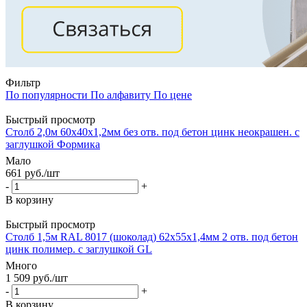
Фильтр
По популярности
По алфавиту
По цене
Быстрый просмотр
Столб 2,0м 60х40х1,2мм без отв. под бетон цинк неокрашен. с
заглушкой Формика
Мало
661
руб.
/шт
-
+
В корзину
Быстрый просмотр
Столб 1,5м RAL 8017 (шоколад) 62х55х1,4мм 2 отв. под бетон
цинк полимер. с заглушкой GL
Много
1 509
руб.
/шт
-
+
В корзину