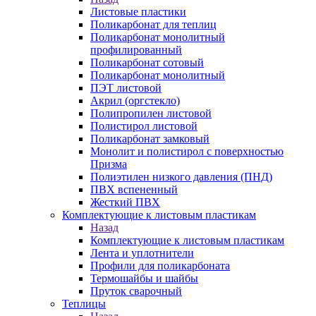
Листовые пластики
Поликарбонат для теплиц
Поликарбонат монолитный
профилированный
Поликарбонат сотовый
Поликарбонат монолитный
ПЭТ листовой
Акрил (оргстекло)
Полипропилен листовой
Полистирол листовой
Поликарбонат замковый
Монолит и полистирол с поверхностью
Призма
Полиэтилен низкого давления (ПНД)
ПВХ вспененный
Жесткий ПВХ
Комплектующие к листовым пластикам
Назад
Комплектующие к листовым пластикам
Лента и уплотнители
Профили для поликарбоната
Термошайбы и шайбы
Пруток сварочный
Теплицы