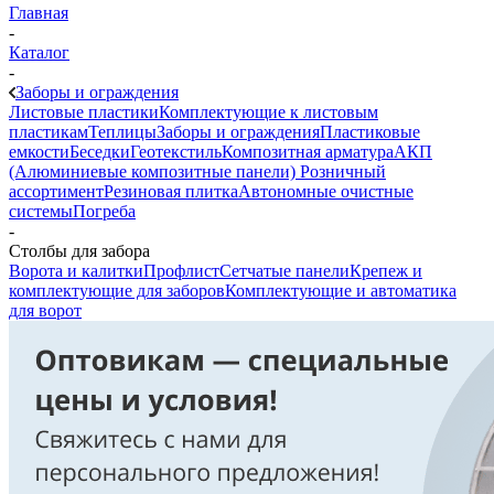
Главная
-
Каталог
-
Заборы и ограждения
Листовые пластики
Комплектующие к листовым
пластикам
Теплицы
Заборы и ограждения
Пластиковые
емкости
Беседки
Геотекстиль
Композитная арматура
АКП
(Алюминиевые композитные панели)
Розничный
ассортимент
Резиновая плитка
Автономные очистные
системы
Погреба
-
Столбы для забора
Ворота и калитки
Профлист
Сетчатые панели
Крепеж и
комплектующие для заборов
Комплектующие и автоматика
для ворот