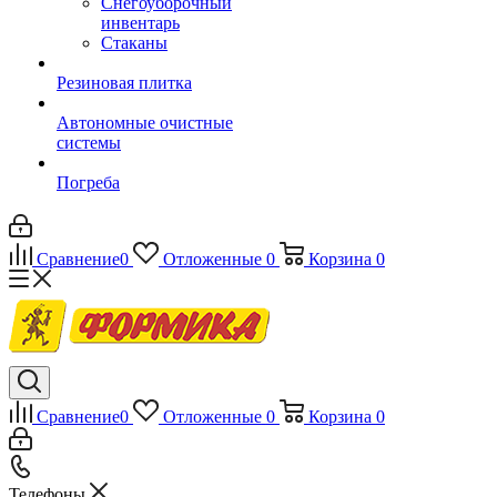
Снегоуборочный
инвентарь
Стаканы
Резиновая плитка
Автономные очистные
системы
Погреба
Сравнение
0
Отложенные
0
Корзина
0
Сравнение
0
Отложенные
0
Корзина
0
Телефоны