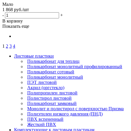
Мало
1 868
руб.
/шт
-
+
В корзину
Показать еще
1
2
3
4
Листовые пластики
Поликарбонат для теплиц
Поликарбонат монолитный профилированный
Поликарбонат сотовый
Поликарбонат монолитный
ПЭТ листовой
Акрил (оргстекло)
Полипропилен листовой
Полистирол листовой
Поликарбонат замковый
Монолит и полистирол с поверхностью Призма
Полиэтилен низкого давления (ПНД)
ПВХ вспененный
Жесткий ПВХ
Комплектующие к листовым пластикам