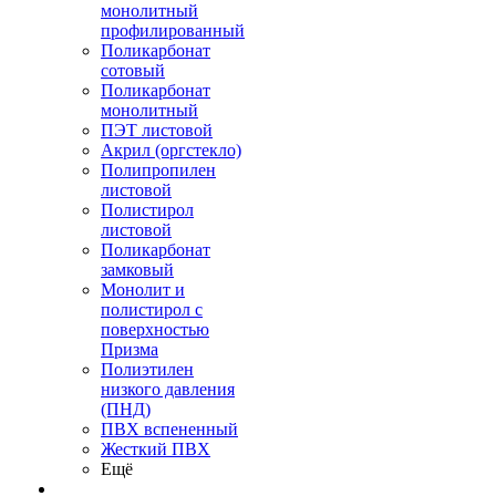
монолитный
профилированный
Поликарбонат
сотовый
Поликарбонат
монолитный
ПЭТ листовой
Акрил (оргстекло)
Полипропилен
листовой
Полистирол
листовой
Поликарбонат
замковый
Монолит и
полистирол с
поверхностью
Призма
Полиэтилен
низкого давления
(ПНД)
ПВХ вспененный
Жесткий ПВХ
Ещё