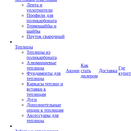
Лента и
уплотнители
Профили для
поликарбоната
Термошайбы и
шайбы
Пруток сварочный
Теплицы
Теплицы из
поликарбоната
Алюминиевые
Как
теплицы
Где
Акции
стать
Доставка
Фундаменты для
купит
дилером
теплицы
Каркасы теплиц и
вставки к
теплицам
Дуги
Дополнительные
опции к теплицам
Аксессуары для
теплицы