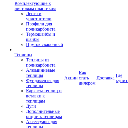
Комплектующие к
листовым пластикам
Лента и
уплотнители
Профили для
поликарбоната
Термошайбы и
шайбы
Пруток сварочный
Теплицы
Теплицы из
поликарбоната
Алюминиевые
Как
теплицы
Где
Акции
стать
Доставка
Фундаменты для
купит
дилером
теплицы
Каркасы теплиц и
вставки к
теплицам
Дуги
Дополнительные
опции к теплицам
Аксессуары для
теплицы