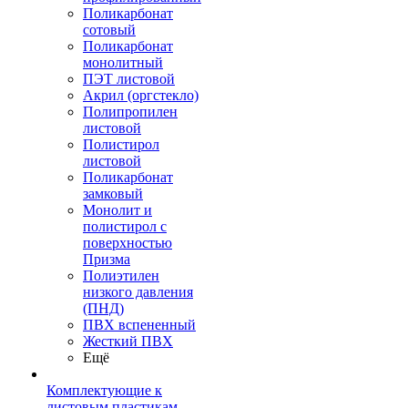
Поликарбонат
сотовый
Поликарбонат
монолитный
ПЭТ листовой
Акрил (оргстекло)
Полипропилен
листовой
Полистирол
листовой
Поликарбонат
замковый
Монолит и
полистирол с
поверхностью
Призма
Полиэтилен
низкого давления
(ПНД)
ПВХ вспененный
Жесткий ПВХ
Ещё
Комплектующие к
листовым пластикам