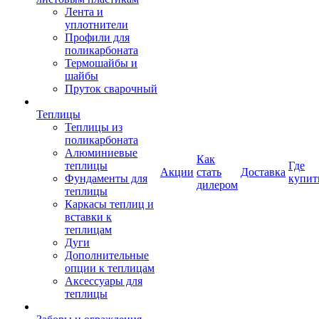
Лента и
уплотнители
Профили для
поликарбоната
Термошайбы и
шайбы
Пруток сварочный
Теплицы
Теплицы из
поликарбоната
Алюминиевые
Как
теплицы
Где
Акции
стать
Доставка
Фундаменты для
купит
дилером
теплицы
Каркасы теплиц и
вставки к
теплицам
Дуги
Дополнительные
опции к теплицам
Аксессуары для
теплицы