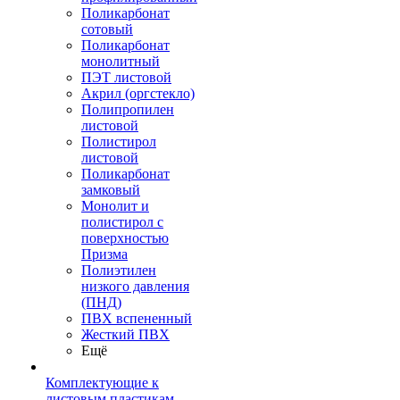
Поликарбонат
сотовый
Поликарбонат
монолитный
ПЭТ листовой
Акрил (оргстекло)
Полипропилен
листовой
Полистирол
листовой
Поликарбонат
замковый
Монолит и
полистирол с
поверхностью
Призма
Полиэтилен
низкого давления
(ПНД)
ПВХ вспененный
Жесткий ПВХ
Ещё
Комплектующие к
листовым пластикам