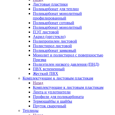
Листовые пластики
Поликарбонат для теплиц
Поликарбонат монолитный
профилированный
Поликарбонат сотовый
Поликарбонат монолитный
ПЭТ листовой
Акрил (оргстекло)
Полипропилен листовой
Полистирол листовой
Поликарбонат замковый
Монолит и полистирол с поверхностью
Призма
Полиэтилен низкого давления (ПНД)
ПВХ вспененный
Жесткий ПВХ
Комплектующие к листовым пластикам
Назад
Комплектующие к листовым пластикам
Лента и уплотнители
Профили для поликарбоната
Термошайбы и шайбы
Пруток сварочный
Теплицы