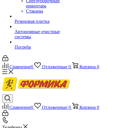
Снегоуборочный
инвентарь
Стаканы
Резиновая плитка
Автономные очистные
системы
Погреба
Сравнение
0
Отложенные
0
Корзина
0
Сравнение
0
Отложенные
0
Корзина
0
Телефоны