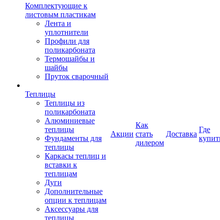
Комплектующие к
листовым пластикам
Лента и
уплотнители
Профили для
поликарбоната
Термошайбы и
шайбы
Пруток сварочный
Теплицы
Теплицы из
поликарбоната
Алюминиевые
Как
теплицы
Где
Акции
стать
Доставка
Фундаменты для
купит
дилером
теплицы
Каркасы теплиц и
вставки к
теплицам
Дуги
Дополнительные
опции к теплицам
Аксессуары для
теплицы