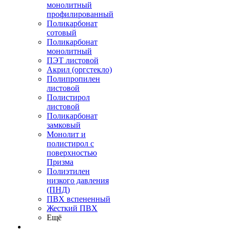
монолитный
профилированный
Поликарбонат
сотовый
Поликарбонат
монолитный
ПЭТ листовой
Акрил (оргстекло)
Полипропилен
листовой
Полистирол
листовой
Поликарбонат
замковый
Монолит и
полистирол с
поверхностью
Призма
Полиэтилен
низкого давления
(ПНД)
ПВХ вспененный
Жесткий ПВХ
Ещё