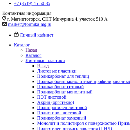
+7 (3519) 45-50-35
Контактная информация
г. Магнитогорск, СНТ Мичурина 4, участок 510 А
market@formika-mg.ru
Личный кабинет
Каталог
Назад
Каталог
Листовые пластики
Назад
Листовые пластики
Поликарбонат для теплиц
Поликарбонат монолитный профилированны
Поликарбонат сотовый
Поликарбонат монолитный
ПЭТ листовой
Акрил (оргстекло)
Полипропилен листовой
Полистирол листовой
Поликарбонат замковый
Монолит и полистирол с поверхностью Приз
Полиэтилен низкого давления (ПНД)