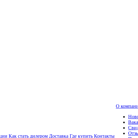
О компан
Нов
Вак
Свид
Отз
ции
Как стать дилером
Доставка
Где купить
Контакты