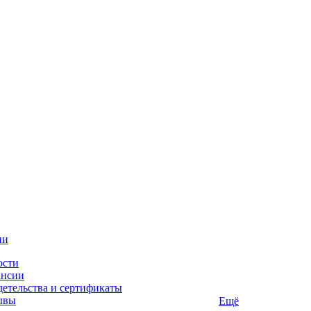
ии
ости
ансии
етельства и сертификаты
ывы
Ещё