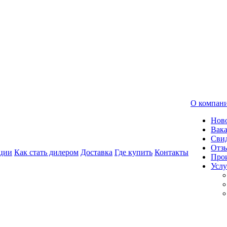
О компан
Нов
Вак
Свид
Отз
ции
Как стать дилером
Доставка
Где купить
Контакты
Про
Услу