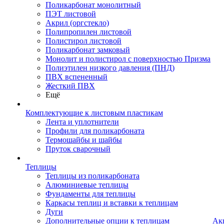
Поликарбонат монолитный
ПЭТ листовой
Акрил (оргстекло)
Полипропилен листовой
Полистирол листовой
Поликарбонат замковый
Монолит и полистирол с поверхностью Призма
Полиэтилен низкого давления (ПНД)
ПВХ вспененный
Жесткий ПВХ
Ещё
Комплектующие к листовым пластикам
Лента и уплотнители
Профили для поликарбоната
Термошайбы и шайбы
Пруток сварочный
Теплицы
Теплицы из поликарбоната
Алюминиевые теплицы
Фундаменты для теплицы
Каркасы теплиц и вставки к теплицам
Дуги
Дополнительные опции к теплицам
Ак