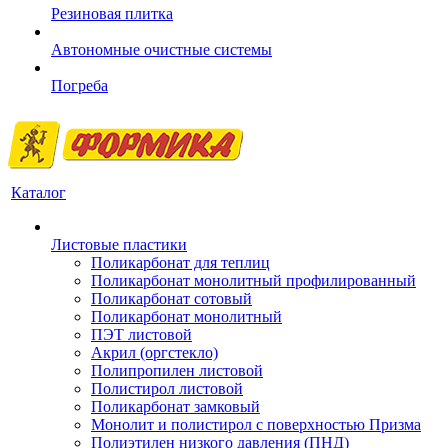
Резиновая плитка
Автономные очистные системы
Погреба
Каталог
Листовые пластики
Поликарбонат для теплиц
Поликарбонат монолитный профилированный
Поликарбонат сотовый
Поликарбонат монолитный
ПЭТ листовой
Акрил (оргстекло)
Полипропилен листовой
Полистирол листовой
Поликарбонат замковый
Монолит и полистирол с поверхностью Призма
Полиэтилен низкого давления (ПНД)