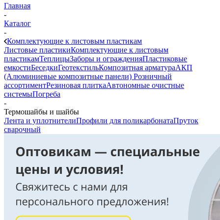
Главная
-
Каталог
-
Комплектующие к листовым пластикам
Листовые пластики
Комплектующие к листовым
пластикам
Теплицы
Заборы и ограждения
Пластиковые
емкости
Беседки
Геотекстиль
Композитная арматура
АКП
(Алюминиевые композитные панели)
Розничный
ассортимент
Резиновая плитка
Автономные очистные
системы
Погреба
-
Термошайбы и шайбы
Лента и уплотнители
Профили для поликарбоната
Пруток
сварочный