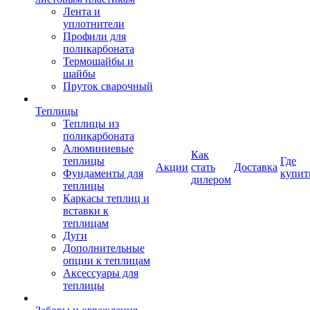
Лента и
уплотнители
Профили для
поликарбоната
Термошайбы и
шайбы
Пруток сварочный
Теплицы
Теплицы из
поликарбоната
Алюминиевые
Как
теплицы
Где
Акции
стать
Доставка
Фундаменты для
купит
дилером
теплицы
Каркасы теплиц и
вставки к
теплицам
Дуги
Дополнительные
опции к теплицам
Аксессуары для
теплицы