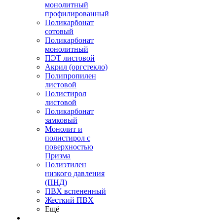
монолитный
профилированный
Поликарбонат
сотовый
Поликарбонат
монолитный
ПЭТ листовой
Акрил (оргстекло)
Полипропилен
листовой
Полистирол
листовой
Поликарбонат
замковый
Монолит и
полистирол с
поверхностью
Призма
Полиэтилен
низкого давления
(ПНД)
ПВХ вспененный
Жесткий ПВХ
Ещё