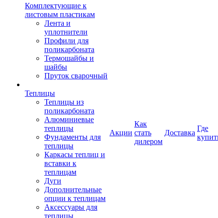
Комплектующие к
листовым пластикам
Лента и
уплотнители
Профили для
поликарбоната
Термошайбы и
шайбы
Пруток сварочный
Теплицы
Теплицы из
поликарбоната
Алюминиевые
Как
теплицы
Где
Акции
стать
Доставка
Фундаменты для
купит
дилером
теплицы
Каркасы теплиц и
вставки к
теплицам
Дуги
Дополнительные
опции к теплицам
Аксессуары для
теплицы