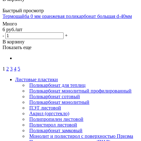
Быстрый просмотр
Термошайба 0 мм оранжевая поликарбонат большая d-40мм
Много
6
руб.
/шт
-
+
В корзину
Показать еще
1
2
3
4
5
Листовые пластики
Поликарбонат для теплиц
Поликарбонат монолитный профилированный
Поликарбонат сотовый
Поликарбонат монолитный
ПЭТ листовой
Акрил (оргстекло)
Полипропилен листовой
Полистирол листовой
Поликарбонат замковый
Монолит и полистирол с поверхностью Призма