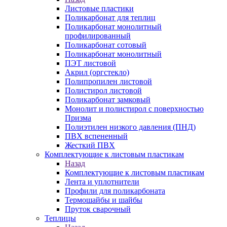
Листовые пластики
Поликарбонат для теплиц
Поликарбонат монолитный
профилированный
Поликарбонат сотовый
Поликарбонат монолитный
ПЭТ листовой
Акрил (оргстекло)
Полипропилен листовой
Полистирол листовой
Поликарбонат замковый
Монолит и полистирол с поверхностью
Призма
Полиэтилен низкого давления (ПНД)
ПВХ вспененный
Жесткий ПВХ
Комплектующие к листовым пластикам
Назад
Комплектующие к листовым пластикам
Лента и уплотнители
Профили для поликарбоната
Термошайбы и шайбы
Пруток сварочный
Теплицы