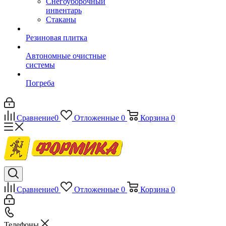
Снегоуборочный
инвентарь
Стаканы
Резиновая плитка
Автономные очистные
системы
Погреба
Сравнение
0
Отложенные
0
Корзина
0
Сравнение
0
Отложенные
0
Корзина
0
Телефоны