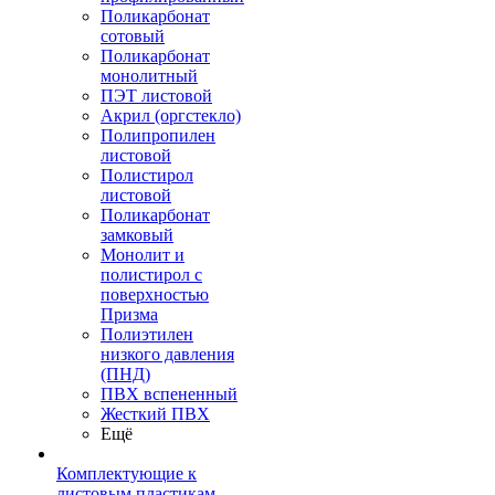
Поликарбонат
сотовый
Поликарбонат
монолитный
ПЭТ листовой
Акрил (оргстекло)
Полипропилен
листовой
Полистирол
листовой
Поликарбонат
замковый
Монолит и
полистирол с
поверхностью
Призма
Полиэтилен
низкого давления
(ПНД)
ПВХ вспененный
Жесткий ПВХ
Ещё
Комплектующие к
листовым пластикам