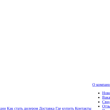
О компан
Нов
Вак
Свид
Отз
ции
Как стать дилером
Доставка
Где купить
Контакты