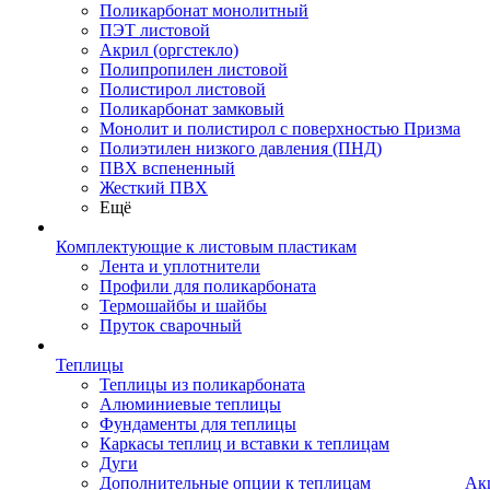
Поликарбонат монолитный
ПЭТ листовой
Акрил (оргстекло)
Полипропилен листовой
Полистирол листовой
Поликарбонат замковый
Монолит и полистирол с поверхностью Призма
Полиэтилен низкого давления (ПНД)
ПВХ вспененный
Жесткий ПВХ
Ещё
Комплектующие к листовым пластикам
Лента и уплотнители
Профили для поликарбоната
Термошайбы и шайбы
Пруток сварочный
Теплицы
Теплицы из поликарбоната
Алюминиевые теплицы
Фундаменты для теплицы
Каркасы теплиц и вставки к теплицам
Дуги
Дополнительные опции к теплицам
Ак