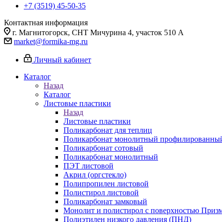
+7 (3519) 45-50-35
Контактная информация
г. Магнитогорск, СНТ Мичурина 4, участок 510 А
market@formika-mg.ru
Личный кабинет
Каталог
Назад
Каталог
Листовые пластики
Назад
Листовые пластики
Поликарбонат для теплиц
Поликарбонат монолитный профилированны
Поликарбонат сотовый
Поликарбонат монолитный
ПЭТ листовой
Акрил (оргстекло)
Полипропилен листовой
Полистирол листовой
Поликарбонат замковый
Монолит и полистирол с поверхностью Приз
Полиэтилен низкого давления (ПНД)