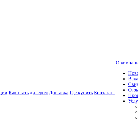
О компан
Нов
Вак
Свид
Отз
ции
Как стать дилером
Доставка
Где купить
Контакты
Про
Услу