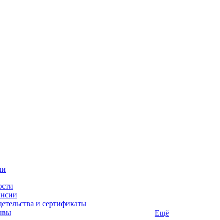
ии
ости
ансии
етельства и сертификаты
ывы
Ещё