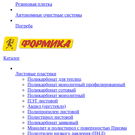
Резиновая плитка
Автономные очистные системы
Погреба
Каталог
Листовые пластики
Поликарбонат для теплиц
Поликарбонат монолитный профилированный
Поликарбонат сотовый
Поликарбонат монолитный
ПЭТ листовой
Акрил (оргстекло)
Полипропилен листовой
Полистирол листовой
Поликарбонат замковый
Монолит и полистирол с поверхностью Призма
Полиэтилен низкого давления (ПНД)