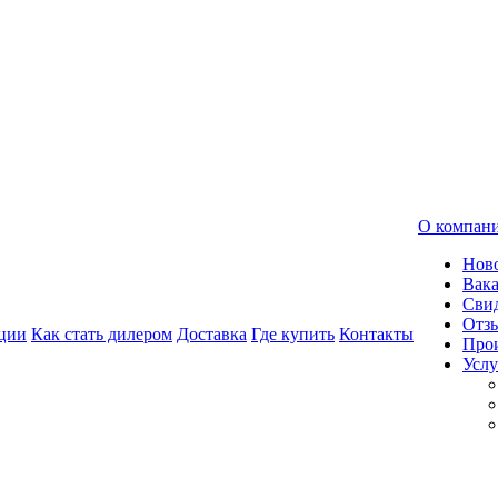
О компан
Нов
Вак
Свид
Отз
ции
Как стать дилером
Доставка
Где купить
Контакты
Про
Услу