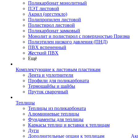
Поликарбонат монолитный
ПЭТ листовой
Акрил (оргстекло)
Полипропилен листовой
Полистирол листовой
Поликарбонат замковый
Монолит и полистирол с поверхностью Призма
Полиэтилен низкого давления (ПНД)
ПВХ вспененный
Жесткий ПВХ
Ещё
Комплектующие к листовым пластикам
Лента и уплотнители
Профили для поликарбоната
Термошайбы и шайбы
Пруток сварочный
Теплицы
Теплицы из поликарбоната
Алюминиевые теплицы
Фундаменты для теплицы
Каркасы теплиц и вставки к теплицам
Дуги
Дополнительные опции к теплицам
Ак