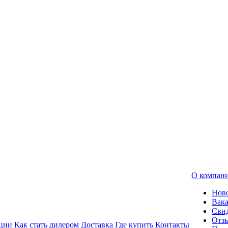
О компан
Нов
Вак
Свид
Отз
ции
Как стать дилером
Доставка
Где купить
Контакты