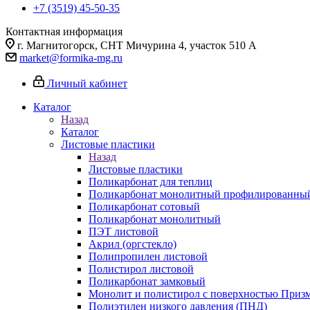
+7 (3519) 45-50-35
Контактная информация
г. Магнитогорск, СНТ Мичурина 4, участок 510 А
market@formika-mg.ru
Личный кабинет
Каталог
Назад
Каталог
Листовые пластики
Назад
Листовые пластики
Поликарбонат для теплиц
Поликарбонат монолитный профилированны
Поликарбонат сотовый
Поликарбонат монолитный
ПЭТ листовой
Акрил (оргстекло)
Полипропилен листовой
Полистирол листовой
Поликарбонат замковый
Монолит и полистирол с поверхностью Приз
Полиэтилен низкого давления (ПНД)