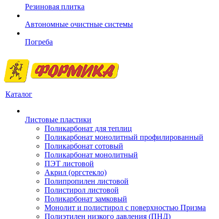
Резиновая плитка
Автономные очистные системы
Погреба
Каталог
Листовые пластики
Поликарбонат для теплиц
Поликарбонат монолитный профилированный
Поликарбонат сотовый
Поликарбонат монолитный
ПЭТ листовой
Акрил (оргстекло)
Полипропилен листовой
Полистирол листовой
Поликарбонат замковый
Монолит и полистирол с поверхностью Призма
Полиэтилен низкого давления (ПНД)