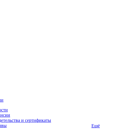
ии
ости
ансии
етельства и сертификаты
ывы
Ещё