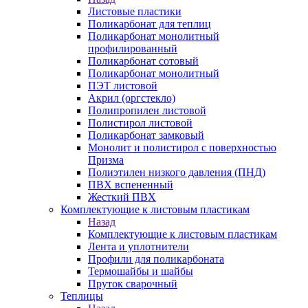
Листовые пластики
Поликарбонат для теплиц
Поликарбонат монолитный
профилированный
Поликарбонат сотовый
Поликарбонат монолитный
ПЭТ листовой
Акрил (оргстекло)
Полипропилен листовой
Полистирол листовой
Поликарбонат замковый
Монолит и полистирол с поверхностью
Призма
Полиэтилен низкого давления (ПНД)
ПВХ вспененный
Жесткий ПВХ
Комплектующие к листовым пластикам
Назад
Комплектующие к листовым пластикам
Лента и уплотнители
Профили для поликарбоната
Термошайбы и шайбы
Пруток сварочный
Теплицы