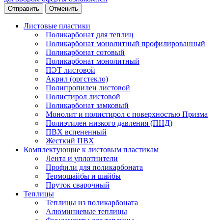
Отменить
Листовые пластики
Поликарбонат для теплиц
Поликарбонат монолитный профилированный
Поликарбонат сотовый
Поликарбонат монолитный
ПЭТ листовой
Акрил (оргстекло)
Полипропилен листовой
Полистирол листовой
Поликарбонат замковый
Монолит и полистирол с поверхностью Призма
Полиэтилен низкого давления (ПНД)
ПВХ вспененный
Жесткий ПВХ
Комплектующие к листовым пластикам
Лента и уплотнители
Профили для поликарбоната
Термошайбы и шайбы
Пруток сварочный
Теплицы
Теплицы из поликарбоната
Алюминиевые теплицы