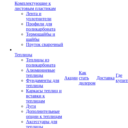
Комплектующие к
листовым пластикам
Лента и
уплотнители
Профили для
поликарбоната
Термошайбы и
шайбы
Пруток сварочный
Теплицы
Теплицы из
поликарбоната
Алюминиевые
Как
теплицы
Где
Акции
стать
Доставка
Фундаменты для
купит
дилером
теплицы
Каркасы теплиц и
вставки к
теплицам
Дуги
Дополнительные
опции к теплицам
Аксессуары для
теплицы