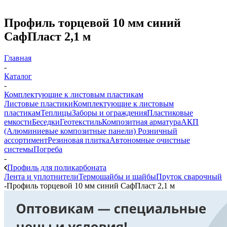
Профиль торцевой 10 мм синий
СафПласт 2,1 м
Главная
-
Каталог
-
Комплектующие к листовым пластикам
Листовые пластики
Комплектующие к листовым
пластикам
Теплицы
Заборы и ограждения
Пластиковые
емкости
Беседки
Геотекстиль
Композитная арматура
АКП
(Алюминиевые композитные панели)
Розничный
ассортимент
Резиновая плитка
Автономные очистные
системы
Погреба
-
Профиль для поликарбоната
Лента и уплотнители
Термошайбы и шайбы
Пруток сварочный
-
Профиль торцевой 10 мм синий СафПласт 2,1 м