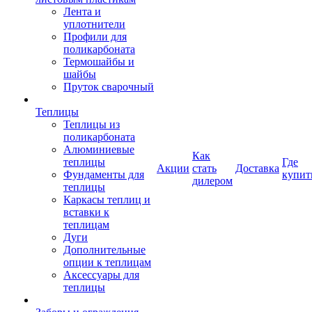
Лента и
уплотнители
Профили для
поликарбоната
Термошайбы и
шайбы
Пруток сварочный
Теплицы
Теплицы из
поликарбоната
Алюминиевые
Как
теплицы
Где
Акции
стать
Доставка
Фундаменты для
купит
дилером
теплицы
Каркасы теплиц и
вставки к
теплицам
Дуги
Дополнительные
опции к теплицам
Аксессуары для
теплицы