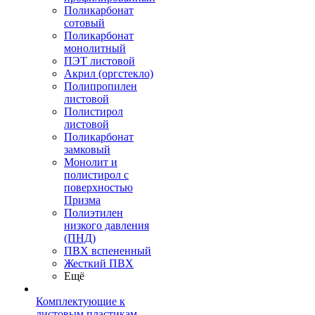
Поликарбонат
сотовый
Поликарбонат
монолитный
ПЭТ листовой
Акрил (оргстекло)
Полипропилен
листовой
Полистирол
листовой
Поликарбонат
замковый
Монолит и
полистирол с
поверхностью
Призма
Полиэтилен
низкого давления
(ПНД)
ПВХ вспененный
Жесткий ПВХ
Ещё
Комплектующие к
листовым пластикам