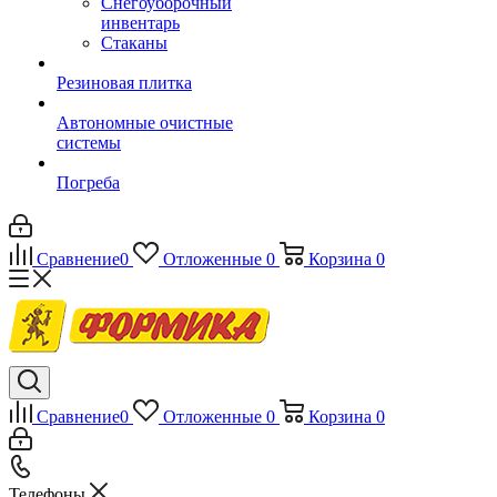
Снегоуборочный
инвентарь
Стаканы
Резиновая плитка
Автономные очистные
системы
Погреба
Сравнение
0
Отложенные
0
Корзина
0
Сравнение
0
Отложенные
0
Корзина
0
Телефоны