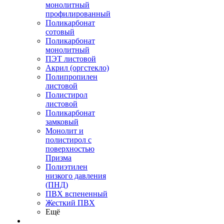
монолитный
профилированный
Поликарбонат
сотовый
Поликарбонат
монолитный
ПЭТ листовой
Акрил (оргстекло)
Полипропилен
листовой
Полистирол
листовой
Поликарбонат
замковый
Монолит и
полистирол с
поверхностью
Призма
Полиэтилен
низкого давления
(ПНД)
ПВХ вспененный
Жесткий ПВХ
Ещё