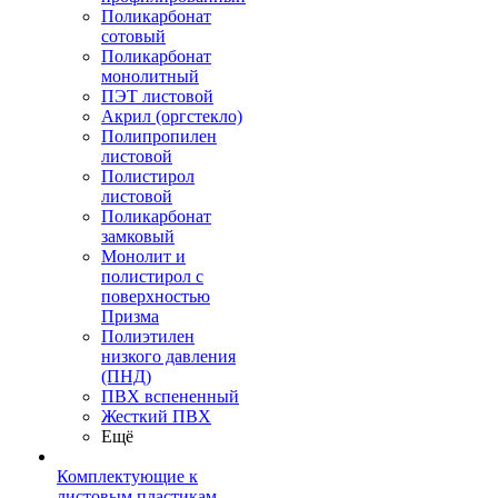
Поликарбонат
сотовый
Поликарбонат
монолитный
ПЭТ листовой
Акрил (оргстекло)
Полипропилен
листовой
Полистирол
листовой
Поликарбонат
замковый
Монолит и
полистирол с
поверхностью
Призма
Полиэтилен
низкого давления
(ПНД)
ПВХ вспененный
Жесткий ПВХ
Ещё
Комплектующие к
листовым пластикам