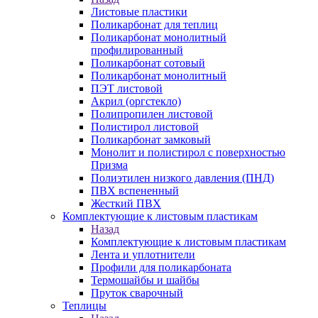
Листовые пластики
Поликарбонат для теплиц
Поликарбонат монолитный
профилированный
Поликарбонат сотовый
Поликарбонат монолитный
ПЭТ листовой
Акрил (оргстекло)
Полипропилен листовой
Полистирол листовой
Поликарбонат замковый
Монолит и полистирол с поверхностью
Призма
Полиэтилен низкого давления (ПНД)
ПВХ вспененный
Жесткий ПВХ
Комплектующие к листовым пластикам
Назад
Комплектующие к листовым пластикам
Лента и уплотнители
Профили для поликарбоната
Термошайбы и шайбы
Пруток сварочный
Теплицы