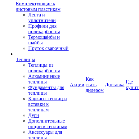
Комплектующие к
листовым пластикам
Лента и
уплотнители
Профили для
поликарбоната
Термошайбы и
шайбы
Пруток сварочный
Теплицы
Теплицы из
поликарбоната
Алюминиевые
Как
теплицы
Где
Акции
стать
Доставка
Фундаменты для
купит
дилером
теплицы
Каркасы теплиц и
вставки к
теплицам
Дуги
Дополнительные
опции к теплицам
Аксессуары для
теплицы