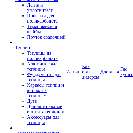
Лента и
уплотнители
Профили для
поликарбоната
Термошайбы и
шайбы
Пруток сварочный
Теплицы
Теплицы из
поликарбоната
Алюминиевые
Как
теплицы
Где
Акции
стать
Доставка
Фундаменты для
купит
дилером
теплицы
Каркасы теплиц и
вставки к
теплицам
Дуги
Дополнительные
опции к теплицам
Аксессуары для
теплицы