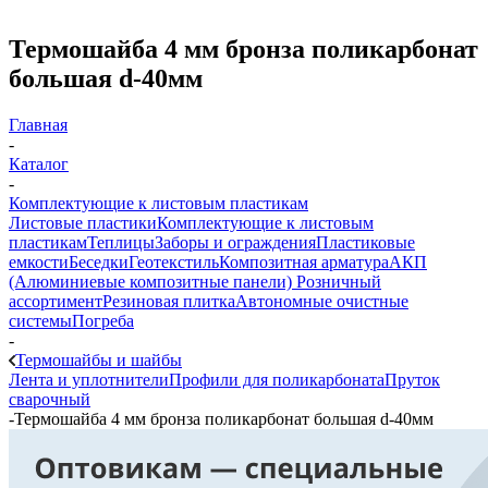
Термошайба 4 мм бронза поликарбонат
большая d-40мм
Главная
-
Каталог
-
Комплектующие к листовым пластикам
Листовые пластики
Комплектующие к листовым
пластикам
Теплицы
Заборы и ограждения
Пластиковые
емкости
Беседки
Геотекстиль
Композитная арматура
АКП
(Алюминиевые композитные панели)
Розничный
ассортимент
Резиновая плитка
Автономные очистные
системы
Погреба
-
Термошайбы и шайбы
Лента и уплотнители
Профили для поликарбоната
Пруток
сварочный
-
Термошайба 4 мм бронза поликарбонат большая d-40мм