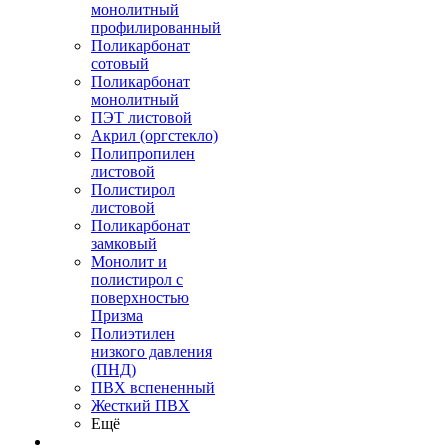
монолитный
профилированный
Поликарбонат
сотовый
Поликарбонат
монолитный
ПЭТ листовой
Акрил (оргстекло)
Полипропилен
листовой
Полистирол
листовой
Поликарбонат
замковый
Монолит и
полистирол с
поверхностью
Призма
Полиэтилен
низкого давления
(ПНД)
ПВХ вспененный
Жесткий ПВХ
Ещё