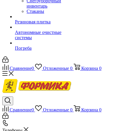
Снегоуборочный
инвентарь
Стаканы
Резиновая плитка
Автономные очистные
системы
Погреба
Сравнение
0
Отложенные
0
Корзина
0
Сравнение
0
Отложенные
0
Корзина
0
Телефоны