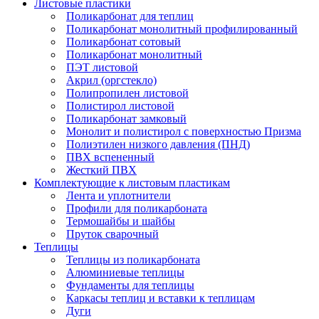
Листовые пластики
Поликарбонат для теплиц
Поликарбонат монолитный профилированный
Поликарбонат сотовый
Поликарбонат монолитный
ПЭТ листовой
Акрил (оргстекло)
Полипропилен листовой
Полистирол листовой
Поликарбонат замковый
Монолит и полистирол с поверхностью Призма
Полиэтилен низкого давления (ПНД)
ПВХ вспененный
Жесткий ПВХ
Комплектующие к листовым пластикам
Лента и уплотнители
Профили для поликарбоната
Термошайбы и шайбы
Пруток сварочный
Теплицы
Теплицы из поликарбоната
Алюминиевые теплицы
Фундаменты для теплицы
Каркасы теплиц и вставки к теплицам
Дуги