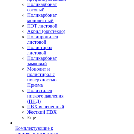
Поликарбонат
сотовый
Поликарбонат
монолитный
ПЭТ листовой
Акрил (оргстекло)
Полипропилен
листовой
Полистирол
листовой
Поликарбонат
замковый
Монолит и
полистирол с
поверхностью
Призма
Полиэтилен
низкого давления
(ПНД)
ПВХ вспененный
Жесткий ПВХ
Ещё
Комплектующие к
листовым пластикам