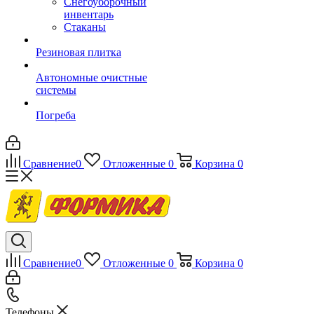
Снегоуборочный
инвентарь
Стаканы
Резиновая плитка
Автономные очистные
системы
Погреба
Сравнение
0
Отложенные
0
Корзина
0
Сравнение
0
Отложенные
0
Корзина
0
Телефоны