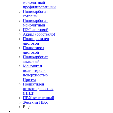
монолитный
профилированный
Поликарбонат
сотовый
Поликарбонат
монолитный
ПЭТ листовой
Акрил (оргстекло)
Полипропилен
листовой
Полистирол
листовой
Поликарбонат
замковый
Монолит и
полистирол с
поверхностью
Призма
Полиэтилен
низкого давления
(ПНД)
ПВХ вспененный
Жесткий ПВХ
Ещё