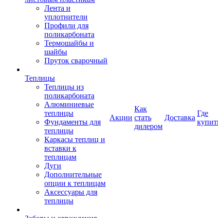
Лента и
уплотнители
Профили для
поликарбоната
Термошайбы и
шайбы
Пруток сварочный
Теплицы
Теплицы из
поликарбоната
Алюминиевые
Как
теплицы
Где
Акции
стать
Доставка
Фундаменты для
купит
дилером
теплицы
Каркасы теплиц и
вставки к
теплицам
Дуги
Дополнительные
опции к теплицам
Аксессуары для
теплицы