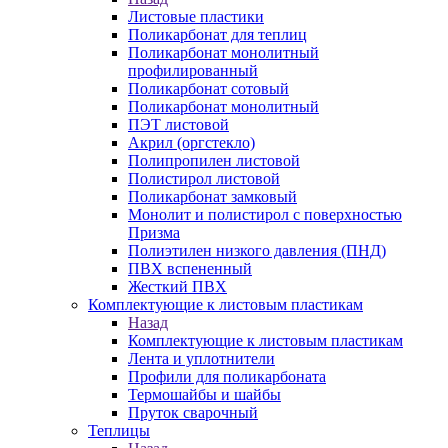
Листовые пластики
Поликарбонат для теплиц
Поликарбонат монолитный
профилированный
Поликарбонат сотовый
Поликарбонат монолитный
ПЭТ листовой
Акрил (оргстекло)
Полипропилен листовой
Полистирол листовой
Поликарбонат замковый
Монолит и полистирол с поверхностью
Призма
Полиэтилен низкого давления (ПНД)
ПВХ вспененный
Жесткий ПВХ
Комплектующие к листовым пластикам
Назад
Комплектующие к листовым пластикам
Лента и уплотнители
Профили для поликарбоната
Термошайбы и шайбы
Пруток сварочный
Теплицы