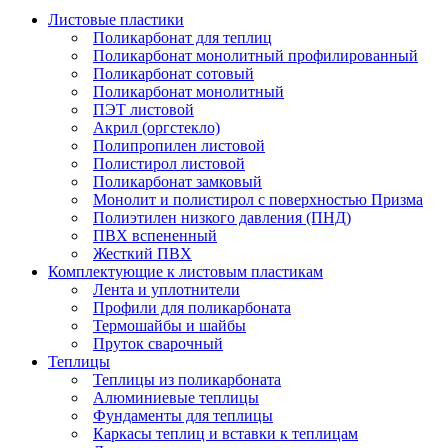
Листовые пластики
Поликарбонат для теплиц
Поликарбонат монолитный профилированный
Поликарбонат сотовый
Поликарбонат монолитный
ПЭТ листовой
Акрил (оргстекло)
Полипропилен листовой
Полистирол листовой
Поликарбонат замковый
Монолит и полистирол с поверхностью Призма
Полиэтилен низкого давления (ПНД)
ПВХ вспененный
Жесткий ПВХ
Комплектующие к листовым пластикам
Лента и уплотнители
Профили для поликарбоната
Термошайбы и шайбы
Пруток сварочный
Теплицы
Теплицы из поликарбоната
Алюминиевые теплицы
Фундаменты для теплицы
Каркасы теплиц и вставки к теплицам