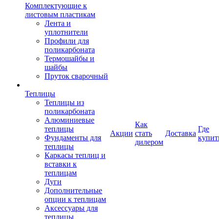
Комплектующие к
листовым пластикам
Лента и
уплотнители
Профили для
поликарбоната
Термошайбы и
шайбы
Пруток сварочный
Теплицы
Теплицы из
поликарбоната
Алюминиевые
Как
теплицы
Где
Акции
стать
Доставка
Фундаменты для
купит
дилером
теплицы
Каркасы теплиц и
вставки к
теплицам
Дуги
Дополнительные
опции к теплицам
Аксессуары для
теплицы