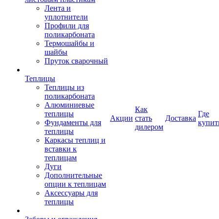
Лента и
уплотнители
Профили для
поликарбоната
Термошайбы и
шайбы
Пруток сварочный
Теплицы
Теплицы из
поликарбоната
Алюминиевые
Как
теплицы
Где
Акции
стать
Доставка
Фундаменты для
купит
дилером
теплицы
Каркасы теплиц и
вставки к
теплицам
Дуги
Дополнительные
опции к теплицам
Аксессуары для
теплицы