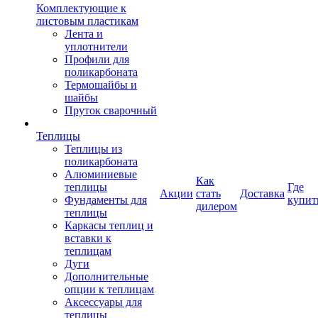
Комплектующие к
листовым пластикам
Лента и
уплотнители
Профили для
поликарбоната
Термошайбы и
шайбы
Пруток сварочный
Теплицы
Теплицы из
поликарбоната
Алюминиевые
Как
теплицы
Где
Акции
стать
Доставка
Фундаменты для
купит
дилером
теплицы
Каркасы теплиц и
вставки к
теплицам
Дуги
Дополнительные
опции к теплицам
Аксессуары для
теплицы