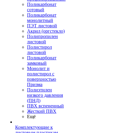
Поликарбонат
сотовый
Поликарбонат
монолитный
ПЭТ листовой
Акрил (оргстекло)
Полипропилен
листовой
Полистирол
листовой
Поликарбонат
замковый
Монолит и
полистирол с
поверхностью
Призма
Полиэтилен
низкого давления
(ПНД)
ПВХ вспененный
Жесткий ПВХ
Ещё
Комплектующие к
листовым пластикам