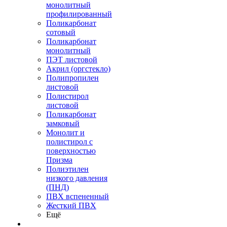
монолитный
профилированный
Поликарбонат
сотовый
Поликарбонат
монолитный
ПЭТ листовой
Акрил (оргстекло)
Полипропилен
листовой
Полистирол
листовой
Поликарбонат
замковый
Монолит и
полистирол с
поверхностью
Призма
Полиэтилен
низкого давления
(ПНД)
ПВХ вспененный
Жесткий ПВХ
Ещё