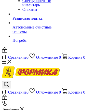
Снегоуборочный
инвентарь
Стаканы
Резиновая плитка
Автономные очистные
системы
Погреба
Сравнение
0
Отложенные
0
Корзина
0
Сравнение
0
Отложенные
0
Корзина
0
Телефоны