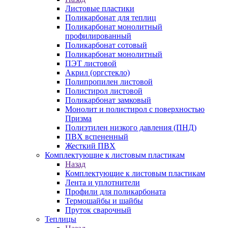
Листовые пластики
Поликарбонат для теплиц
Поликарбонат монолитный
профилированный
Поликарбонат сотовый
Поликарбонат монолитный
ПЭТ листовой
Акрил (оргстекло)
Полипропилен листовой
Полистирол листовой
Поликарбонат замковый
Монолит и полистирол с поверхностью
Призма
Полиэтилен низкого давления (ПНД)
ПВХ вспененный
Жесткий ПВХ
Комплектующие к листовым пластикам
Назад
Комплектующие к листовым пластикам
Лента и уплотнители
Профили для поликарбоната
Термошайбы и шайбы
Пруток сварочный
Теплицы