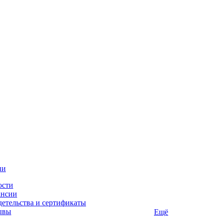
ии
ости
ансии
етельства и сертификаты
ывы
Ещё