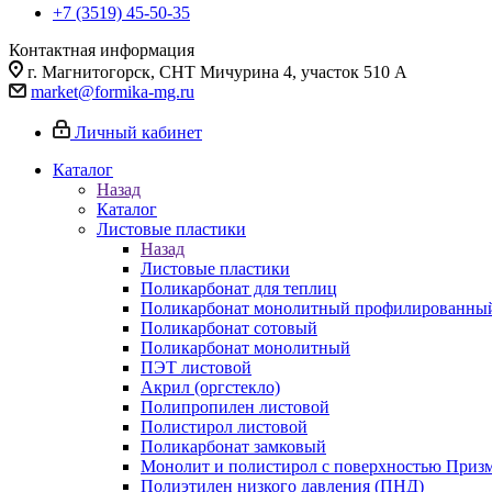
+7 (3519) 45-50-35
Контактная информация
г. Магнитогорск, СНТ Мичурина 4, участок 510 А
market@formika-mg.ru
Личный кабинет
Каталог
Назад
Каталог
Листовые пластики
Назад
Листовые пластики
Поликарбонат для теплиц
Поликарбонат монолитный профилированны
Поликарбонат сотовый
Поликарбонат монолитный
ПЭТ листовой
Акрил (оргстекло)
Полипропилен листовой
Полистирол листовой
Поликарбонат замковый
Монолит и полистирол с поверхностью Приз
Полиэтилен низкого давления (ПНД)