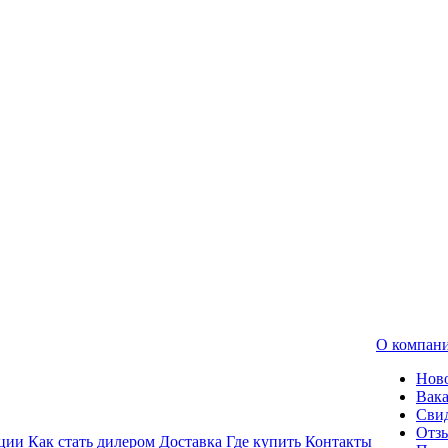
О компан
Нов
Вак
Свид
Отз
ции
Как стать дилером
Доставка
Где купить
Контакты