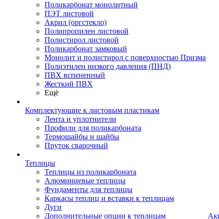
Поликарбонат монолитный
ПЭТ листовой
Акрил (оргстекло)
Полипропилен листовой
Полистирол листовой
Поликарбонат замковый
Монолит и полистирол с поверхностью Призма
Полиэтилен низкого давления (ПНД)
ПВХ вспененный
Жесткий ПВХ
Ещё
Комплектующие к листовым пластикам
Лента и уплотнители
Профили для поликарбоната
Термошайбы и шайбы
Пруток сварочный
Теплицы
Теплицы из поликарбоната
Алюминиевые теплицы
Фундаменты для теплицы
Каркасы теплиц и вставки к теплицам
Дуги
Дополнительные опции к теплицам
Ак