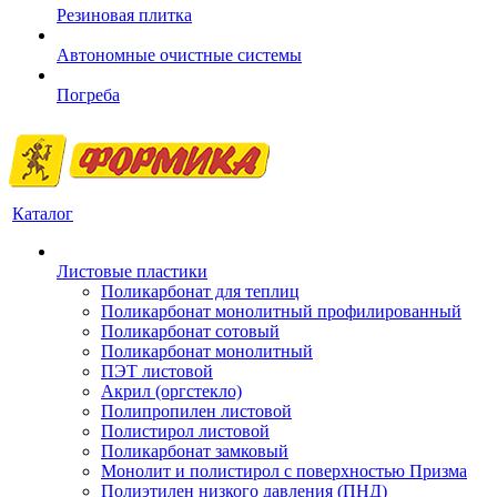
Резиновая плитка
Автономные очистные системы
Погреба
Каталог
Листовые пластики
Поликарбонат для теплиц
Поликарбонат монолитный профилированный
Поликарбонат сотовый
Поликарбонат монолитный
ПЭТ листовой
Акрил (оргстекло)
Полипропилен листовой
Полистирол листовой
Поликарбонат замковый
Монолит и полистирол с поверхностью Призма
Полиэтилен низкого давления (ПНД)