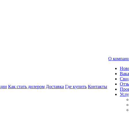
О компан
Нов
Вак
Свид
Отз
ции
Как стать дилером
Доставка
Где купить
Контакты
Про
Услу