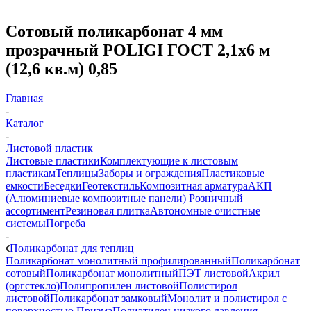
Сотовый поликарбонат 4 мм
прозрачный POLIGI ГОСТ 2,1х6 м
(12,6 кв.м) 0,85
Главная
-
Каталог
-
Листовой пластик
Листовые пластики
Комплектующие к листовым
пластикам
Теплицы
Заборы и ограждения
Пластиковые
емкости
Беседки
Геотекстиль
Композитная арматура
АКП
(Алюминиевые композитные панели)
Розничный
ассортимент
Резиновая плитка
Автономные очистные
системы
Погреба
-
Поликарбонат для теплиц
Поликарбонат монолитный профилированный
Поликарбонат
сотовый
Поликарбонат монолитный
ПЭТ листовой
Акрил
(оргстекло)
Полипропилен листовой
Полистирол
листовой
Поликарбонат замковый
Монолит и полистирол с
поверхностью Призма
Полиэтилен низкого давления