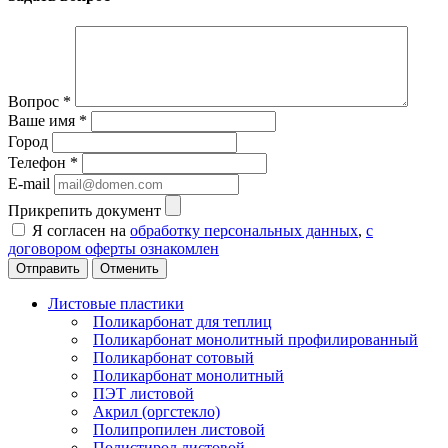
Вопрос
*
Ваше имя
*
Город
Телефон
*
E-mail
Прикрепить документ
Я согласен на
обработку персональных данных
,
с
договором оферты ознакомлен
Отменить
Листовые пластики
Поликарбонат для теплиц
Поликарбонат монолитный профилированный
Поликарбонат сотовый
Поликарбонат монолитный
ПЭТ листовой
Акрил (оргстекло)
Полипропилен листовой
Полистирол листовой