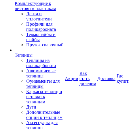
Комплектующие к
листовым пластикам
Лента и
уплотнители
Профили для
поликарбоната
Термошайбы и
шайбы
Пруток сварочный
Теплицы
Теплицы из
поликарбоната
Алюминиевые
Как
теплицы
Где
Акции
стать
Доставка
Фундаменты для
купит
дилером
теплицы
Каркасы теплиц и
вставки к
теплицам
Дуги
Дополнительные
опции к теплицам
Аксессуары для
теплицы