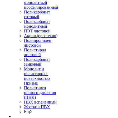
монолитный
профилированный
Поликарбонат
сотовый
Поликарбонат
монолитный
ПЭТ листовой
Акрил (оргстекло)
Полипропилен
листовой
Полистирол
листовой
Поликарбонат
замковый
Монолит и
полистирол с
поверхностью
Призма
Полиэтилен
низкого давления
(ПНД)
ПВХ вспененный
Жесткий ПВХ
Ещё