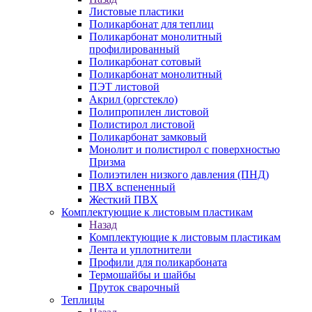
Листовые пластики
Поликарбонат для теплиц
Поликарбонат монолитный
профилированный
Поликарбонат сотовый
Поликарбонат монолитный
ПЭТ листовой
Акрил (оргстекло)
Полипропилен листовой
Полистирол листовой
Поликарбонат замковый
Монолит и полистирол с поверхностью
Призма
Полиэтилен низкого давления (ПНД)
ПВХ вспененный
Жесткий ПВХ
Комплектующие к листовым пластикам
Назад
Комплектующие к листовым пластикам
Лента и уплотнители
Профили для поликарбоната
Термошайбы и шайбы
Пруток сварочный
Теплицы