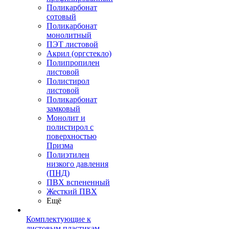
Поликарбонат
сотовый
Поликарбонат
монолитный
ПЭТ листовой
Акрил (оргстекло)
Полипропилен
листовой
Полистирол
листовой
Поликарбонат
замковый
Монолит и
полистирол с
поверхностью
Призма
Полиэтилен
низкого давления
(ПНД)
ПВХ вспененный
Жесткий ПВХ
Ещё
Комплектующие к
листовым пластикам