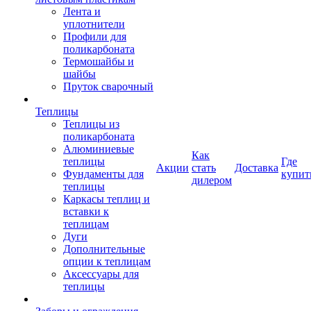
Лента и
уплотнители
Профили для
поликарбоната
Термошайбы и
шайбы
Пруток сварочный
Теплицы
Теплицы из
поликарбоната
Алюминиевые
Как
теплицы
Где
Акции
стать
Доставка
Фундаменты для
купит
дилером
теплицы
Каркасы теплиц и
вставки к
теплицам
Дуги
Дополнительные
опции к теплицам
Аксессуары для
теплицы