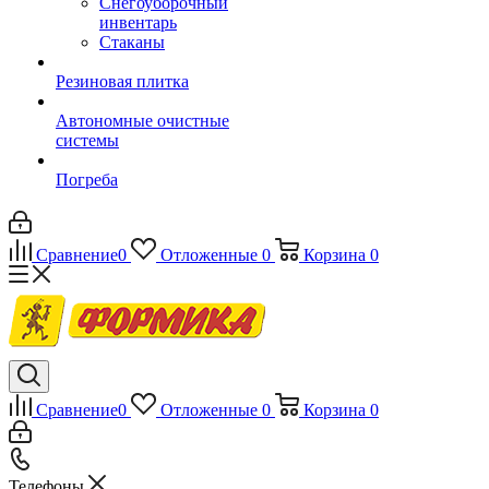
Снегоуборочный
инвентарь
Стаканы
Резиновая плитка
Автономные очистные
системы
Погреба
Сравнение
0
Отложенные
0
Корзина
0
Сравнение
0
Отложенные
0
Корзина
0
Телефоны