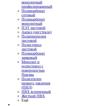
монолитный
профилированный
Поликарбонат
сотовый
Поликарбонат
монолитный
ПЭТ листовой
Акрил (оргстекло)
Полипропилен
листовой
Полистирол
листовой
Поликарбонат
замковый
Монолит и
полистирол с
поверхностью
Призма
Полиэтилен
низкого давления
(ПНД)
ПВХ вспененный
Жесткий ПВХ
Ещё