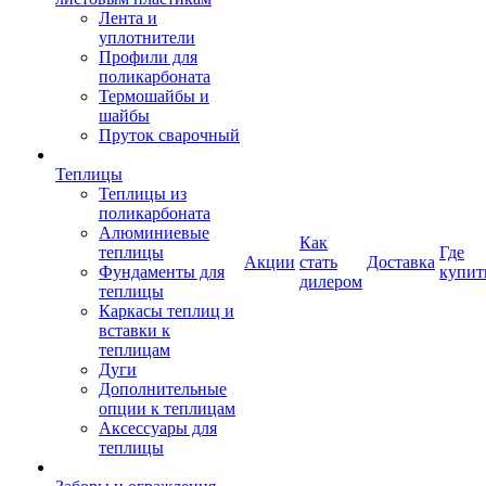
Лента и
уплотнители
Профили для
поликарбоната
Термошайбы и
шайбы
Пруток сварочный
Теплицы
Теплицы из
поликарбоната
Алюминиевые
Как
теплицы
Где
Акции
стать
Доставка
Фундаменты для
купит
дилером
теплицы
Каркасы теплиц и
вставки к
теплицам
Дуги
Дополнительные
опции к теплицам
Аксессуары для
теплицы