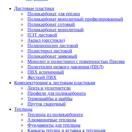
Листовые пластики
Поликарбонат для теплиц
Поликарбонат монолитный профилированный
Поликарбонат сотовый
Поликарбонат монолитный
ПЭТ листовой
Акрил (оргстекло)
Полипропилен листовой
Полистирол листовой
Поликарбонат замковый
Монолит и полистирол с поверхностью Призма
Полиэтилен низкого давления (ПНД)
ПВХ вспененный
Жесткий ПВХ
Комплектующие к листовым пластикам
Лента и уплотнители
Профили для поликарбоната
Термошайбы и шайбы
Пруток сварочный
Теплицы
Теплицы из поликарбоната
Алюминиевые теплицы
Фундаменты для теплицы
Каркасы теплиц и вставки к теплицам