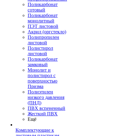
Поликарбонат
сотовый
Поликарбонат
монолитный
ПЭТ листовой
Акрил (оргстекло)
Полипропилен
листовой
Полистирол
листовой
Поликарбонат
замковый
Монолит и
полистирол с
поверхностью
Призма
Полиэтилен
низкого давления
(ПНД)
ПВХ вспененный
Жесткий ПВХ
Ещё
Комплектующие к
листовым пластикам