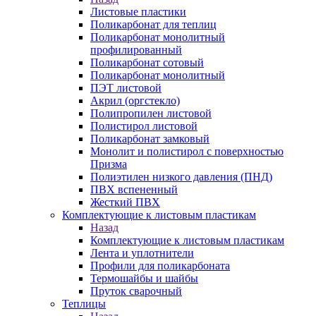
Листовые пластики
Поликарбонат для теплиц
Поликарбонат монолитный
профилированный
Поликарбонат сотовый
Поликарбонат монолитный
ПЭТ листовой
Акрил (оргстекло)
Полипропилен листовой
Полистирол листовой
Поликарбонат замковый
Монолит и полистирол с поверхностью
Призма
Полиэтилен низкого давления (ПНД)
ПВХ вспененный
Жесткий ПВХ
Комплектующие к листовым пластикам
Назад
Комплектующие к листовым пластикам
Лента и уплотнители
Профили для поликарбоната
Термошайбы и шайбы
Пруток сварочный
Теплицы