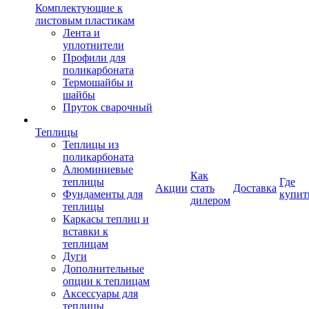
Комплектующие к
листовым пластикам
Лента и
уплотнители
Профили для
поликарбоната
Термошайбы и
шайбы
Пруток сварочный
Теплицы
Теплицы из
поликарбоната
Алюминиевые
Как
теплицы
Где
Акции
стать
Доставка
Фундаменты для
купит
дилером
теплицы
Каркасы теплиц и
вставки к
теплицам
Дуги
Дополнительные
опции к теплицам
Аксессуары для
теплицы