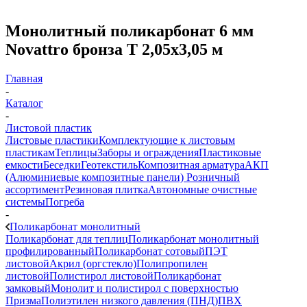
Монолитный поликарбонат 6 мм
Novattro бронза Т 2,05х3,05 м
Главная
-
Каталог
-
Листовой пластик
Листовые пластики
Комплектующие к листовым
пластикам
Теплицы
Заборы и ограждения
Пластиковые
емкости
Беседки
Геотекстиль
Композитная арматура
АКП
(Алюминиевые композитные панели)
Розничный
ассортимент
Резиновая плитка
Автономные очистные
системы
Погреба
-
Поликарбонат монолитный
Поликарбонат для теплиц
Поликарбонат монолитный
профилированный
Поликарбонат сотовый
ПЭТ
листовой
Акрил (оргстекло)
Полипропилен
листовой
Полистирол листовой
Поликарбонат
замковый
Монолит и полистирол с поверхностью
Призма
Полиэтилен низкого давления (ПНД)
ПВХ