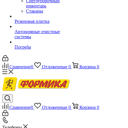
Снегоуборочный
инвентарь
Стаканы
Резиновая плитка
Автономные очистные
системы
Погреба
Сравнение
0
Отложенные
0
Корзина
0
Сравнение
0
Отложенные
0
Корзина
0
Телефоны