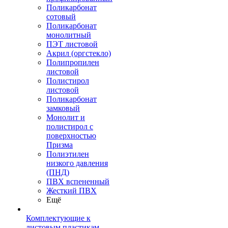
Поликарбонат
сотовый
Поликарбонат
монолитный
ПЭТ листовой
Акрил (оргстекло)
Полипропилен
листовой
Полистирол
листовой
Поликарбонат
замковый
Монолит и
полистирол с
поверхностью
Призма
Полиэтилен
низкого давления
(ПНД)
ПВХ вспененный
Жесткий ПВХ
Ещё
Комплектующие к
листовым пластикам