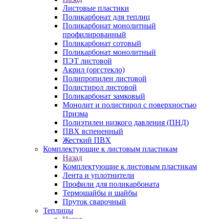
Листовые пластики
Поликарбонат для теплиц
Поликарбонат монолитный
профилированный
Поликарбонат сотовый
Поликарбонат монолитный
ПЭТ листовой
Акрил (оргстекло)
Полипропилен листовой
Полистирол листовой
Поликарбонат замковый
Монолит и полистирол с поверхностью
Призма
Полиэтилен низкого давления (ПНД)
ПВХ вспененный
Жесткий ПВХ
Комплектующие к листовым пластикам
Назад
Комплектующие к листовым пластикам
Лента и уплотнители
Профили для поликарбоната
Термошайбы и шайбы
Пруток сварочный
Теплицы