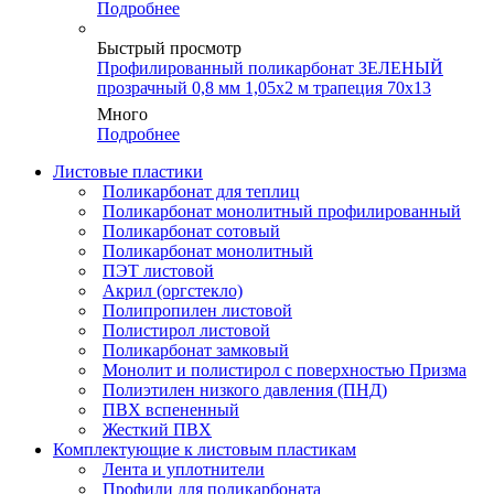
Подробнее
Быстрый просмотр
Профилированный поликарбонат ЗЕЛЕНЫЙ
прозрачный 0,8 мм 1,05х2 м трапеция 70х13
Много
Подробнее
Листовые пластики
Поликарбонат для теплиц
Поликарбонат монолитный профилированный
Поликарбонат сотовый
Поликарбонат монолитный
ПЭТ листовой
Акрил (оргстекло)
Полипропилен листовой
Полистирол листовой
Поликарбонат замковый
Монолит и полистирол с поверхностью Призма
Полиэтилен низкого давления (ПНД)
ПВХ вспененный
Жесткий ПВХ
Комплектующие к листовым пластикам
Лента и уплотнители
Профили для поликарбоната