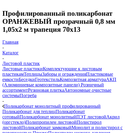
Профилированный поликарбонат
ОРАНЖЕВЫЙ прозрачный 0,8 мм
1,05х2 м трапеция 70х13
Главная
-
Каталог
-
Листовой пластик
Листовые пластики
Комплектующие к листовым
пластикам
Теплицы
Заборы и ограждения
Пластиковые
емкости
Беседки
Геотекстиль
Композитная арматура
АКП
(Алюминиевые композитные панели)
Розничный
ассортимент
Резиновая плитка
Автономные очистные
системы
Погреба
-
Поликарбонат монолитный профилированный
Поликарбонат для теплиц
Поликарбонат
сотовый
Поликарбонат монолитный
ПЭТ листовой
Акрил
(оргстекло)
Полипропилен листовой
Полистирол
листовой
Поликарбонат замковый
Монолит и полистирол с
поверхностью Призма
Полиэтилен низкого давления