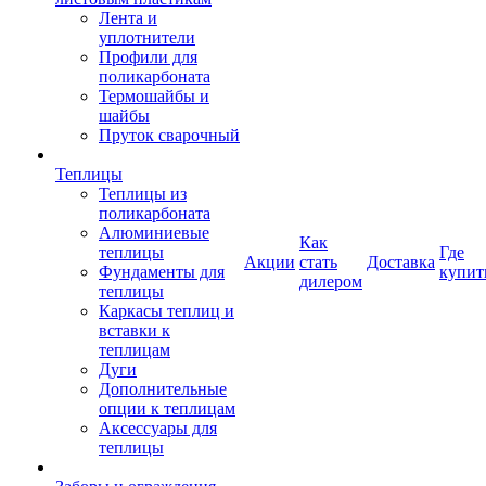
Лента и
уплотнители
Профили для
поликарбоната
Термошайбы и
шайбы
Пруток сварочный
Теплицы
Теплицы из
поликарбоната
Алюминиевые
Как
теплицы
Где
Акции
стать
Доставка
Фундаменты для
купит
дилером
теплицы
Каркасы теплиц и
вставки к
теплицам
Дуги
Дополнительные
опции к теплицам
Аксессуары для
теплицы