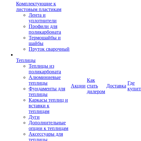
Комплектующие к
листовым пластикам
Лента и
уплотнители
Профили для
поликарбоната
Термошайбы и
шайбы
Пруток сварочный
Теплицы
Теплицы из
поликарбоната
Алюминиевые
Как
теплицы
Где
Акции
стать
Доставка
Фундаменты для
купит
дилером
теплицы
Каркасы теплиц и
вставки к
теплицам
Дуги
Дополнительные
опции к теплицам
Аксессуары для
теплицы