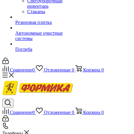
Снегоуборочный
инвентарь
Стаканы
Резиновая плитка
Автономные очистные
системы
Погреба
Сравнение
0
Отложенные
0
Корзина
0
Сравнение
0
Отложенные
0
Корзина
0
Телефоны