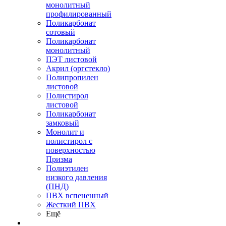
монолитный
профилированный
Поликарбонат
сотовый
Поликарбонат
монолитный
ПЭТ листовой
Акрил (оргстекло)
Полипропилен
листовой
Полистирол
листовой
Поликарбонат
замковый
Монолит и
полистирол с
поверхностью
Призма
Полиэтилен
низкого давления
(ПНД)
ПВХ вспененный
Жесткий ПВХ
Ещё