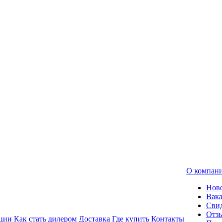
О компан
Нов
Вак
Свид
Отз
ции
Как стать дилером
Доставка
Где купить
Контакты