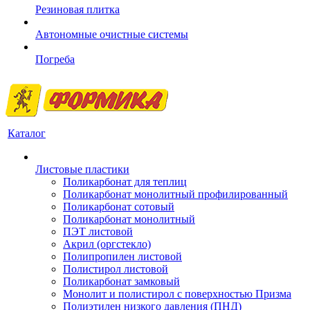
Резиновая плитка
Автономные очистные системы
Погреба
Каталог
Листовые пластики
Поликарбонат для теплиц
Поликарбонат монолитный профилированный
Поликарбонат сотовый
Поликарбонат монолитный
ПЭТ листовой
Акрил (оргстекло)
Полипропилен листовой
Полистирол листовой
Поликарбонат замковый
Монолит и полистирол с поверхностью Призма
Полиэтилен низкого давления (ПНД)