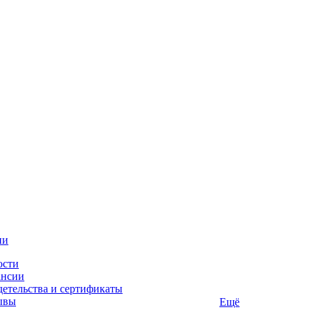
ии
ости
ансии
етельства и сертификаты
ывы
Ещё