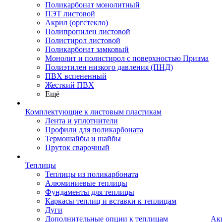
Поликарбонат монолитный
ПЭТ листовой
Акрил (оргстекло)
Полипропилен листовой
Полистирол листовой
Поликарбонат замковый
Монолит и полистирол с поверхностью Призма
Полиэтилен низкого давления (ПНД)
ПВХ вспененный
Жесткий ПВХ
Ещё
Комплектующие к листовым пластикам
Лента и уплотнители
Профили для поликарбоната
Термошайбы и шайбы
Пруток сварочный
Теплицы
Теплицы из поликарбоната
Алюминиевые теплицы
Фундаменты для теплицы
Каркасы теплиц и вставки к теплицам
Дуги
Дополнительные опции к теплицам
Ак