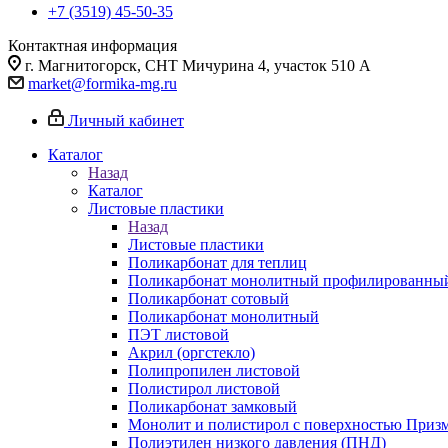
+7 (3519) 45-50-35
Контактная информация
г. Магнитогорск, СНТ Мичурина 4, участок 510 А
market@formika-mg.ru
Личный кабинет
Каталог
Назад
Каталог
Листовые пластики
Назад
Листовые пластики
Поликарбонат для теплиц
Поликарбонат монолитный профилированны
Поликарбонат сотовый
Поликарбонат монолитный
ПЭТ листовой
Акрил (оргстекло)
Полипропилен листовой
Полистирол листовой
Поликарбонат замковый
Монолит и полистирол с поверхностью Приз
Полиэтилен низкого давления (ПНД)