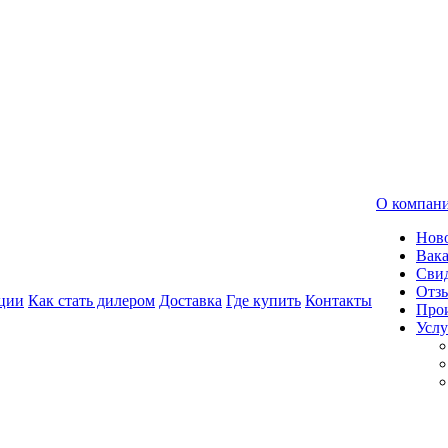
О компан
Нов
Вак
Свид
Отз
ции
Как стать дилером
Доставка
Где купить
Контакты
Про
Услу