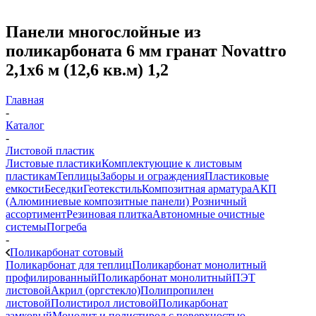
Панели многослойные из
поликарбоната 6 мм гранат Novattro
2,1х6 м (12,6 кв.м) 1,2
Главная
-
Каталог
-
Листовой пластик
Листовые пластики
Комплектующие к листовым
пластикам
Теплицы
Заборы и ограждения
Пластиковые
емкости
Беседки
Геотекстиль
Композитная арматура
АКП
(Алюминиевые композитные панели)
Розничный
ассортимент
Резиновая плитка
Автономные очистные
системы
Погреба
-
Поликарбонат сотовый
Поликарбонат для теплиц
Поликарбонат монолитный
профилированный
Поликарбонат монолитный
ПЭТ
листовой
Акрил (оргстекло)
Полипропилен
листовой
Полистирол листовой
Поликарбонат
замковый
Монолит и полистирол с поверхностью