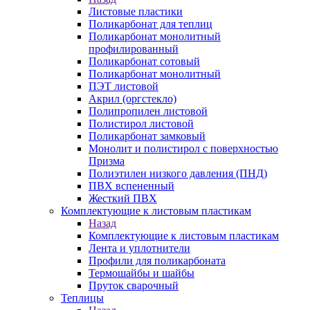
Листовые пластики
Поликарбонат для теплиц
Поликарбонат монолитный
профилированный
Поликарбонат сотовый
Поликарбонат монолитный
ПЭТ листовой
Акрил (оргстекло)
Полипропилен листовой
Полистирол листовой
Поликарбонат замковый
Монолит и полистирол с поверхностью
Призма
Полиэтилен низкого давления (ПНД)
ПВХ вспененный
Жесткий ПВХ
Комплектующие к листовым пластикам
Назад
Комплектующие к листовым пластикам
Лента и уплотнители
Профили для поликарбоната
Термошайбы и шайбы
Пруток сварочный
Теплицы