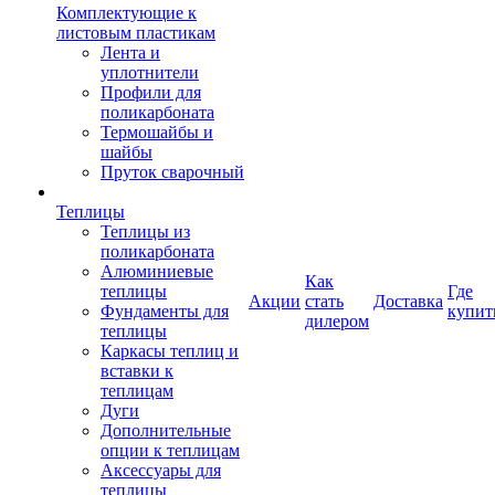
Комплектующие к
листовым пластикам
Лента и
уплотнители
Профили для
поликарбоната
Термошайбы и
шайбы
Пруток сварочный
Теплицы
Теплицы из
поликарбоната
Алюминиевые
Как
теплицы
Где
Акции
стать
Доставка
Фундаменты для
купит
дилером
теплицы
Каркасы теплиц и
вставки к
теплицам
Дуги
Дополнительные
опции к теплицам
Аксессуары для
теплицы