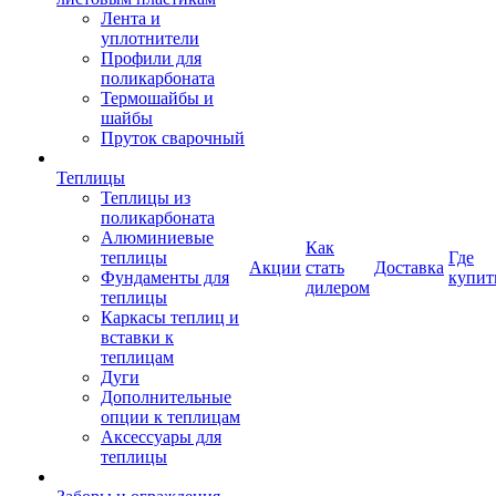
Лента и
уплотнители
Профили для
поликарбоната
Термошайбы и
шайбы
Пруток сварочный
Теплицы
Теплицы из
поликарбоната
Алюминиевые
Как
теплицы
Где
Акции
стать
Доставка
Фундаменты для
купит
дилером
теплицы
Каркасы теплиц и
вставки к
теплицам
Дуги
Дополнительные
опции к теплицам
Аксессуары для
теплицы