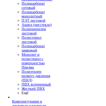
Поликарбонат
сотовый
Поликарбонат
монолитный
ПЭТ листовой
Акрил (оргстекло)
Полипропилен
листовой
Полистирол
листовой
Поликарбонат
замковый
Монолит и
полистирол с
поверхностью
Призма
Полиэтилен
низкого давления
(ПНД)
ПВХ вспененный
Жесткий ПВХ
Ещё
Комплектующие к
листовым пластикам