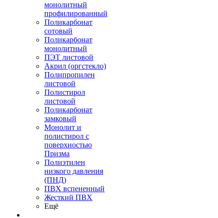
монолитный
профилированный
Поликарбонат
сотовый
Поликарбонат
монолитный
ПЭТ листовой
Акрил (оргстекло)
Полипропилен
листовой
Полистирол
листовой
Поликарбонат
замковый
Монолит и
полистирол с
поверхностью
Призма
Полиэтилен
низкого давления
(ПНД)
ПВХ вспененный
Жесткий ПВХ
Ещё