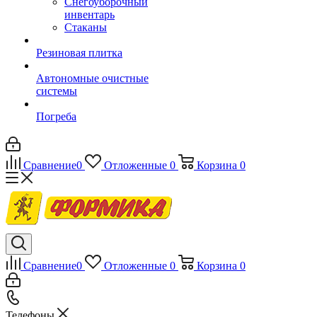
Снегоуборочный
инвентарь
Стаканы
Резиновая плитка
Автономные очистные
системы
Погреба
Сравнение
0
Отложенные
0
Корзина
0
Сравнение
0
Отложенные
0
Корзина
0
Телефоны