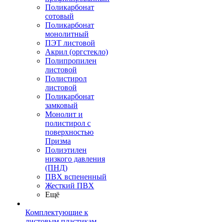
Поликарбонат
сотовый
Поликарбонат
монолитный
ПЭТ листовой
Акрил (оргстекло)
Полипропилен
листовой
Полистирол
листовой
Поликарбонат
замковый
Монолит и
полистирол с
поверхностью
Призма
Полиэтилен
низкого давления
(ПНД)
ПВХ вспененный
Жесткий ПВХ
Ещё
Комплектующие к
листовым пластикам