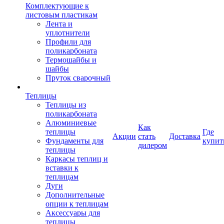
Комплектующие к
листовым пластикам
Лента и
уплотнители
Профили для
поликарбоната
Термошайбы и
шайбы
Пруток сварочный
Теплицы
Теплицы из
поликарбоната
Алюминиевые
Как
теплицы
Где
Акции
стать
Доставка
Фундаменты для
купит
дилером
теплицы
Каркасы теплиц и
вставки к
теплицам
Дуги
Дополнительные
опции к теплицам
Аксессуары для
теплицы