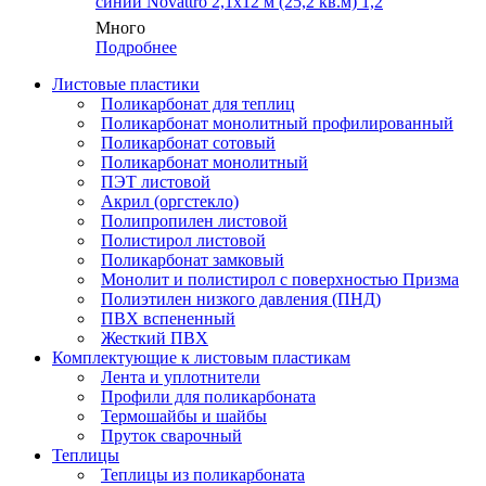
синий Novattro 2,1х12 м (25,2 кв.м) 1,2
Много
Подробнее
Листовые пластики
Поликарбонат для теплиц
Поликарбонат монолитный профилированный
Поликарбонат сотовый
Поликарбонат монолитный
ПЭТ листовой
Акрил (оргстекло)
Полипропилен листовой
Полистирол листовой
Поликарбонат замковый
Монолит и полистирол с поверхностью Призма
Полиэтилен низкого давления (ПНД)
ПВХ вспененный
Жесткий ПВХ
Комплектующие к листовым пластикам
Лента и уплотнители
Профили для поликарбоната
Термошайбы и шайбы
Пруток сварочный
Теплицы
Теплицы из поликарбоната