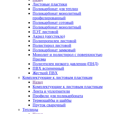
Листовые пластики
Поликарбонат для теплиц
Поликарбонат монолитный
профилированный
Поликарбонат сотовый
Поликарбонат монолитный
ПЭТ листовой
Акрил (оргстекло)
Полипропилен листовой
Полистирол листовой
Поликарбонат замковый
Монолит и полистирол с поверхностью
Призма
Полиэтилен низкого давления (ПНД)
ПВХ вспененный
Жесткий ПВХ
Комплектующие к листовым пластикам
Назад
Комплектующие к листовым пластикам
Лента и уплотнители
Профили для поликарбоната
Термошайбы и шайбы
Пруток сварочный
Теплицы