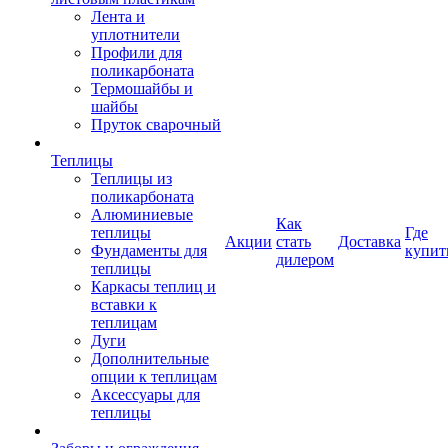
Лента и
уплотнители
Профили для
поликарбоната
Термошайбы и
шайбы
Пруток сварочный
Теплицы
Теплицы из
поликарбоната
Алюминиевые
Как
теплицы
Где
Акции
стать
Доставка
Фундаменты для
купит
дилером
теплицы
Каркасы теплиц и
вставки к
теплицам
Дуги
Дополнительные
опции к теплицам
Аксессуары для
теплицы