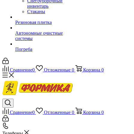
Снегоуборочный
инвентарь
Стаканы
Резиновая плитка
Автономные очистные
системы
Погреба
Сравнение
0
Отложенные
0
Корзина
0
Сравнение
0
Отложенные
0
Корзина
0
Телефоны