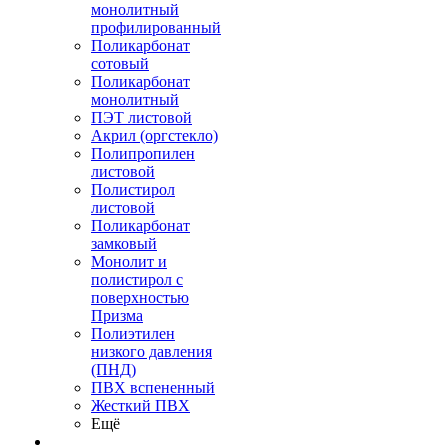
монолитный
профилированный
Поликарбонат
сотовый
Поликарбонат
монолитный
ПЭТ листовой
Акрил (оргстекло)
Полипропилен
листовой
Полистирол
листовой
Поликарбонат
замковый
Монолит и
полистирол с
поверхностью
Призма
Полиэтилен
низкого давления
(ПНД)
ПВХ вспененный
Жесткий ПВХ
Ещё