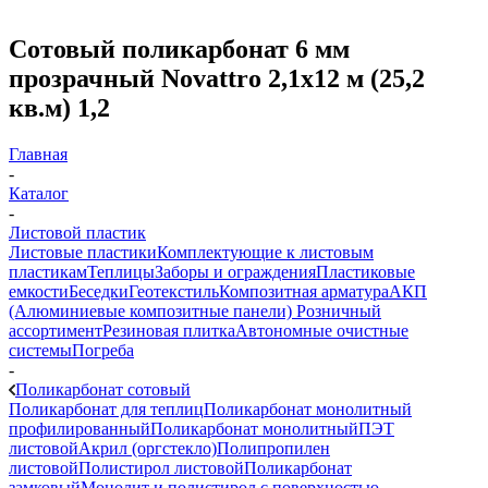
Сотовый поликарбонат 6 мм
прозрачный Novattro 2,1х12 м (25,2
кв.м) 1,2
Главная
-
Каталог
-
Листовой пластик
Листовые пластики
Комплектующие к листовым
пластикам
Теплицы
Заборы и ограждения
Пластиковые
емкости
Беседки
Геотекстиль
Композитная арматура
АКП
(Алюминиевые композитные панели)
Розничный
ассортимент
Резиновая плитка
Автономные очистные
системы
Погреба
-
Поликарбонат сотовый
Поликарбонат для теплиц
Поликарбонат монолитный
профилированный
Поликарбонат монолитный
ПЭТ
листовой
Акрил (оргстекло)
Полипропилен
листовой
Полистирол листовой
Поликарбонат
замковый
Монолит и полистирол с поверхностью