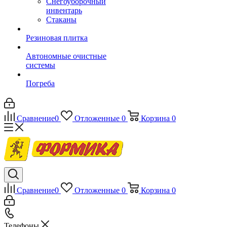
Снегоуборочный
инвентарь
Стаканы
Резиновая плитка
Автономные очистные
системы
Погреба
Сравнение
0
Отложенные
0
Корзина
0
Сравнение
0
Отложенные
0
Корзина
0
Телефоны