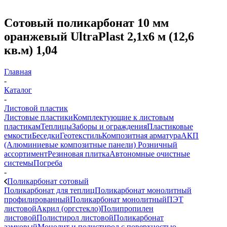
Сотовый поликарбонат 10 мм
оранжевый UltraPlast 2,1х6 м (12,6
кв.м) 1,04
Главная
-
Каталог
-
Листовой пластик
Листовые пластики
Комплектующие к листовым
пластикам
Теплицы
Заборы и ограждения
Пластиковые
емкости
Беседки
Геотекстиль
Композитная арматура
АКП
(Алюминиевые композитные панели)
Розничный
ассортимент
Резиновая плитка
Автономные очистные
системы
Погреба
-
Поликарбонат сотовый
Поликарбонат для теплиц
Поликарбонат монолитный
профилированный
Поликарбонат монолитный
ПЭТ
листовой
Акрил (оргстекло)
Полипропилен
листовой
Полистирол листовой
Поликарбонат
замковый
Монолит и полистирол с поверхностью