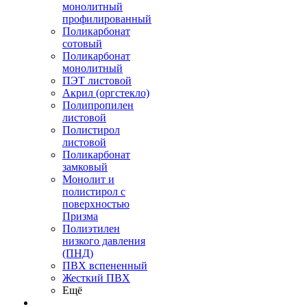
монолитный
профилированный
Поликарбонат
сотовый
Поликарбонат
монолитный
ПЭТ листовой
Акрил (оргстекло)
Полипропилен
листовой
Полистирол
листовой
Поликарбонат
замковый
Монолит и
полистирол с
поверхностью
Призма
Полиэтилен
низкого давления
(ПНД)
ПВХ вспененный
Жесткий ПВХ
Ещё