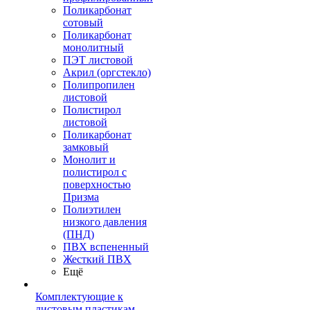
Поликарбонат
сотовый
Поликарбонат
монолитный
ПЭТ листовой
Акрил (оргстекло)
Полипропилен
листовой
Полистирол
листовой
Поликарбонат
замковый
Монолит и
полистирол с
поверхностью
Призма
Полиэтилен
низкого давления
(ПНД)
ПВХ вспененный
Жесткий ПВХ
Ещё
Комплектующие к
листовым пластикам