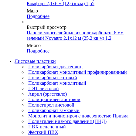
Комфорт 2,1х6 м (12,6 кв.м) 1,55
Мало
Подробнее
Быстрый просмотр
Панели многослойные из поликарбоната 6 мм
зеленый Novattro 2,1х12 м (25,2 кв.м) 1,2
Много
Подробнее
Листовые пластики
Поликарбонат для теплиц
Поликарбонат монолитный профилированный
Поликарбонат сотовый
Поликарбонат монолитный
ПЭТ листовой
Акрил (оргстекло)
Полипропилен листовой
Полистирол листовой
Поликарбонат замковый
Монолит и полистирол с поверхностью Призма
Полиэтилен низкого давления (ПНД)
ПВХ вспененный
Жесткий ПВХ