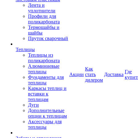
Лента и
уплотнители
Профили для
поликарбоната
Термошайбы и
шайбы
Пруток сварочный
Теплицы
Теплицы из
поликарбоната
Алюминиевые
Как
теплицы
Где
Акции
стать
Доставка
Фундаменты для
купит
дилером
теплицы
Каркасы теплиц и
вставки к
теплицам
Дуги
Дополнительные
опции к теплицам
Аксессуары для
теплицы