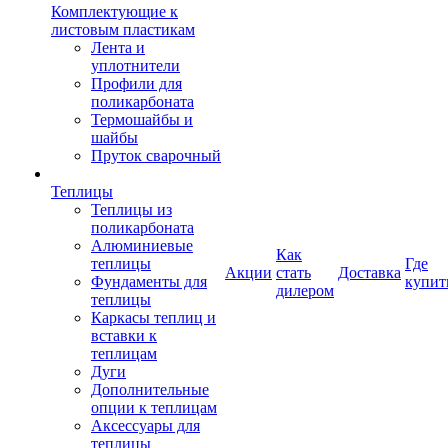
Комплектующие к
листовым пластикам
Лента и
уплотнители
Профили для
поликарбоната
Термошайбы и
шайбы
Пруток сварочный
Теплицы
Теплицы из
поликарбоната
Алюминиевые
Как
теплицы
Где
Акции
стать
Доставка
Фундаменты для
купит
дилером
теплицы
Каркасы теплиц и
вставки к
теплицам
Дуги
Дополнительные
опции к теплицам
Аксессуары для
теплицы