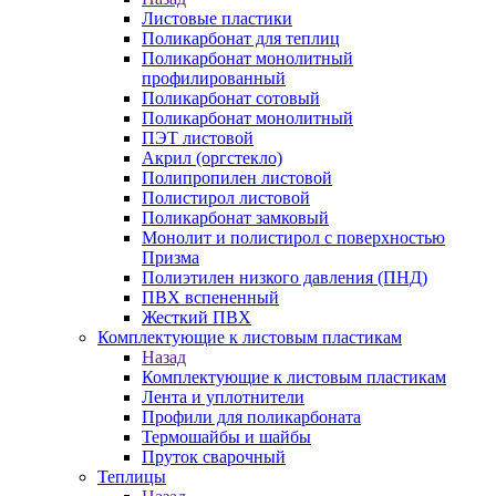
Листовые пластики
Поликарбонат для теплиц
Поликарбонат монолитный
профилированный
Поликарбонат сотовый
Поликарбонат монолитный
ПЭТ листовой
Акрил (оргстекло)
Полипропилен листовой
Полистирол листовой
Поликарбонат замковый
Монолит и полистирол с поверхностью
Призма
Полиэтилен низкого давления (ПНД)
ПВХ вспененный
Жесткий ПВХ
Комплектующие к листовым пластикам
Назад
Комплектующие к листовым пластикам
Лента и уплотнители
Профили для поликарбоната
Термошайбы и шайбы
Пруток сварочный
Теплицы