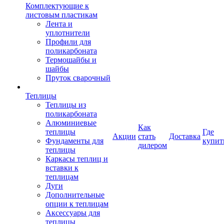
Комплектующие к
листовым пластикам
Лента и
уплотнители
Профили для
поликарбоната
Термошайбы и
шайбы
Пруток сварочный
Теплицы
Теплицы из
поликарбоната
Алюминиевые
Как
теплицы
Где
Акции
стать
Доставка
Фундаменты для
купит
дилером
теплицы
Каркасы теплиц и
вставки к
теплицам
Дуги
Дополнительные
опции к теплицам
Аксессуары для
теплицы