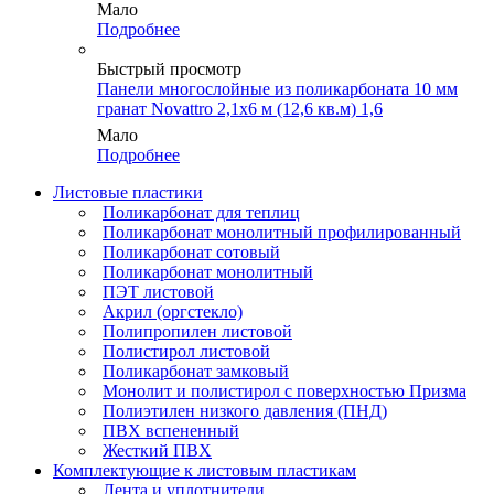
Мало
Подробнее
Быстрый просмотр
Панели многослойные из поликарбоната 10 мм
гранат Novattro 2,1х6 м (12,6 кв.м) 1,6
Мало
Подробнее
Листовые пластики
Поликарбонат для теплиц
Поликарбонат монолитный профилированный
Поликарбонат сотовый
Поликарбонат монолитный
ПЭТ листовой
Акрил (оргстекло)
Полипропилен листовой
Полистирол листовой
Поликарбонат замковый
Монолит и полистирол с поверхностью Призма
Полиэтилен низкого давления (ПНД)
ПВХ вспененный
Жесткий ПВХ
Комплектующие к листовым пластикам
Лента и уплотнители