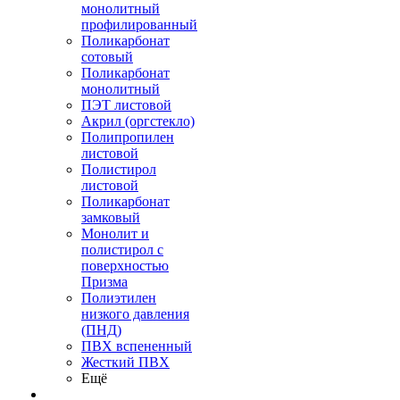
монолитный
профилированный
Поликарбонат
сотовый
Поликарбонат
монолитный
ПЭТ листовой
Акрил (оргстекло)
Полипропилен
листовой
Полистирол
листовой
Поликарбонат
замковый
Монолит и
полистирол с
поверхностью
Призма
Полиэтилен
низкого давления
(ПНД)
ПВХ вспененный
Жесткий ПВХ
Ещё