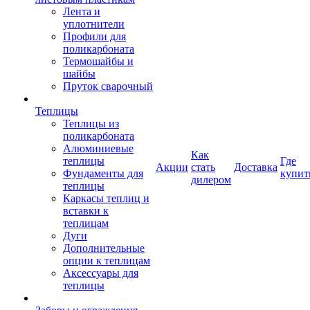
Лента и
уплотнители
Профили для
поликарбоната
Термошайбы и
шайбы
Пруток сварочный
Теплицы
Теплицы из
поликарбоната
Алюминиевые
Как
теплицы
Где
Акции
стать
Доставка
Фундаменты для
купит
дилером
теплицы
Каркасы теплиц и
вставки к
теплицам
Дуги
Дополнительные
опции к теплицам
Аксессуары для
теплицы