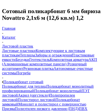
Сотовый поликарбонат 6 мм бирюза
Novattro 2,1х6 м (12,6 кв.м) 1,2
Главная
-
Каталог
-
Листовой пластик
Листовые пластики
Комплектующие к листовым
пластикам
Теплицы
Заборы и ограждения
Пластиковые
емкости
Беседки
Геотекстиль
Композитная арматура
АКП
(Алюминиевые композитные панели)
Розничный
ассортимент
Резиновая плитка
Автономные очистные
системы
Погреба
-
Поликарбонат сотовый
Поликарбонат для теплиц
Поликарбонат монолитный
профилированный
Поликарбонат монолитный
ПЭТ
листовой
Акрил (оргстекло)
Полипропилен
листовой
Полистирол листовой
Поликарбонат
замковый
Монолит и полистирол с поверхностью
Призма
Полиэтилен низкого давления (ПНД)
ПВХ