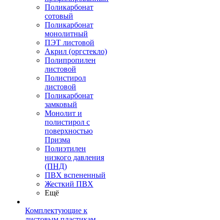
Поликарбонат
сотовый
Поликарбонат
монолитный
ПЭТ листовой
Акрил (оргстекло)
Полипропилен
листовой
Полистирол
листовой
Поликарбонат
замковый
Монолит и
полистирол с
поверхностью
Призма
Полиэтилен
низкого давления
(ПНД)
ПВХ вспененный
Жесткий ПВХ
Ещё
Комплектующие к
листовым пластикам