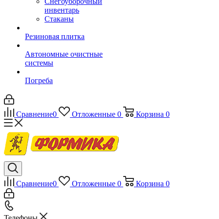
Снегоуборочный
инвентарь
Стаканы
Резиновая плитка
Автономные очистные
системы
Погреба
Сравнение
0
Отложенные
0
Корзина
0
Сравнение
0
Отложенные
0
Корзина
0
Телефоны