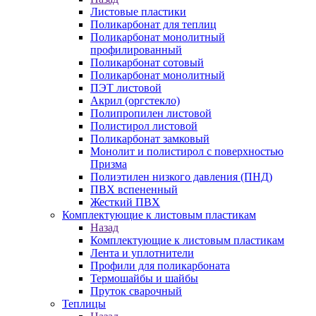
Листовые пластики
Поликарбонат для теплиц
Поликарбонат монолитный
профилированный
Поликарбонат сотовый
Поликарбонат монолитный
ПЭТ листовой
Акрил (оргстекло)
Полипропилен листовой
Полистирол листовой
Поликарбонат замковый
Монолит и полистирол с поверхностью
Призма
Полиэтилен низкого давления (ПНД)
ПВХ вспененный
Жесткий ПВХ
Комплектующие к листовым пластикам
Назад
Комплектующие к листовым пластикам
Лента и уплотнители
Профили для поликарбоната
Термошайбы и шайбы
Пруток сварочный
Теплицы