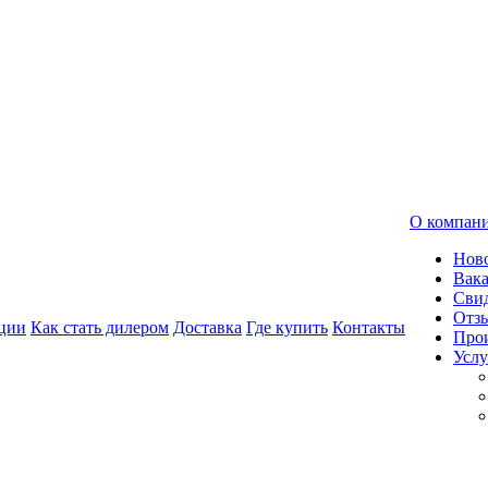
О компан
Нов
Вак
Свид
Отз
ции
Как стать дилером
Доставка
Где купить
Контакты
Про
Услу