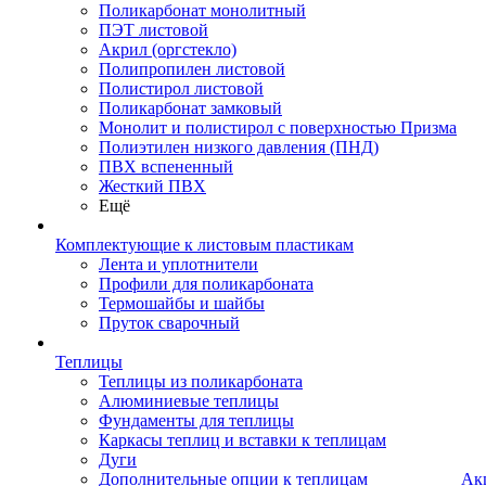
Поликарбонат монолитный
ПЭТ листовой
Акрил (оргстекло)
Полипропилен листовой
Полистирол листовой
Поликарбонат замковый
Монолит и полистирол с поверхностью Призма
Полиэтилен низкого давления (ПНД)
ПВХ вспененный
Жесткий ПВХ
Ещё
Комплектующие к листовым пластикам
Лента и уплотнители
Профили для поликарбоната
Термошайбы и шайбы
Пруток сварочный
Теплицы
Теплицы из поликарбоната
Алюминиевые теплицы
Фундаменты для теплицы
Каркасы теплиц и вставки к теплицам
Дуги
Дополнительные опции к теплицам
Ак