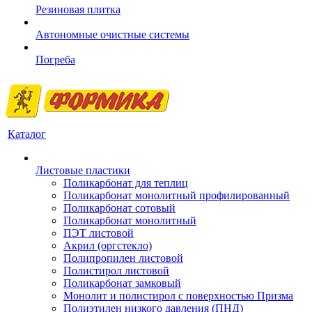
Резиновая плитка
Автономные очистные системы
Погреба
Каталог
Листовые пластики
Поликарбонат для теплиц
Поликарбонат монолитный профилированный
Поликарбонат сотовый
Поликарбонат монолитный
ПЭТ листовой
Акрил (оргстекло)
Полипропилен листовой
Полистирол листовой
Поликарбонат замковый
Монолит и полистирол с поверхностью Призма
Полиэтилен низкого давления (ПНД)