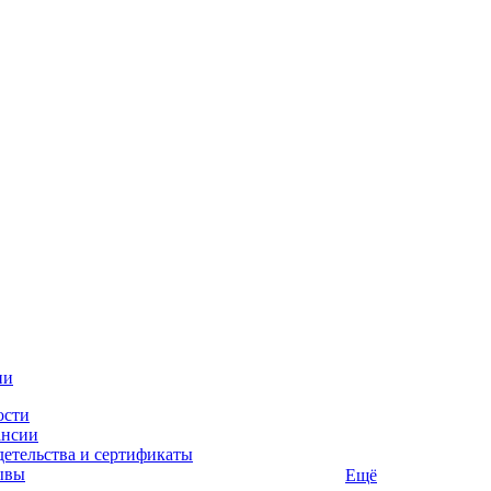
ии
ости
ансии
етельства и сертификаты
ывы
Ещё