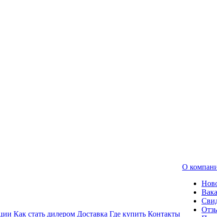
О компан
Нов
Вак
Свид
Отз
ции
Как стать дилером
Доставка
Где купить
Контакты