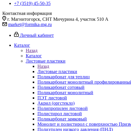
+7 (3519) 45-50-35
Контактная информация
г. Магнитогорск, СНТ Мичурина 4, участок 510 А
market@formika-mg.ru
Личный кабинет
Каталог
Назад
Каталог
Листовые пластики
Назад
Листовые пластики
Поликарбонат для теплиц
Поликарбонат монолитный профилированны
Поликарбонат сотовый
Поликарбонат монолитный
ПЭТ листовой
Акрил (оргстекло)
Полипропилен листовой
Полистирол листовой
Поликарбонат замковый
Монолит и полистирол с поверхностью Приз
Полиэтилен низкого давления (ПНД)