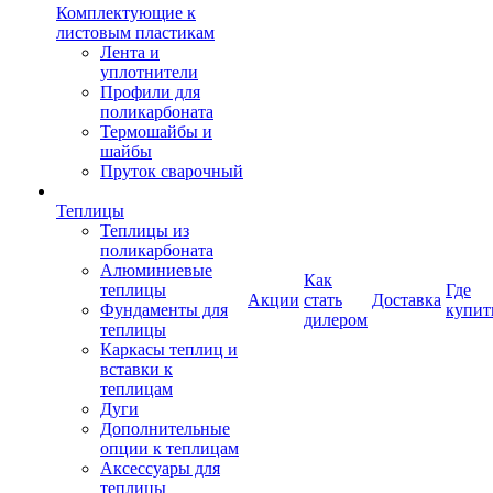
Комплектующие к
листовым пластикам
Лента и
уплотнители
Профили для
поликарбоната
Термошайбы и
шайбы
Пруток сварочный
Теплицы
Теплицы из
поликарбоната
Алюминиевые
Как
теплицы
Где
Акции
стать
Доставка
Фундаменты для
купит
дилером
теплицы
Каркасы теплиц и
вставки к
теплицам
Дуги
Дополнительные
опции к теплицам
Аксессуары для
теплицы