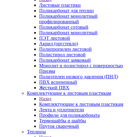
Листовые пластики
Поликарбонат для теплиц
Поликарбонат монолитный
профилированный
Поликарбонат сотовый
Поликарбонат монолитный
ПЭТ листовой
Акрил (оргстекло)
Полипропилен листовой
Полистирол листовой
Поликарбонат замковый
Монолит и полистирол с поверхностью
Призма
Полиэтилен низкого давления (ПНД)
ПВХ вспененный
Жесткий ПВХ
Комплектующие к листовым пластикам
Назад
Комплектующие к листовым пластикам
Лента и уплотнители
Профили для поликарбоната
Термошайбы и шайбы
Пруток сварочный
Теплицы