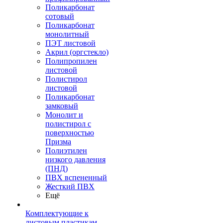
Поликарбонат
сотовый
Поликарбонат
монолитный
ПЭТ листовой
Акрил (оргстекло)
Полипропилен
листовой
Полистирол
листовой
Поликарбонат
замковый
Монолит и
полистирол с
поверхностью
Призма
Полиэтилен
низкого давления
(ПНД)
ПВХ вспененный
Жесткий ПВХ
Ещё
Комплектующие к
листовым пластикам