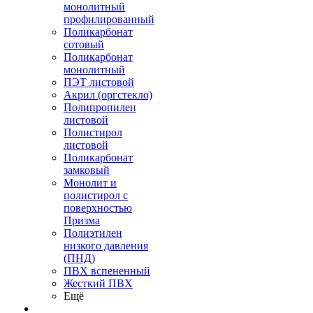
монолитный
профилированный
Поликарбонат
сотовый
Поликарбонат
монолитный
ПЭТ листовой
Акрил (оргстекло)
Полипропилен
листовой
Полистирол
листовой
Поликарбонат
замковый
Монолит и
полистирол с
поверхностью
Призма
Полиэтилен
низкого давления
(ПНД)
ПВХ вспененный
Жесткий ПВХ
Ещё