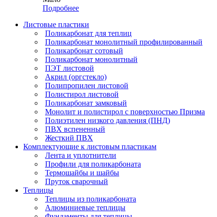
Подробнее
Листовые пластики
Поликарбонат для теплиц
Поликарбонат монолитный профилированный
Поликарбонат сотовый
Поликарбонат монолитный
ПЭТ листовой
Акрил (оргстекло)
Полипропилен листовой
Полистирол листовой
Поликарбонат замковый
Монолит и полистирол с поверхностью Призма
Полиэтилен низкого давления (ПНД)
ПВХ вспененный
Жесткий ПВХ
Комплектующие к листовым пластикам
Лента и уплотнители
Профили для поликарбоната
Термошайбы и шайбы
Пруток сварочный
Теплицы
Теплицы из поликарбоната
Алюминиевые теплицы
Фундаменты для теплицы