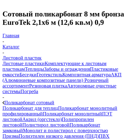
Сотовый поликарбонат 8 мм бронза
EuroTek 2,1х6 м (12,6 кв.м) 0,9
Главная
-
Каталог
-
Листовой пластик
Листовые пластики
Комплектующие к листовым
пластикам
Теплицы
Заборы и ограждения
Пластиковые
емкости
Беседки
Геотекстиль
Композитная арматура
АКП
(Алюминиевые композитные панели)
Розничный
ассортимент
Резиновая плитка
Автономные очистные
системы
Погреба
-
Поликарбонат сотовый
Поликарбонат для теплиц
Поликарбонат монолитный
профилированный
Поликарбонат монолитный
ПЭТ
листовой
Акрил (оргстекло)
Полипропилен
листовой
Полистирол листовой
Поликарбонат
замковый
Монолит и полистирол с поверхностью
Призма
Полиэтилен низкого давления (ПНД)
ПВХ