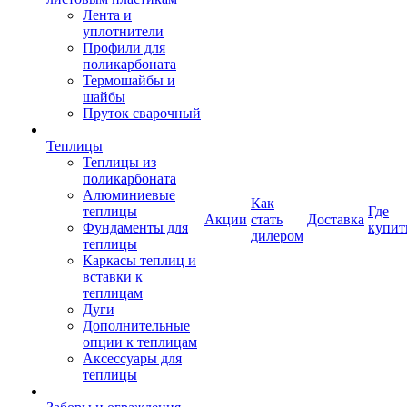
Лента и
уплотнители
Профили для
поликарбоната
Термошайбы и
шайбы
Пруток сварочный
Теплицы
Теплицы из
поликарбоната
Алюминиевые
Как
теплицы
Где
Акции
стать
Доставка
Фундаменты для
купит
дилером
теплицы
Каркасы теплиц и
вставки к
теплицам
Дуги
Дополнительные
опции к теплицам
Аксессуары для
теплицы