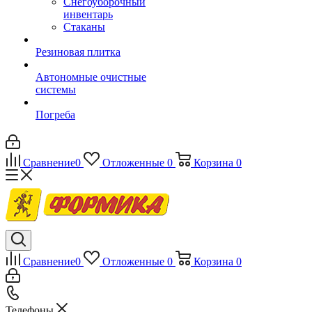
Снегоуборочный
инвентарь
Стаканы
Резиновая плитка
Автономные очистные
системы
Погреба
Сравнение
0
Отложенные
0
Корзина
0
Сравнение
0
Отложенные
0
Корзина
0
Телефоны