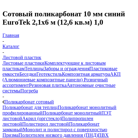
Сотовый поликарбонат 10 мм синий
EuroTek 2,1х6 м (12,6 кв.м) 1,0
Главная
-
Каталог
-
Листовой пластик
Листовые пластики
Комплектующие к листовым
пластикам
Теплицы
Заборы и ограждения
Пластиковые
емкости
Беседки
Геотекстиль
Композитная арматура
АКП
(Алюминиевые композитные панели)
Розничный
ассортимент
Резиновая плитка
Автономные очистные
системы
Погреба
-
Поликарбонат сотовый
Поликарбонат для теплиц
Поликарбонат монолитный
профилированный
Поликарбонат монолитный
ПЭТ
листовой
Акрил (оргстекло)
Полипропилен
листовой
Полистирол листовой
Поликарбонат
замковый
Монолит и полистирол с поверхностью
Призма
Полиэтилен низкого давления (ПНД)
ПВХ