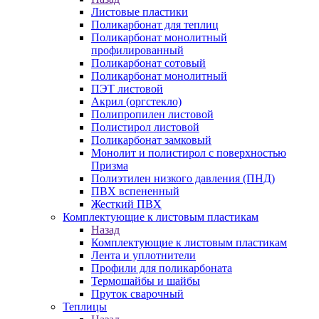
Листовые пластики
Поликарбонат для теплиц
Поликарбонат монолитный
профилированный
Поликарбонат сотовый
Поликарбонат монолитный
ПЭТ листовой
Акрил (оргстекло)
Полипропилен листовой
Полистирол листовой
Поликарбонат замковый
Монолит и полистирол с поверхностью
Призма
Полиэтилен низкого давления (ПНД)
ПВХ вспененный
Жесткий ПВХ
Комплектующие к листовым пластикам
Назад
Комплектующие к листовым пластикам
Лента и уплотнители
Профили для поликарбоната
Термошайбы и шайбы
Пруток сварочный
Теплицы