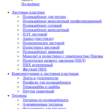
Подробнее
Листовые пластики
Поликарбонат для теплиц
Поликарбонат монолитный профилированный
Поликарбонат сотовый
Поликарбонат монолитный
ПЭТ листовой
Акрил (оргстекло)
Полипропилен листовой
Полистирол листовой
Поликарбонат замковый
Монолит и полистирол с поверхностью Призма
Полиэтилен низкого давления (ПНД)
ПВХ вспененный
Жесткий ПВХ
Комплектующие к листовым пластикам
Лента и уплотнители
Профили для поликарбоната
Термошайбы и шайбы
Пруток сварочный
Теплицы
Теплицы из поликарбоната
Алюминиевые теплицы
Фундаменты для теплицы