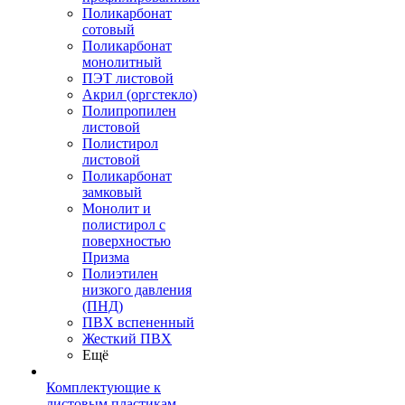
Поликарбонат
сотовый
Поликарбонат
монолитный
ПЭТ листовой
Акрил (оргстекло)
Полипропилен
листовой
Полистирол
листовой
Поликарбонат
замковый
Монолит и
полистирол с
поверхностью
Призма
Полиэтилен
низкого давления
(ПНД)
ПВХ вспененный
Жесткий ПВХ
Ещё
Комплектующие к
листовым пластикам