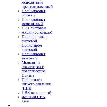
монолитный
профилированный
Поликарбонат
сотовый
Поликарбонат
монолитный
ПЭТ листовой
Акрил (оргстекло)
Полипропилен
листовой
Полистирол
листовой
Поликарбонат
замковый
Монолит и
полистирол с
поверхностью
Призма
Полиэтилен
низкого давления
(ПНД)
ПВХ вспененный
Жесткий ПВХ
Ещё