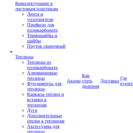
Комплектующие к
листовым пластикам
Лента и
уплотнители
Профили для
поликарбоната
Термошайбы и
шайбы
Пруток сварочный
Теплицы
Теплицы из
поликарбоната
Алюминиевые
Как
теплицы
Где
Акции
стать
Доставка
Фундаменты для
купит
дилером
теплицы
Каркасы теплиц и
вставки к
теплицам
Дуги
Дополнительные
опции к теплицам
Аксессуары для
теплицы