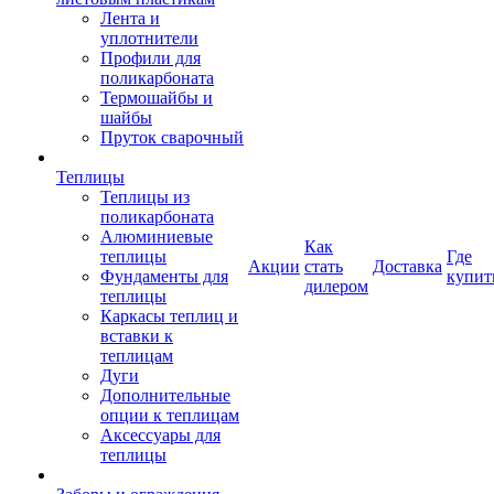
Лента и
уплотнители
Профили для
поликарбоната
Термошайбы и
шайбы
Пруток сварочный
Теплицы
Теплицы из
поликарбоната
Алюминиевые
Как
теплицы
Где
Акции
стать
Доставка
Фундаменты для
купит
дилером
теплицы
Каркасы теплиц и
вставки к
теплицам
Дуги
Дополнительные
опции к теплицам
Аксессуары для
теплицы