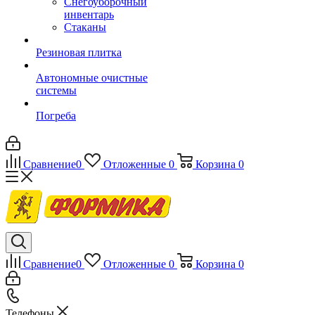
Снегоуборочный
инвентарь
Стаканы
Резиновая плитка
Автономные очистные
системы
Погреба
Сравнение
0
Отложенные
0
Корзина
0
Сравнение
0
Отложенные
0
Корзина
0
Телефоны