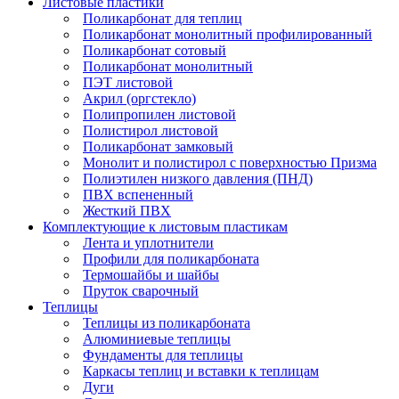
Листовые пластики
Поликарбонат для теплиц
Поликарбонат монолитный профилированный
Поликарбонат сотовый
Поликарбонат монолитный
ПЭТ листовой
Акрил (оргстекло)
Полипропилен листовой
Полистирол листовой
Поликарбонат замковый
Монолит и полистирол с поверхностью Призма
Полиэтилен низкого давления (ПНД)
ПВХ вспененный
Жесткий ПВХ
Комплектующие к листовым пластикам
Лента и уплотнители
Профили для поликарбоната
Термошайбы и шайбы
Пруток сварочный
Теплицы
Теплицы из поликарбоната
Алюминиевые теплицы
Фундаменты для теплицы
Каркасы теплиц и вставки к теплицам
Дуги