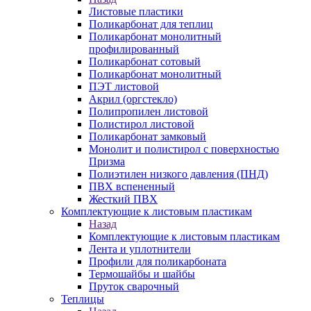
Листовые пластики
Поликарбонат для теплиц
Поликарбонат монолитный
профилированный
Поликарбонат сотовый
Поликарбонат монолитный
ПЭТ листовой
Акрил (оргстекло)
Полипропилен листовой
Полистирол листовой
Поликарбонат замковый
Монолит и полистирол с поверхностью
Призма
Полиэтилен низкого давления (ПНД)
ПВХ вспененный
Жесткий ПВХ
Комплектующие к листовым пластикам
Назад
Комплектующие к листовым пластикам
Лента и уплотнители
Профили для поликарбоната
Термошайбы и шайбы
Пруток сварочный
Теплицы