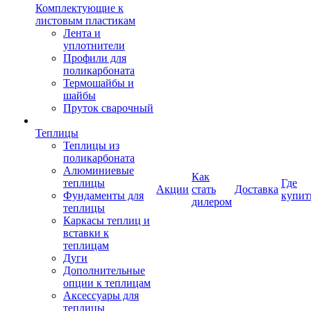
Комплектующие к
листовым пластикам
Лента и
уплотнители
Профили для
поликарбоната
Термошайбы и
шайбы
Пруток сварочный
Теплицы
Теплицы из
поликарбоната
Алюминиевые
Как
теплицы
Где
Акции
стать
Доставка
Фундаменты для
купит
дилером
теплицы
Каркасы теплиц и
вставки к
теплицам
Дуги
Дополнительные
опции к теплицам
Аксессуары для
теплицы