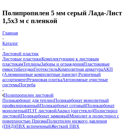
Полипропилен 5 мм серый Лада-Лист
1,5х3 м с пленкой
Главная
-
Каталог
-
Листовой пластик
Листовые пластики
Комплектующие к листовым
пластикам
Теплицы
Заборы и ограждения
Пластиковые
емкости
Беседки
Геотекстиль
Композитная арматура
АКП
(Алюминиевые композитные панели)
Розничный
ассортимент
Резиновая плитка
Автономные очистные
системы
Погреба
-
Полипропилен листовой
Поликарбонат для теплиц
Поликарбонат монолитный
профилированный
Поликарбонат сотовый
Поликарбонат
монолитный
ПЭТ листовой
Акрил (оргстекло)
Полистирол
листовой
Поликарбонат замковый
Монолит и полистирол с
поверхностью Призма
Полиэтилен низкого давления
(ПНД)
ПВХ вспененный
Жесткий ПВХ