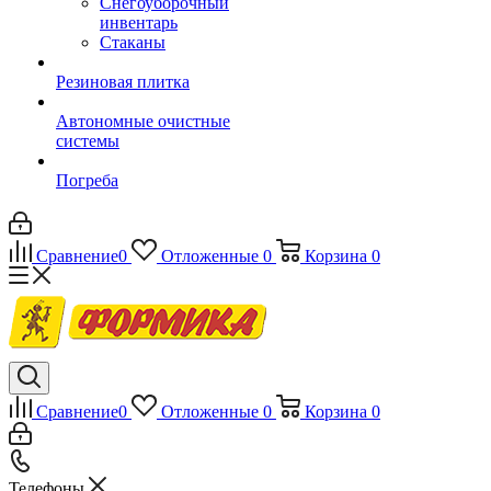
Снегоуборочный
инвентарь
Стаканы
Резиновая плитка
Автономные очистные
системы
Погреба
Сравнение
0
Отложенные
0
Корзина
0
Сравнение
0
Отложенные
0
Корзина
0
Телефоны