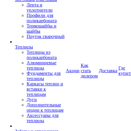
Лента и
уплотнители
Профили для
поликарбоната
Термошайбы и
шайбы
Пруток сварочный
Теплицы
Теплицы из
поликарбоната
Алюминиевые
Как
теплицы
Где
Акции
стать
Доставка
Фундаменты для
купит
дилером
теплицы
Каркасы теплиц и
вставки к
теплицам
Дуги
Дополнительные
опции к теплицам
Аксессуары для
теплицы