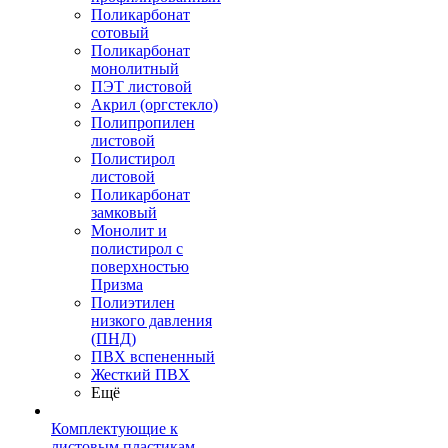
Поликарбонат
сотовый
Поликарбонат
монолитный
ПЭТ листовой
Акрил (оргстекло)
Полипропилен
листовой
Полистирол
листовой
Поликарбонат
замковый
Монолит и
полистирол с
поверхностью
Призма
Полиэтилен
низкого давления
(ПНД)
ПВХ вспененный
Жесткий ПВХ
Ещё
Комплектующие к
листовым пластикам