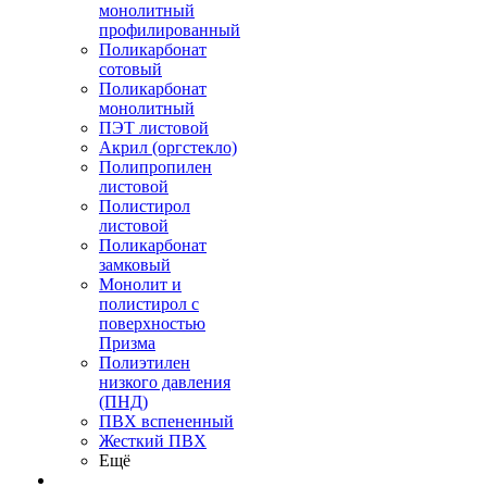
монолитный
профилированный
Поликарбонат
сотовый
Поликарбонат
монолитный
ПЭТ листовой
Акрил (оргстекло)
Полипропилен
листовой
Полистирол
листовой
Поликарбонат
замковый
Монолит и
полистирол с
поверхностью
Призма
Полиэтилен
низкого давления
(ПНД)
ПВХ вспененный
Жесткий ПВХ
Ещё