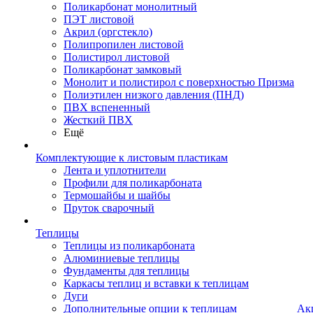
Поликарбонат монолитный
ПЭТ листовой
Акрил (оргстекло)
Полипропилен листовой
Полистирол листовой
Поликарбонат замковый
Монолит и полистирол с поверхностью Призма
Полиэтилен низкого давления (ПНД)
ПВХ вспененный
Жесткий ПВХ
Ещё
Комплектующие к листовым пластикам
Лента и уплотнители
Профили для поликарбоната
Термошайбы и шайбы
Пруток сварочный
Теплицы
Теплицы из поликарбоната
Алюминиевые теплицы
Фундаменты для теплицы
Каркасы теплиц и вставки к теплицам
Дуги
Дополнительные опции к теплицам
Ак