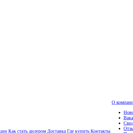
О компан
Нов
Вак
Свид
Отз
ции
Как стать дилером
Доставка
Где купить
Контакты