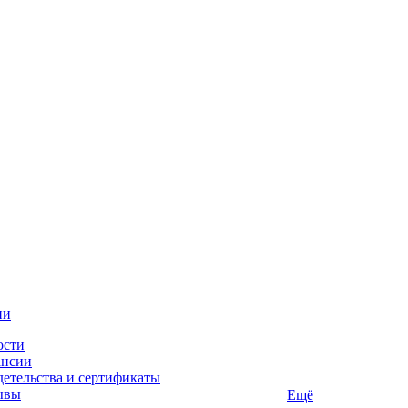
ии
ости
ансии
етельства и сертификаты
ывы
Ещё