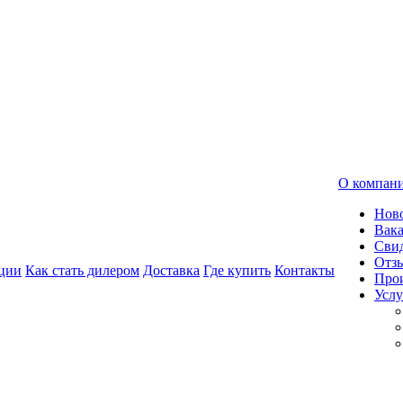
О компан
Нов
Вак
Свид
Отз
ции
Как стать дилером
Доставка
Где купить
Контакты
Про
Услу