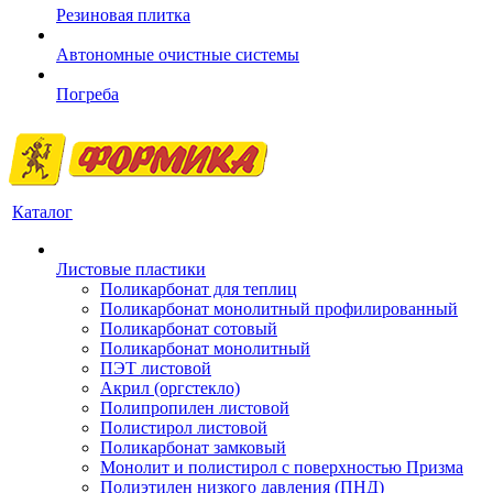
Резиновая плитка
Автономные очистные системы
Погреба
Каталог
Листовые пластики
Поликарбонат для теплиц
Поликарбонат монолитный профилированный
Поликарбонат сотовый
Поликарбонат монолитный
ПЭТ листовой
Акрил (оргстекло)
Полипропилен листовой
Полистирол листовой
Поликарбонат замковый
Монолит и полистирол с поверхностью Призма
Полиэтилен низкого давления (ПНД)