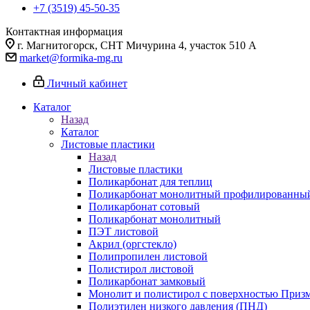
+7 (3519) 45-50-35
Контактная информация
г. Магнитогорск, СНТ Мичурина 4, участок 510 А
market@formika-mg.ru
Личный кабинет
Каталог
Назад
Каталог
Листовые пластики
Назад
Листовые пластики
Поликарбонат для теплиц
Поликарбонат монолитный профилированны
Поликарбонат сотовый
Поликарбонат монолитный
ПЭТ листовой
Акрил (оргстекло)
Полипропилен листовой
Полистирол листовой
Поликарбонат замковый
Монолит и полистирол с поверхностью Приз
Полиэтилен низкого давления (ПНД)