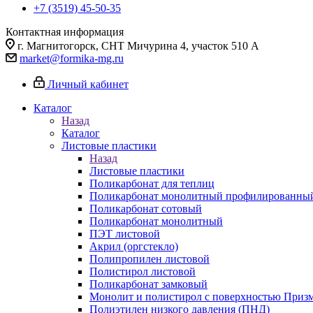
+7 (3519) 45-50-35
Контактная информация
г. Магнитогорск, СНТ Мичурина 4, участок 510 А
market@formika-mg.ru
Личный кабинет
Каталог
Назад
Каталог
Листовые пластики
Назад
Листовые пластики
Поликарбонат для теплиц
Поликарбонат монолитный профилированны
Поликарбонат сотовый
Поликарбонат монолитный
ПЭТ листовой
Акрил (оргстекло)
Полипропилен листовой
Полистирол листовой
Поликарбонат замковый
Монолит и полистирол с поверхностью Приз
Полиэтилен низкого давления (ПНД)