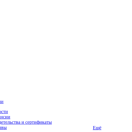
ии
ости
ансии
етельства и сертификаты
ывы
Ещё