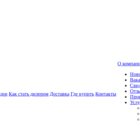
О компан
Нов
Вак
Свид
Отз
ции
Как стать дилером
Доставка
Где купить
Контакты
Про
Услу