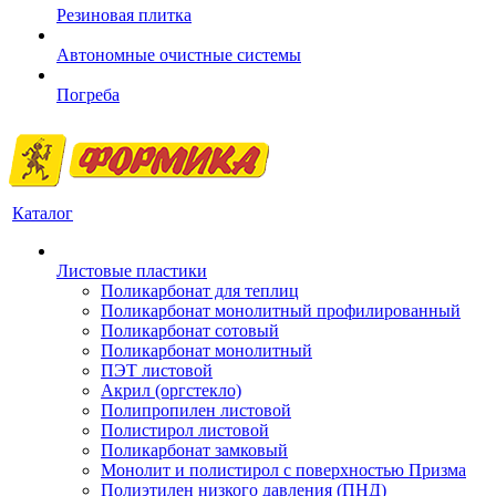
Резиновая плитка
Автономные очистные системы
Погреба
Каталог
Листовые пластики
Поликарбонат для теплиц
Поликарбонат монолитный профилированный
Поликарбонат сотовый
Поликарбонат монолитный
ПЭТ листовой
Акрил (оргстекло)
Полипропилен листовой
Полистирол листовой
Поликарбонат замковый
Монолит и полистирол с поверхностью Призма
Полиэтилен низкого давления (ПНД)