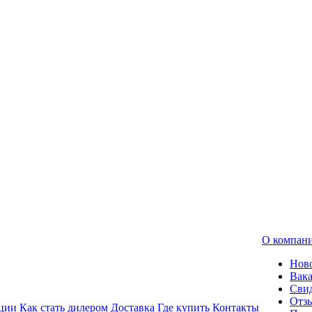
О компан
Нов
Вак
Свид
Отз
ции
Как стать дилером
Доставка
Где купить
Контакты