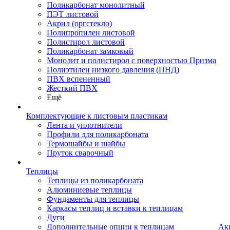
Поликарбонат монолитный
ПЭТ листовой
Акрил (оргстекло)
Полипропилен листовой
Полистирол листовой
Поликарбонат замковый
Монолит и полистирол с поверхностью Призма
Полиэтилен низкого давления (ПНД)
ПВХ вспененный
Жесткий ПВХ
Ещё
Комплектующие к листовым пластикам
Лента и уплотнители
Профили для поликарбоната
Термошайбы и шайбы
Пруток сварочный
Теплицы
Теплицы из поликарбоната
Алюминиевые теплицы
Фундаменты для теплицы
Каркасы теплиц и вставки к теплицам
Дуги
Дополнительные опции к теплицам
Ак