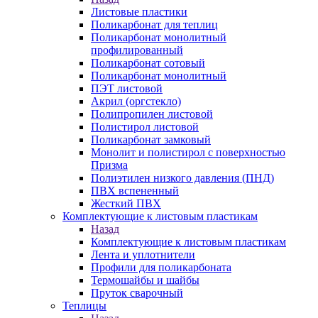
Листовые пластики
Поликарбонат для теплиц
Поликарбонат монолитный
профилированный
Поликарбонат сотовый
Поликарбонат монолитный
ПЭТ листовой
Акрил (оргстекло)
Полипропилен листовой
Полистирол листовой
Поликарбонат замковый
Монолит и полистирол с поверхностью
Призма
Полиэтилен низкого давления (ПНД)
ПВХ вспененный
Жесткий ПВХ
Комплектующие к листовым пластикам
Назад
Комплектующие к листовым пластикам
Лента и уплотнители
Профили для поликарбоната
Термошайбы и шайбы
Пруток сварочный
Теплицы