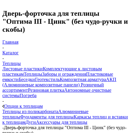
Дверь-форточка для теплицы
"Оптима III - Цинк" (без чудо-ручки и
скобы)
Главная
-
Каталог
-
Теплицы
Листовые пластики
Комплектующие к листовым
пластикам
Теплицы
Заборы и ограждения
Пластиковые
емкости
Беседки
Геотекстиль
Композитная арматура
АКП
(Алюминиевые композитные панели)
Розничный
ассортимент
Резиновая плитка
Автономные очистные
системы
Погреба
-
Опции к теплицам
Теплицы из поликарбоната
Алюминиевые
теплицы
Фундаменты для теплицы
Каркасы теплиц и вставки
к теплицам
Дуги
Аксессуары для теплицы
-
Дверь-форточка для теплицы "Оптима III - Цинк" (без чудо-
ручки и скобы)