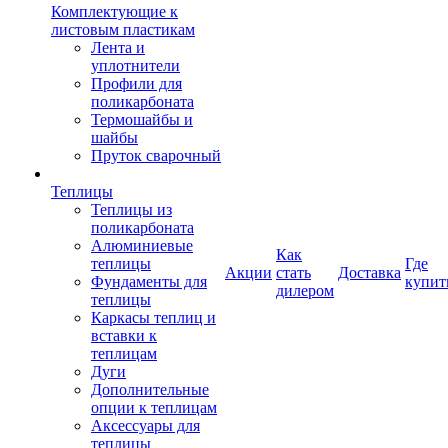
Комплектующие к
листовым пластикам
Лента и
уплотнители
Профили для
поликарбоната
Термошайбы и
шайбы
Пруток сварочный
Теплицы
Теплицы из
поликарбоната
Алюминиевые
Как
теплицы
Где
Акции
стать
Доставка
Фундаменты для
купит
дилером
теплицы
Каркасы теплиц и
вставки к
теплицам
Дуги
Дополнительные
опции к теплицам
Аксессуары для
теплицы