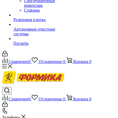
Снегоуборочный
инвентарь
Стаканы
Резиновая плитка
Автономные очистные
системы
Погреба
Сравнение
0
Отложенные
0
Корзина
0
Сравнение
0
Отложенные
0
Корзина
0
Телефоны