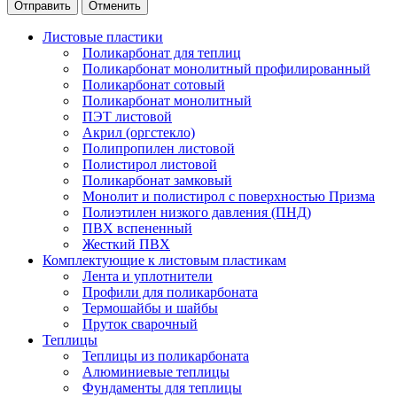
Отменить
Листовые пластики
Поликарбонат для теплиц
Поликарбонат монолитный профилированный
Поликарбонат сотовый
Поликарбонат монолитный
ПЭТ листовой
Акрил (оргстекло)
Полипропилен листовой
Полистирол листовой
Поликарбонат замковый
Монолит и полистирол с поверхностью Призма
Полиэтилен низкого давления (ПНД)
ПВХ вспененный
Жесткий ПВХ
Комплектующие к листовым пластикам
Лента и уплотнители
Профили для поликарбоната
Термошайбы и шайбы
Пруток сварочный
Теплицы
Теплицы из поликарбоната
Алюминиевые теплицы
Фундаменты для теплицы