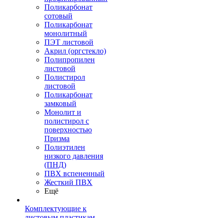
Поликарбонат
сотовый
Поликарбонат
монолитный
ПЭТ листовой
Акрил (оргстекло)
Полипропилен
листовой
Полистирол
листовой
Поликарбонат
замковый
Монолит и
полистирол с
поверхностью
Призма
Полиэтилен
низкого давления
(ПНД)
ПВХ вспененный
Жесткий ПВХ
Ещё
Комплектующие к
листовым пластикам