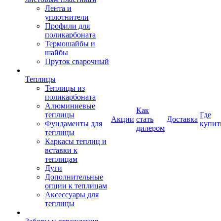
Лента и
уплотнители
Профили для
поликарбоната
Термошайбы и
шайбы
Пруток сварочный
Теплицы
Теплицы из
поликарбоната
Алюминиевые
Как
теплицы
Где
Акции
стать
Доставка
Фундаменты для
купит
дилером
теплицы
Каркасы теплиц и
вставки к
теплицам
Дуги
Дополнительные
опции к теплицам
Аксессуары для
теплицы