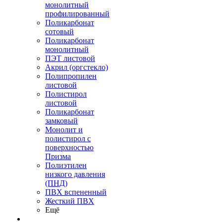
монолитный
профилированный
Поликарбонат
сотовый
Поликарбонат
монолитный
ПЭТ листовой
Акрил (оргстекло)
Полипропилен
листовой
Полистирол
листовой
Поликарбонат
замковый
Монолит и
полистирол с
поверхностью
Призма
Полиэтилен
низкого давления
(ПНД)
ПВХ вспененный
Жесткий ПВХ
Ещё