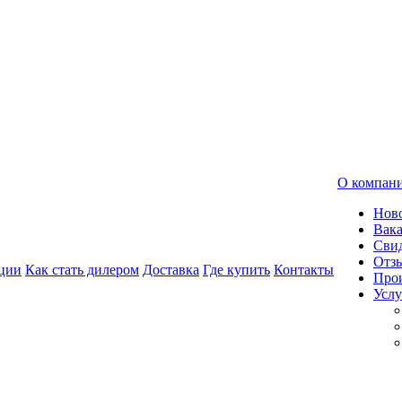
О компан
Нов
Вак
Свид
Отз
ции
Как стать дилером
Доставка
Где купить
Контакты
Про
Услу