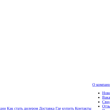
О компан
Нов
Вак
Свид
Отз
ции
Как стать дилером
Доставка
Где купить
Контакты