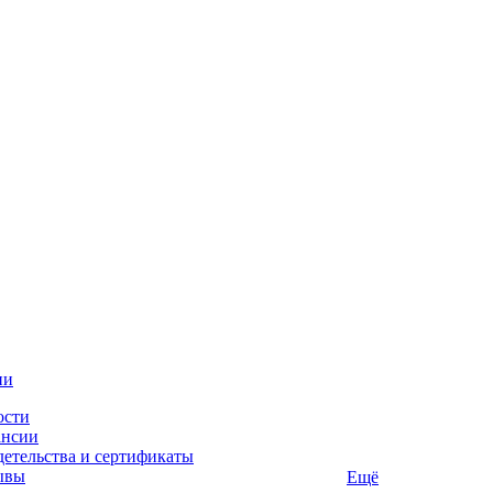
ии
ости
ансии
етельства и сертификаты
ывы
Ещё