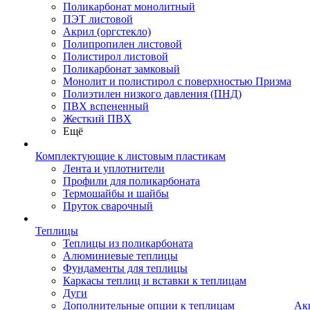
Поликарбонат монолитный
ПЭТ листовой
Акрил (оргстекло)
Полипропилен листовой
Полистирол листовой
Поликарбонат замковый
Монолит и полистирол с поверхностью Призма
Полиэтилен низкого давления (ПНД)
ПВХ вспененный
Жесткий ПВХ
Ещё
Комплектующие к листовым пластикам
Лента и уплотнители
Профили для поликарбоната
Термошайбы и шайбы
Пруток сварочный
Теплицы
Теплицы из поликарбоната
Алюминиевые теплицы
Фундаменты для теплицы
Каркасы теплиц и вставки к теплицам
Дуги
Дополнительные опции к теплицам
Ак