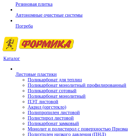
Резиновая плитка
Автономные очистные системы
Погреба
Каталог
Листовые пластики
Поликарбонат для теплиц
Поликарбонат монолитный профилированный
Поликарбонат сотовый
Поликарбонат монолитный
ПЭТ листовой
Акрил (оргстекло)
Полипропилен листовой
Полистирол листовой
Поликарбонат замковый
Монолит и полистирол с поверхностью Призма
Полиэтилен низкого давления (ПНД)