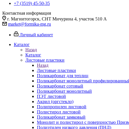
+7 (3519) 45-50-35
Контактная информация
г. Магнитогорск, СНТ Мичурина 4, участок 510 А
market@formika-mg.ru
Личный кабинет
Каталог
Назад
Каталог
Листовые пластики
Назад
Листовые пластики
Поликарбонат для теплиц
Поликарбонат монолитный профилированны
Поликарбонат сотовый
Поликарбонат монолитный
ПЭТ листовой
Акрил (оргстекло)
Полипропилен листовой
Полистирол листовой
Поликарбонат замковый
Монолит и полистирол с поверхностью Приз
Полиэтилен низкого давления (ПНД)