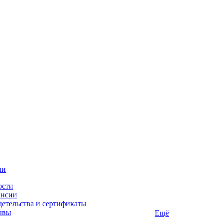
ии
ости
ансии
етельства и сертификаты
ывы
Ещё