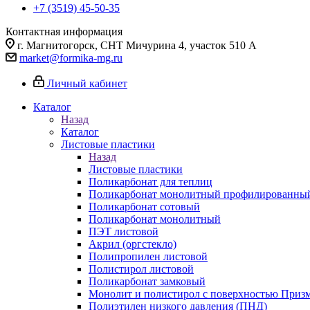
+7 (3519) 45-50-35
Контактная информация
г. Магнитогорск, СНТ Мичурина 4, участок 510 А
market@formika-mg.ru
Личный кабинет
Каталог
Назад
Каталог
Листовые пластики
Назад
Листовые пластики
Поликарбонат для теплиц
Поликарбонат монолитный профилированны
Поликарбонат сотовый
Поликарбонат монолитный
ПЭТ листовой
Акрил (оргстекло)
Полипропилен листовой
Полистирол листовой
Поликарбонат замковый
Монолит и полистирол с поверхностью Приз
Полиэтилен низкого давления (ПНД)