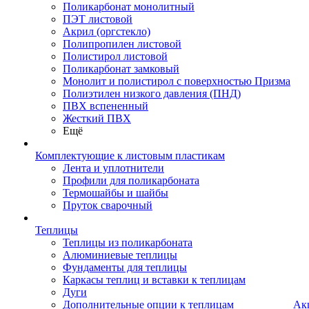
Поликарбонат монолитный
ПЭТ листовой
Акрил (оргстекло)
Полипропилен листовой
Полистирол листовой
Поликарбонат замковый
Монолит и полистирол с поверхностью Призма
Полиэтилен низкого давления (ПНД)
ПВХ вспененный
Жесткий ПВХ
Ещё
Комплектующие к листовым пластикам
Лента и уплотнители
Профили для поликарбоната
Термошайбы и шайбы
Пруток сварочный
Теплицы
Теплицы из поликарбоната
Алюминиевые теплицы
Фундаменты для теплицы
Каркасы теплиц и вставки к теплицам
Дуги
Дополнительные опции к теплицам
Ак