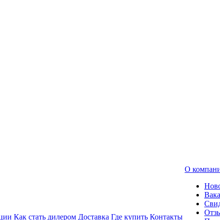
О компан
Нов
Вак
Свид
Отз
ции
Как стать дилером
Доставка
Где купить
Контакты