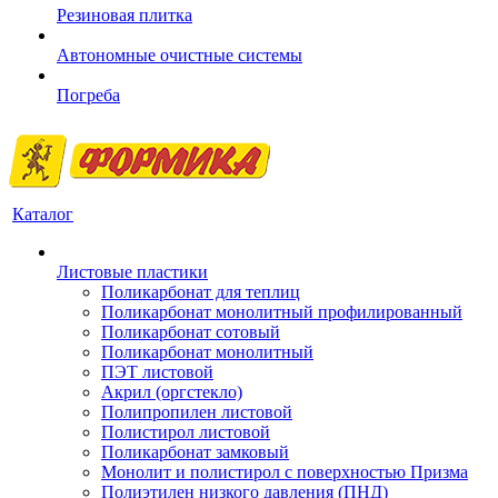
Резиновая плитка
Автономные очистные системы
Погреба
Каталог
Листовые пластики
Поликарбонат для теплиц
Поликарбонат монолитный профилированный
Поликарбонат сотовый
Поликарбонат монолитный
ПЭТ листовой
Акрил (оргстекло)
Полипропилен листовой
Полистирол листовой
Поликарбонат замковый
Монолит и полистирол с поверхностью Призма
Полиэтилен низкого давления (ПНД)