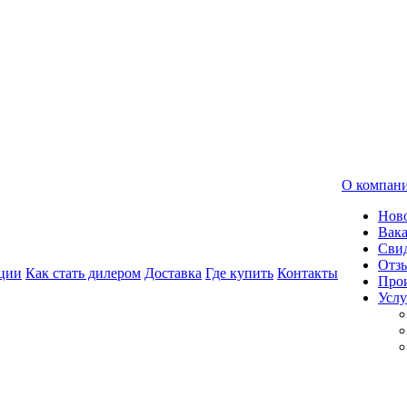
О компан
Нов
Вак
Свид
Отз
ции
Как стать дилером
Доставка
Где купить
Контакты
Про
Услу