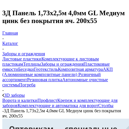
3Д Панель 1,73х2,5м 4,0мм GL Медиум
цинк без покрытия яч. 200х55
Главная
-
Каталог
-
Заборы и ограждения
Листовые пластики
Комплектующие к листовым
пластикам
Теплицы
Заборы и ограждения
Пластиковые
емкости
Беседки
Геотекстиль
Композитная арматура
АКП
(Алюминиевые композитные панели)
Розничный
ассортимент
Резиновая плитка
Автономные очистные
системы
Погреба
-
3D заборы
Ворота и калитки
Профлист
Крепеж и комплектующие для
заборов
Комплектующие и автоматика для ворот
Столбы
-
3Д Панель 1,73х2,5м 4,0мм GL Медиум цинк без покрытия
яч. 200х55