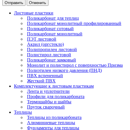
Отменить
Листовые пластики
Поликарбонат для теплиц
Поликарбонат монолитный профилированный
Поликарбонат сотовый
Поликарбонат монолитный
ПЭТ листовой
Акрил (оргстекло)
Полипропилен листовой
Полистирол листовой
Поликарбонат замковый
Монолит и полистирол с поверхностью Призма
Полиэтилен низкого давления (ПНД)
ПВХ вспененный
Жесткий ПВХ
Комплектующие к листовым пластикам
Лента и уплотнители
Профили для поликарбоната
Термошайбы и шайбы
Пруток сварочный
Теплицы
Теплицы из поликарбоната
Алюминиевые теплицы
Фундаменты для теплицы