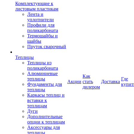
Комплектующие к
листовым пластикам
Лента и
уплотнители
Профили для
поликарбоната
Термошайбы и
шайбы
Пруток сварочный
Теплицы
Теплицы из
поликарбоната
Алюминиевые
Как
теплицы
Где
Акции
стать
Доставка
Фундаменты для
купит
дилером
теплицы
Каркасы теплиц и
вставки к
теплицам
Дуги
Дополнительные
опции к теплицам
Аксессуары для
теплицы