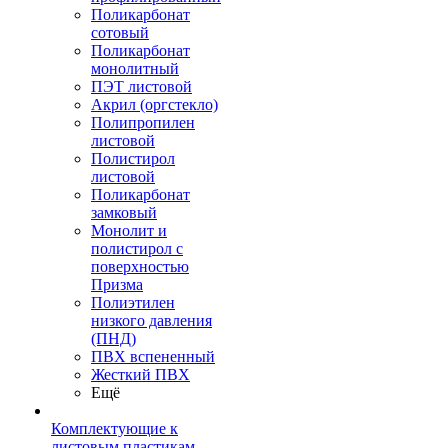
Поликарбонат
сотовый
Поликарбонат
монолитный
ПЭТ листовой
Акрил (оргстекло)
Полипропилен
листовой
Полистирол
листовой
Поликарбонат
замковый
Монолит и
полистирол с
поверхностью
Призма
Полиэтилен
низкого давления
(ПНД)
ПВХ вспененный
Жесткий ПВХ
Ещё
Комплектующие к
листовым пластикам