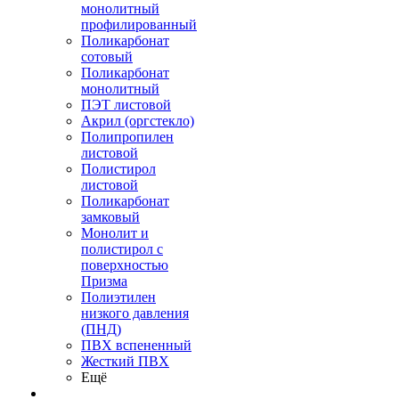
монолитный
профилированный
Поликарбонат
сотовый
Поликарбонат
монолитный
ПЭТ листовой
Акрил (оргстекло)
Полипропилен
листовой
Полистирол
листовой
Поликарбонат
замковый
Монолит и
полистирол с
поверхностью
Призма
Полиэтилен
низкого давления
(ПНД)
ПВХ вспененный
Жесткий ПВХ
Ещё