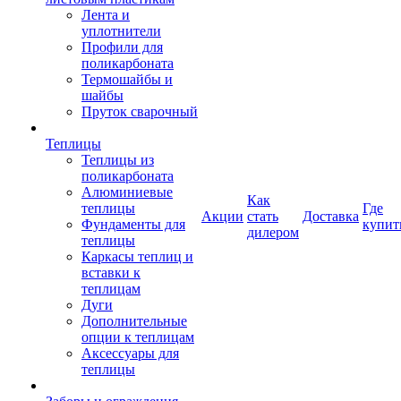
Лента и
уплотнители
Профили для
поликарбоната
Термошайбы и
шайбы
Пруток сварочный
Теплицы
Теплицы из
поликарбоната
Алюминиевые
Как
теплицы
Где
Акции
стать
Доставка
Фундаменты для
купит
дилером
теплицы
Каркасы теплиц и
вставки к
теплицам
Дуги
Дополнительные
опции к теплицам
Аксессуары для
теплицы