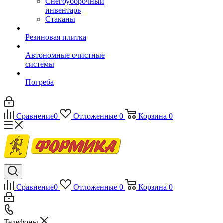
Снегоуборочный
инвентарь
Стаканы
Резиновая плитка
Автономные очистные
системы
Погреба
Сравнение
0
Отложенные
0
Корзина
0
Сравнение
0
Отложенные
0
Корзина
0
Телефоны