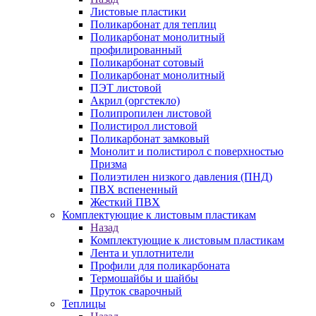
Листовые пластики
Поликарбонат для теплиц
Поликарбонат монолитный
профилированный
Поликарбонат сотовый
Поликарбонат монолитный
ПЭТ листовой
Акрил (оргстекло)
Полипропилен листовой
Полистирол листовой
Поликарбонат замковый
Монолит и полистирол с поверхностью
Призма
Полиэтилен низкого давления (ПНД)
ПВХ вспененный
Жесткий ПВХ
Комплектующие к листовым пластикам
Назад
Комплектующие к листовым пластикам
Лента и уплотнители
Профили для поликарбоната
Термошайбы и шайбы
Пруток сварочный
Теплицы