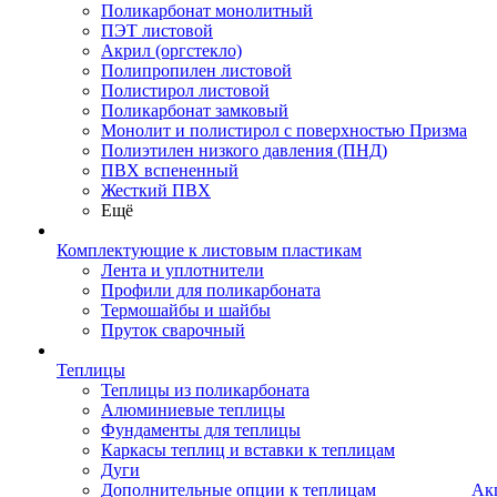
Поликарбонат монолитный
ПЭТ листовой
Акрил (оргстекло)
Полипропилен листовой
Полистирол листовой
Поликарбонат замковый
Монолит и полистирол с поверхностью Призма
Полиэтилен низкого давления (ПНД)
ПВХ вспененный
Жесткий ПВХ
Ещё
Комплектующие к листовым пластикам
Лента и уплотнители
Профили для поликарбоната
Термошайбы и шайбы
Пруток сварочный
Теплицы
Теплицы из поликарбоната
Алюминиевые теплицы
Фундаменты для теплицы
Каркасы теплиц и вставки к теплицам
Дуги
Дополнительные опции к теплицам
Ак