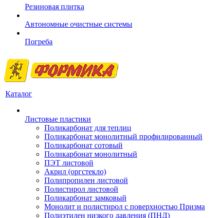
Резиновая плитка
Автономные очистные системы
Погреба
Каталог
Листовые пластики
Поликарбонат для теплиц
Поликарбонат монолитный профилированный
Поликарбонат сотовый
Поликарбонат монолитный
ПЭТ листовой
Акрил (оргстекло)
Полипропилен листовой
Полистирол листовой
Поликарбонат замковый
Монолит и полистирол с поверхностью Призма
Полиэтилен низкого давления (ПНД)