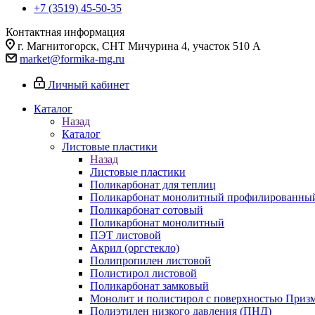
+7 (3519) 45-50-35
Контактная информация
г. Магнитогорск, СНТ Мичурина 4, участок 510 А
market@formika-mg.ru
Личный кабинет
Каталог
Назад
Каталог
Листовые пластики
Назад
Листовые пластики
Поликарбонат для теплиц
Поликарбонат монолитный профилированны
Поликарбонат сотовый
Поликарбонат монолитный
ПЭТ листовой
Акрил (оргстекло)
Полипропилен листовой
Полистирол листовой
Поликарбонат замковый
Монолит и полистирол с поверхностью Приз
Полиэтилен низкого давления (ПНД)