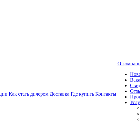
О компан
Нов
Вак
Свид
Отз
ции
Как стать дилером
Доставка
Где купить
Контакты
Про
Услу