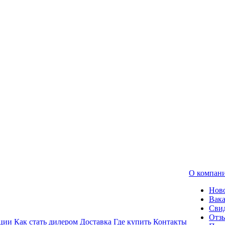
О компан
Нов
Вак
Свид
Отз
ции
Как стать дилером
Доставка
Где купить
Контакты