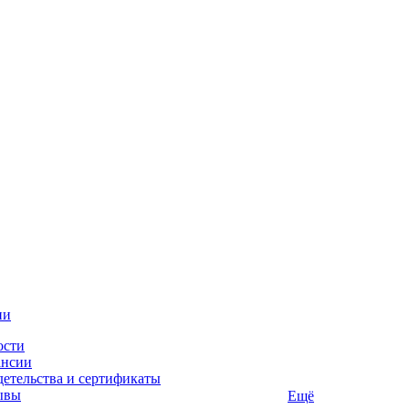
ии
ости
ансии
етельства и сертификаты
ывы
Ещё