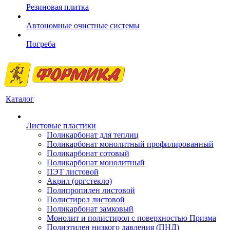
Резиновая плитка
Автономные очистные системы
Погреба
Каталог
Листовые пластики
Поликарбонат для теплиц
Поликарбонат монолитный профилированный
Поликарбонат сотовый
Поликарбонат монолитный
ПЭТ листовой
Акрил (оргстекло)
Полипропилен листовой
Полистирол листовой
Поликарбонат замковый
Монолит и полистирол с поверхностью Призма
Полиэтилен низкого давления (ПНД)