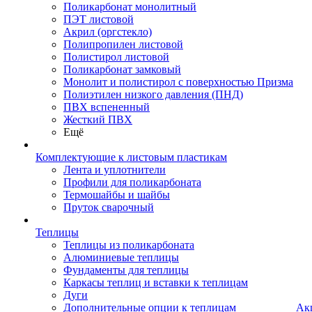
Поликарбонат монолитный
ПЭТ листовой
Акрил (оргстекло)
Полипропилен листовой
Полистирол листовой
Поликарбонат замковый
Монолит и полистирол с поверхностью Призма
Полиэтилен низкого давления (ПНД)
ПВХ вспененный
Жесткий ПВХ
Ещё
Комплектующие к листовым пластикам
Лента и уплотнители
Профили для поликарбоната
Термошайбы и шайбы
Пруток сварочный
Теплицы
Теплицы из поликарбоната
Алюминиевые теплицы
Фундаменты для теплицы
Каркасы теплиц и вставки к теплицам
Дуги
Дополнительные опции к теплицам
Ак