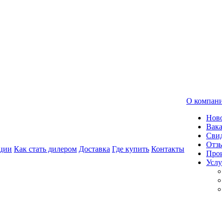
О компан
Нов
Вак
Свид
Отз
ции
Как стать дилером
Доставка
Где купить
Контакты
Про
Услу