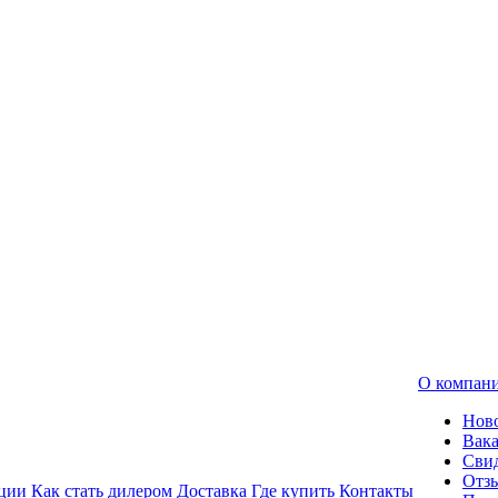
О компан
Нов
Вак
Свид
Отз
ции
Как стать дилером
Доставка
Где купить
Контакты