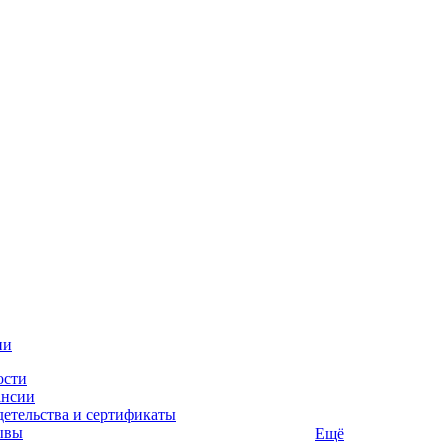
ии
ости
ансии
етельства и сертификаты
ывы
Ещё