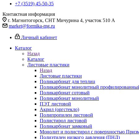
+7 (3519) 45-50-35
Контактная информация
г. Магнитогорск, СНТ Мичурина 4, участок 510 А
market@formika-mg.ru
Личный кабинет
Каталог
Назад
Каталог
Листовые пластики
Назад
Листовые пластики
Поликарбонат для теплиц
Поликарбонат монолитный профилированны
Поликарбонат сотовый
Поликарбонат монолитный
ПЭТ листовой
Акрил (оргстекло)
Полипропилен листовой
Полистирол листовой
Поликарбонат замковый
Монолит и полистирол с поверхностью Приз
Полиэтилен низкого давления (ПНД)