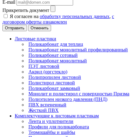
E-mail
Прикрепить документ
Я согласен на
обработку персональных данных
,
с
договором оферты ознакомлен
Отменить
Листовые пластики
Поликарбонат для теплиц
Поликарбонат монолитный профилированный
Поликарбонат сотовый
Поликарбонат монолитный
ПЭТ листовой
Акрил (оргстекло)
Полипропилен листовой
Полистирол листовой
Поликарбонат замковый
Монолит и полистирол с поверхностью Призма
Полиэтилен низкого давления (ПНД)
ПВХ вспененный
Жесткий ПВХ
Комплектующие к листовым пластикам
Лента и уплотнители
Профили для поликарбоната
Термошайбы и шайбы