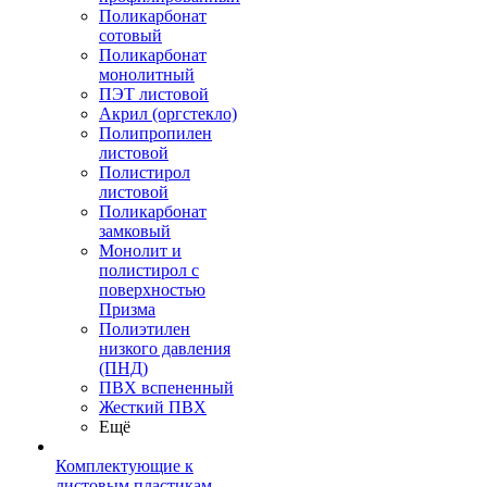
Поликарбонат
сотовый
Поликарбонат
монолитный
ПЭТ листовой
Акрил (оргстекло)
Полипропилен
листовой
Полистирол
листовой
Поликарбонат
замковый
Монолит и
полистирол с
поверхностью
Призма
Полиэтилен
низкого давления
(ПНД)
ПВХ вспененный
Жесткий ПВХ
Ещё
Комплектующие к
листовым пластикам