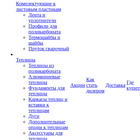
Комплектующие к
листовым пластикам
Лента и
уплотнители
Профили для
поликарбоната
Термошайбы и
шайбы
Пруток сварочный
Теплицы
Теплицы из
поликарбоната
Алюминиевые
Как
теплицы
Где
Акции
стать
Доставка
Фундаменты для
купит
дилером
теплицы
Каркасы теплиц и
вставки к
теплицам
Дуги
Дополнительные
опции к теплицам
Аксессуары для
теплицы