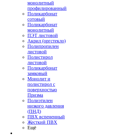
монолитный
профилированный
Поликарбонат
сотовый
Поликарбонат
монолитный
ПЭТ листовой
Акрил (оргстекло)
Полипропилен
листовой
Полистирол
листовой
Поликарбонат
замковый
Монолит и
полистирол с
поверхностью
Призма
Полиэтилен
низкого давления
(ПНД)
ПВХ вспененный
Жесткий ПВХ
Ещё