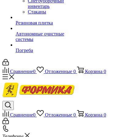
Снегоуборочный
инвентарь
Стаканы
Резиновая плитка
Автономные очистные
системы
Погреба
Сравнение
0
Отложенные
0
Корзина
0
Сравнение
0
Отложенные
0
Корзина
0
Телефоны