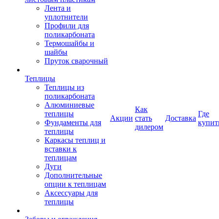
Лента и
уплотнители
Профили для
поликарбоната
Термошайбы и
шайбы
Пруток сварочный
Теплицы
Теплицы из
поликарбоната
Алюминиевые
Как
теплицы
Где
Акции
стать
Доставка
Фундаменты для
купит
дилером
теплицы
Каркасы теплиц и
вставки к
теплицам
Дуги
Дополнительные
опции к теплицам
Аксессуары для
теплицы