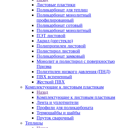
Листовые пластики
Поликарбонат для теплиц
Поликарбонат монолитный
профилированный
Поликарбонат сотовый
Поликарбонат монолитный
ПЭТ листовой
Акрил (оргстекло)
Полипропилен листовой
Полистирол листовой
Поликарбонат замковый
Монолит и полистирол с поверхностью
Призма
Полиэтилен низкого давления (ПНД)
ПВХ вспененный
Жесткий ПВХ
Комплектующие к листовым пластикам
Назад
Комплектующие к листовым пластикам
Лента и уплотнители
Профили для поликарбоната
Термошайбы и шайбы
Пруток сварочный
Теплицы