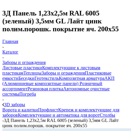
3Д Панель 1,23х2,5м RAL 6005
(зеленый) 3,5мм GL Лайт цинк
полим.порошк. покрытие яч. 200х55
Главная
-
Каталог
-
Заборы и ограждения
Листовые пластики
Комплектующие к листовым
пластикам
Теплицы
Заборы и ограждения
Пластиковые
емкости
Беседки
Геотекстиль
Композитная арматура
АКП
(Алюминиевые композитные панели)
Розничный
ассортимент
Резиновая плитка
Автономные очистные
системы
Погреба
-
3D заборы
Ворота и калитки
Профлист
Крепеж и комплектующие для
заборов
Комплектующие и автоматика для ворот
Столбы
-
3Д Панель 1,23х2,5м RAL 6005 (зеленый) 3,5мм GL Лайт
цинк полим.порошк. покрытие яч. 200х55