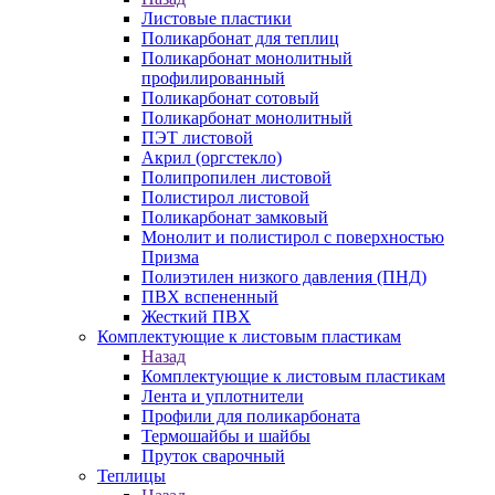
Листовые пластики
Поликарбонат для теплиц
Поликарбонат монолитный
профилированный
Поликарбонат сотовый
Поликарбонат монолитный
ПЭТ листовой
Акрил (оргстекло)
Полипропилен листовой
Полистирол листовой
Поликарбонат замковый
Монолит и полистирол с поверхностью
Призма
Полиэтилен низкого давления (ПНД)
ПВХ вспененный
Жесткий ПВХ
Комплектующие к листовым пластикам
Назад
Комплектующие к листовым пластикам
Лента и уплотнители
Профили для поликарбоната
Термошайбы и шайбы
Пруток сварочный
Теплицы