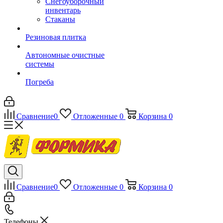
Снегоуборочный
инвентарь
Стаканы
Резиновая плитка
Автономные очистные
системы
Погреба
Сравнение
0
Отложенные
0
Корзина
0
Сравнение
0
Отложенные
0
Корзина
0
Телефоны