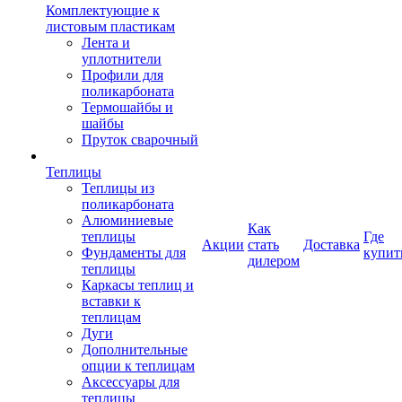
Комплектующие к
листовым пластикам
Лента и
уплотнители
Профили для
поликарбоната
Термошайбы и
шайбы
Пруток сварочный
Теплицы
Теплицы из
поликарбоната
Алюминиевые
Как
теплицы
Где
Акции
стать
Доставка
Фундаменты для
купит
дилером
теплицы
Каркасы теплиц и
вставки к
теплицам
Дуги
Дополнительные
опции к теплицам
Аксессуары для
теплицы