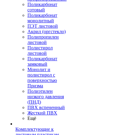
Поликарбонат
сотовый
Поликарбонат
монолитный
ПЭТ листовой
Акрил (оргстекло)
Полипропилен
листовой
Полистирол
листовой
Поликарбонат
замковый
Монолит и
полистирол с
поверхностью
Призма
Полиэтилен
низкого давления
(ПНД)
ПВХ вспененный
Жесткий ПВХ
Ещё
Комплектующие к
листовым пластикам