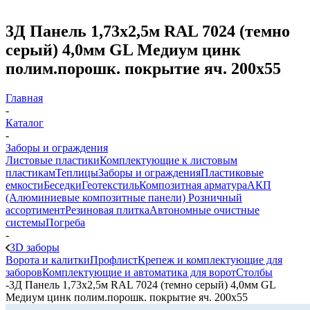
3Д Панель 1,73х2,5м RAL 7024 (темно
серый) 4,0мм GL Медиум цинк
полим.порошк. покрытие яч. 200х55
Главная
-
Каталог
-
Заборы и ограждения
Листовые пластики
Комплектующие к листовым
пластикам
Теплицы
Заборы и ограждения
Пластиковые
емкости
Беседки
Геотекстиль
Композитная арматура
АКП
(Алюминиевые композитные панели)
Розничный
ассортимент
Резиновая плитка
Автономные очистные
системы
Погреба
-
3D заборы
Ворота и калитки
Профлист
Крепеж и комплектующие для
заборов
Комплектующие и автоматика для ворот
Столбы
-
3Д Панель 1,73х2,5м RAL 7024 (темно серый) 4,0мм GL
Медиум цинк полим.порошк. покрытие яч. 200х55