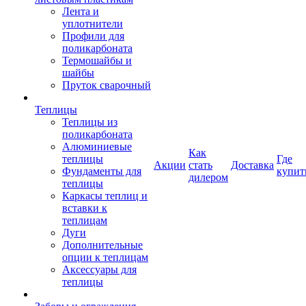
Лента и
уплотнители
Профили для
поликарбоната
Термошайбы и
шайбы
Пруток сварочный
Теплицы
Теплицы из
поликарбоната
Алюминиевые
Как
теплицы
Где
Акции
стать
Доставка
Фундаменты для
купит
дилером
теплицы
Каркасы теплиц и
вставки к
теплицам
Дуги
Дополнительные
опции к теплицам
Аксессуары для
теплицы