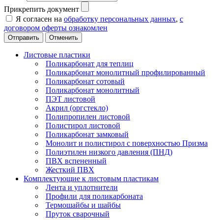
Прикрепить документ
Я согласен на
обработку персональных данных
,
с
договором оферты ознакомлен
Отменить
Листовые пластики
Поликарбонат для теплиц
Поликарбонат монолитный профилированный
Поликарбонат сотовый
Поликарбонат монолитный
ПЭТ листовой
Акрил (оргстекло)
Полипропилен листовой
Полистирол листовой
Поликарбонат замковый
Монолит и полистирол с поверхностью Призма
Полиэтилен низкого давления (ПНД)
ПВХ вспененный
Жесткий ПВХ
Комплектующие к листовым пластикам
Лента и уплотнители
Профили для поликарбоната
Термошайбы и шайбы
Пруток сварочный