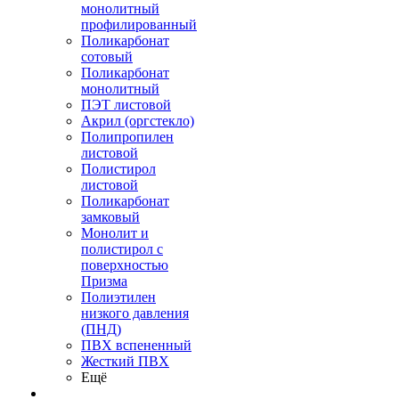
монолитный
профилированный
Поликарбонат
сотовый
Поликарбонат
монолитный
ПЭТ листовой
Акрил (оргстекло)
Полипропилен
листовой
Полистирол
листовой
Поликарбонат
замковый
Монолит и
полистирол с
поверхностью
Призма
Полиэтилен
низкого давления
(ПНД)
ПВХ вспененный
Жесткий ПВХ
Ещё