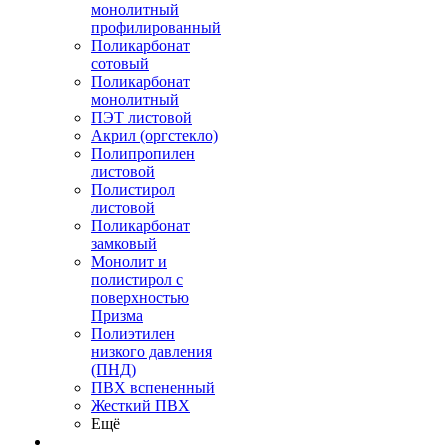
монолитный
профилированный
Поликарбонат
сотовый
Поликарбонат
монолитный
ПЭТ листовой
Акрил (оргстекло)
Полипропилен
листовой
Полистирол
листовой
Поликарбонат
замковый
Монолит и
полистирол с
поверхностью
Призма
Полиэтилен
низкого давления
(ПНД)
ПВХ вспененный
Жесткий ПВХ
Ещё