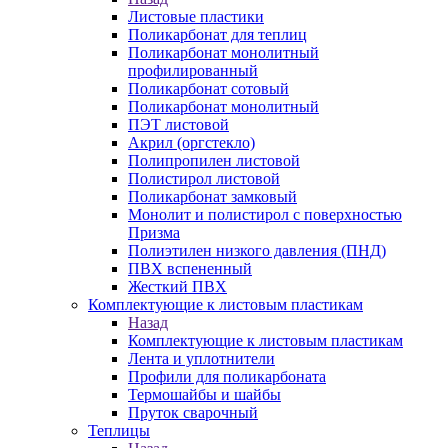
Листовые пластики
Поликарбонат для теплиц
Поликарбонат монолитный
профилированный
Поликарбонат сотовый
Поликарбонат монолитный
ПЭТ листовой
Акрил (оргстекло)
Полипропилен листовой
Полистирол листовой
Поликарбонат замковый
Монолит и полистирол с поверхностью
Призма
Полиэтилен низкого давления (ПНД)
ПВХ вспененный
Жесткий ПВХ
Комплектующие к листовым пластикам
Назад
Комплектующие к листовым пластикам
Лента и уплотнители
Профили для поликарбоната
Термошайбы и шайбы
Пруток сварочный
Теплицы