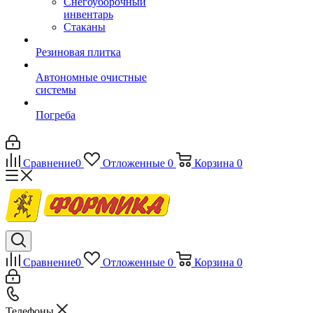
Снегоуборочный
инвентарь
Стаканы
Резиновая плитка
Автономные очистные
системы
Погреба
Сравнение
0
Отложенные
0
Корзина
0
Сравнение
0
Отложенные
0
Корзина
0
Телефоны