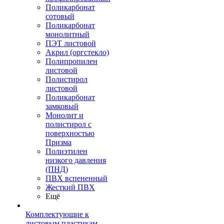
Поликарбонат
сотовый
Поликарбонат
монолитный
ПЭТ листовой
Акрил (оргстекло)
Полипропилен
листовой
Полистирол
листовой
Поликарбонат
замковый
Монолит и
полистирол с
поверхностью
Призма
Полиэтилен
низкого давления
(ПНД)
ПВХ вспененный
Жесткий ПВХ
Ещё
Комплектующие к
листовым пластикам