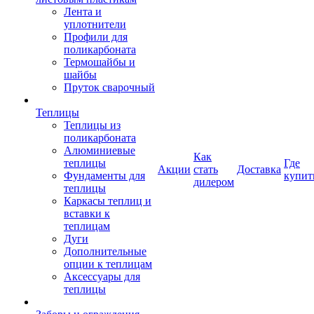
Лента и
уплотнители
Профили для
поликарбоната
Термошайбы и
шайбы
Пруток сварочный
Теплицы
Теплицы из
поликарбоната
Алюминиевые
Как
теплицы
Где
Акции
стать
Доставка
Фундаменты для
купит
дилером
теплицы
Каркасы теплиц и
вставки к
теплицам
Дуги
Дополнительные
опции к теплицам
Аксессуары для
теплицы