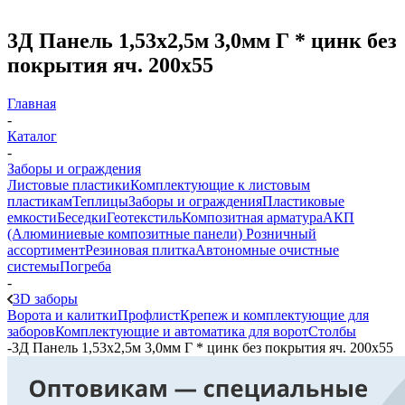
3Д Панель 1,53х2,5м 3,0мм Г * цинк без
покрытия яч. 200х55
Главная
-
Каталог
-
Заборы и ограждения
Листовые пластики
Комплектующие к листовым
пластикам
Теплицы
Заборы и ограждения
Пластиковые
емкости
Беседки
Геотекстиль
Композитная арматура
АКП
(Алюминиевые композитные панели)
Розничный
ассортимент
Резиновая плитка
Автономные очистные
системы
Погреба
-
3D заборы
Ворота и калитки
Профлист
Крепеж и комплектующие для
заборов
Комплектующие и автоматика для ворот
Столбы
-
3Д Панель 1,53х2,5м 3,0мм Г * цинк без покрытия яч. 200х55