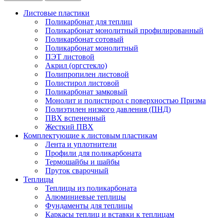
Листовые пластики
Поликарбонат для теплиц
Поликарбонат монолитный профилированный
Поликарбонат сотовый
Поликарбонат монолитный
ПЭТ листовой
Акрил (оргстекло)
Полипропилен листовой
Полистирол листовой
Поликарбонат замковый
Монолит и полистирол с поверхностью Призма
Полиэтилен низкого давления (ПНД)
ПВХ вспененный
Жесткий ПВХ
Комплектующие к листовым пластикам
Лента и уплотнители
Профили для поликарбоната
Термошайбы и шайбы
Пруток сварочный
Теплицы
Теплицы из поликарбоната
Алюминиевые теплицы
Фундаменты для теплицы
Каркасы теплиц и вставки к теплицам