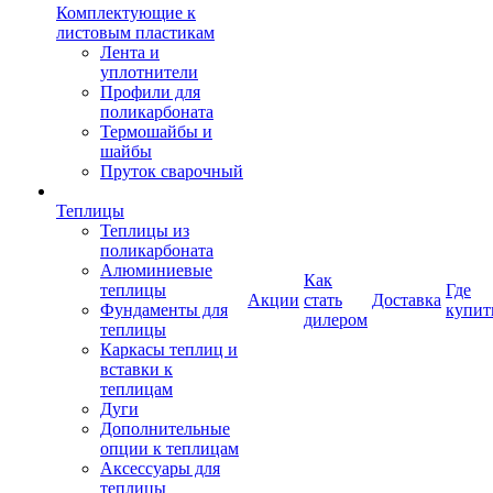
Комплектующие к
листовым пластикам
Лента и
уплотнители
Профили для
поликарбоната
Термошайбы и
шайбы
Пруток сварочный
Теплицы
Теплицы из
поликарбоната
Алюминиевые
Как
теплицы
Где
Акции
стать
Доставка
Фундаменты для
купит
дилером
теплицы
Каркасы теплиц и
вставки к
теплицам
Дуги
Дополнительные
опции к теплицам
Аксессуары для
теплицы