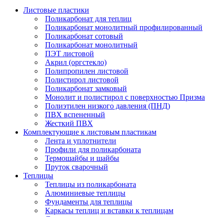
Листовые пластики
Поликарбонат для теплиц
Поликарбонат монолитный профилированный
Поликарбонат сотовый
Поликарбонат монолитный
ПЭТ листовой
Акрил (оргстекло)
Полипропилен листовой
Полистирол листовой
Поликарбонат замковый
Монолит и полистирол с поверхностью Призма
Полиэтилен низкого давления (ПНД)
ПВХ вспененный
Жесткий ПВХ
Комплектующие к листовым пластикам
Лента и уплотнители
Профили для поликарбоната
Термошайбы и шайбы
Пруток сварочный
Теплицы
Теплицы из поликарбоната
Алюминиевые теплицы
Фундаменты для теплицы
Каркасы теплиц и вставки к теплицам