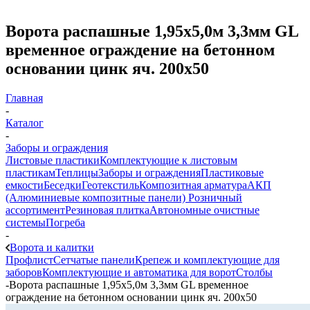
Ворота распашные 1,95х5,0м 3,3мм GL
временное ограждение на бетонном
основании цинк яч. 200х50
Главная
-
Каталог
-
Заборы и ограждения
Листовые пластики
Комплектующие к листовым
пластикам
Теплицы
Заборы и ограждения
Пластиковые
емкости
Беседки
Геотекстиль
Композитная арматура
АКП
(Алюминиевые композитные панели)
Розничный
ассортимент
Резиновая плитка
Автономные очистные
системы
Погреба
-
Ворота и калитки
Профлист
Сетчатые панели
Крепеж и комплектующие для
заборов
Комплектующие и автоматика для ворот
Столбы
-
Ворота распашные 1,95х5,0м 3,3мм GL временное
ограждение на бетонном основании цинк яч. 200х50