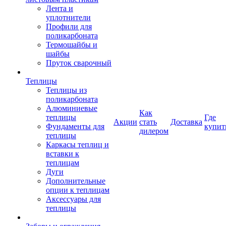
Лента и
уплотнители
Профили для
поликарбоната
Термошайбы и
шайбы
Пруток сварочный
Теплицы
Теплицы из
поликарбоната
Алюминиевые
Как
теплицы
Где
Акции
стать
Доставка
Фундаменты для
купит
дилером
теплицы
Каркасы теплиц и
вставки к
теплицам
Дуги
Дополнительные
опции к теплицам
Аксессуары для
теплицы