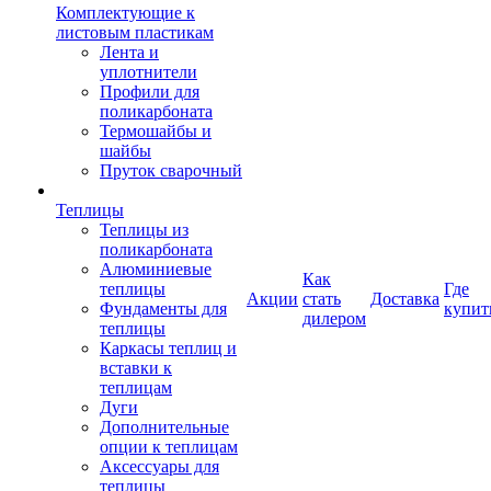
Комплектующие к
листовым пластикам
Лента и
уплотнители
Профили для
поликарбоната
Термошайбы и
шайбы
Пруток сварочный
Теплицы
Теплицы из
поликарбоната
Алюминиевые
Как
теплицы
Где
Акции
стать
Доставка
Фундаменты для
купит
дилером
теплицы
Каркасы теплиц и
вставки к
теплицам
Дуги
Дополнительные
опции к теплицам
Аксессуары для
теплицы