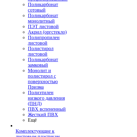
Поликарбонат
сотовый
Поликарбонат
монолитный
ПЭТ листовой
Акрил (оргстекло)
Полипропилен
листовой
Полистирол
листовой
Поликарбонат
замковый
Монолит и
полистирол с
поверхностью
Призма
Полиэтилен
низкого давления
(ПНД)
ПВХ вспененный
Жесткий ПВХ
Ещё
Комплектующие к
листовым пластикам