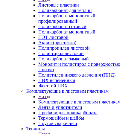
Листовые пластики
Поликарбонат для теплиц
Поликарбонат монолитный
профилированный
Поликарбонат сотовый
Поликарбонат монолитный
ПЭТ листовой
Акрил (оргстекло)
Полипропилен листовой
Полистирол листовой
Поликарбонат замковый
Монолит и полистирол с поверхностью
Призма
Полиэтилен низкого давления (ПНД)
ПВХ вспененный
Жесткий ПВХ
Комплектующие к листовым пластикам
Назад
Комплектующие к листовым пластикам
Лента и уплотнители
Профили для поликарбоната
Термошайбы и шайбы
Пруток сварочный
Теплицы