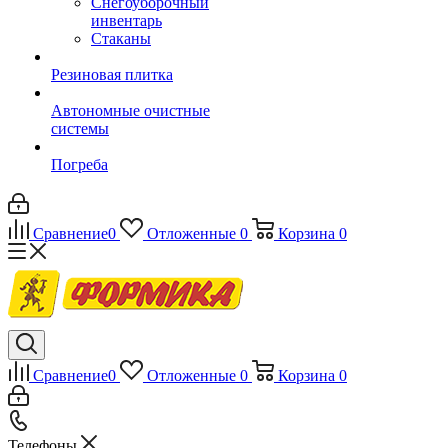
Снегоуборочный
инвентарь
Стаканы
Резиновая плитка
Автономные очистные
системы
Погреба
Сравнение
0
Отложенные
0
Корзина
0
Сравнение
0
Отложенные
0
Корзина
0
Телефоны