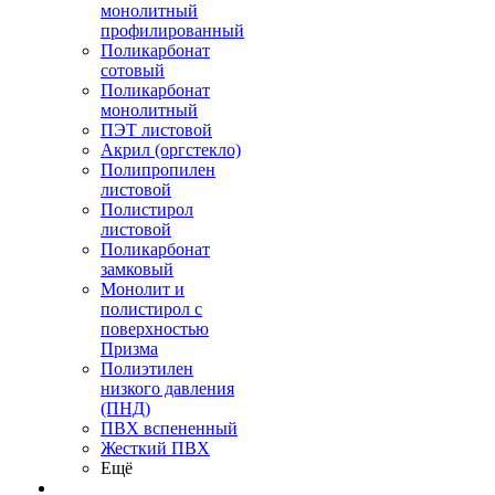
монолитный
профилированный
Поликарбонат
сотовый
Поликарбонат
монолитный
ПЭТ листовой
Акрил (оргстекло)
Полипропилен
листовой
Полистирол
листовой
Поликарбонат
замковый
Монолит и
полистирол с
поверхностью
Призма
Полиэтилен
низкого давления
(ПНД)
ПВХ вспененный
Жесткий ПВХ
Ещё