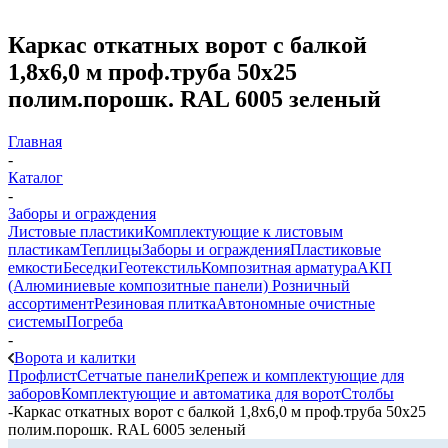
Каркас откатных ворот с балкой
1,8х6,0 м проф.труба 50х25
полим.порошк. RAL 6005 зеленый
Главная
-
Каталог
-
Заборы и ограждения
Листовые пластики
Комплектующие к листовым
пластикам
Теплицы
Заборы и ограждения
Пластиковые
емкости
Беседки
Геотекстиль
Композитная арматура
АКП
(Алюминиевые композитные панели)
Розничный
ассортимент
Резиновая плитка
Автономные очистные
системы
Погреба
-
Ворота и калитки
Профлист
Сетчатые панели
Крепеж и комплектующие для
заборов
Комплектующие и автоматика для ворот
Столбы
-
Каркас откатных ворот с балкой 1,8х6,0 м проф.труба 50х25
полим.порошк. RAL 6005 зеленый