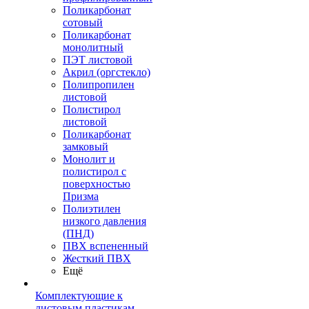
Поликарбонат
сотовый
Поликарбонат
монолитный
ПЭТ листовой
Акрил (оргстекло)
Полипропилен
листовой
Полистирол
листовой
Поликарбонат
замковый
Монолит и
полистирол с
поверхностью
Призма
Полиэтилен
низкого давления
(ПНД)
ПВХ вспененный
Жесткий ПВХ
Ещё
Комплектующие к
листовым пластикам