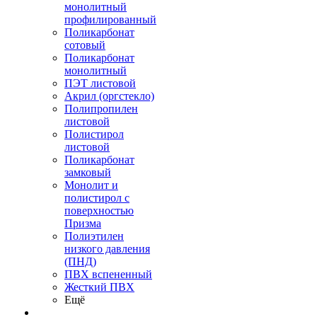
монолитный
профилированный
Поликарбонат
сотовый
Поликарбонат
монолитный
ПЭТ листовой
Акрил (оргстекло)
Полипропилен
листовой
Полистирол
листовой
Поликарбонат
замковый
Монолит и
полистирол с
поверхностью
Призма
Полиэтилен
низкого давления
(ПНД)
ПВХ вспененный
Жесткий ПВХ
Ещё