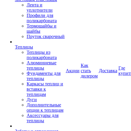
Лента и
уплотнители
Профили для
поликарбоната
Термошайбы и
шайбы
Пруток сварочный
Теплицы
Теплицы из
поликарбоната
Алюминиевые
Как
теплицы
Где
Акции
стать
Доставка
Фундаменты для
купит
дилером
теплицы
Каркасы теплиц и
вставки к
теплицам
Дуги
Дополнительные
опции к теплицам
Аксессуары для
теплицы