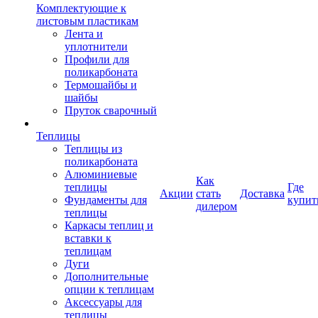
Комплектующие к
листовым пластикам
Лента и
уплотнители
Профили для
поликарбоната
Термошайбы и
шайбы
Пруток сварочный
Теплицы
Теплицы из
поликарбоната
Алюминиевые
Как
теплицы
Где
Акции
стать
Доставка
Фундаменты для
купит
дилером
теплицы
Каркасы теплиц и
вставки к
теплицам
Дуги
Дополнительные
опции к теплицам
Аксессуары для
теплицы