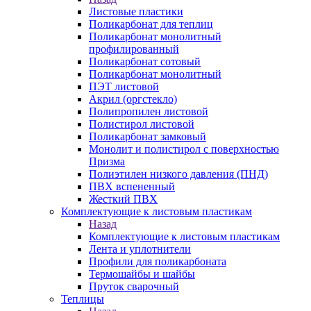
Листовые пластики
Поликарбонат для теплиц
Поликарбонат монолитный
профилированный
Поликарбонат сотовый
Поликарбонат монолитный
ПЭТ листовой
Акрил (оргстекло)
Полипропилен листовой
Полистирол листовой
Поликарбонат замковый
Монолит и полистирол с поверхностью
Призма
Полиэтилен низкого давления (ПНД)
ПВХ вспененный
Жесткий ПВХ
Комплектующие к листовым пластикам
Назад
Комплектующие к листовым пластикам
Лента и уплотнители
Профили для поликарбоната
Термошайбы и шайбы
Пруток сварочный
Теплицы