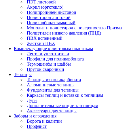
ПЭТ листовой
Акрил (оргстекло)
Полипропилен листовой
Полистирол листовой
Поликарбонат замковый
Монолит и полистирол с поверхностью Призма
Полиэтилен низкого давления (ПНД)
ПВХ вспененный
Жесткий ПВХ
Комплектующие к листовым пластикам
Лента и уплотнители
Профили для поликарбоната
Термошайбы и шайбы
Пруток сварочный
Теплицы
Теплицы из поликарбоната
Алюминиевые теплицы
Фундаменты для теплицы
Каркасы теплиц и вставки к теплицам
Дуги
Дополнительные опции к теплицам
Аксессуары для теплицы
Заборы и ограждения
Ворота и калитки
Профлист