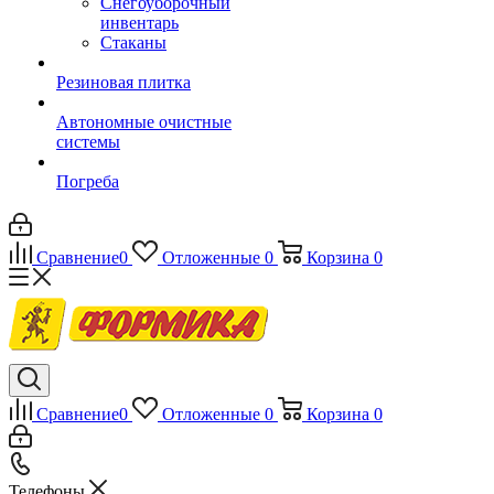
Снегоуборочный
инвентарь
Стаканы
Резиновая плитка
Автономные очистные
системы
Погреба
Сравнение
0
Отложенные
0
Корзина
0
Сравнение
0
Отложенные
0
Корзина
0
Телефоны