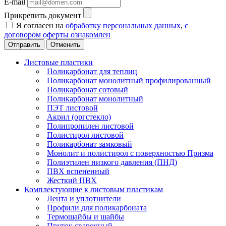
E-mail
Прикрепить документ
Я согласен на
обработку персональных данных
,
с
договором оферты ознакомлен
Отменить
Листовые пластики
Поликарбонат для теплиц
Поликарбонат монолитный профилированный
Поликарбонат сотовый
Поликарбонат монолитный
ПЭТ листовой
Акрил (оргстекло)
Полипропилен листовой
Полистирол листовой
Поликарбонат замковый
Монолит и полистирол с поверхностью Призма
Полиэтилен низкого давления (ПНД)
ПВХ вспененный
Жесткий ПВХ
Комплектующие к листовым пластикам
Лента и уплотнители
Профили для поликарбоната
Термошайбы и шайбы
Пруток сварочный