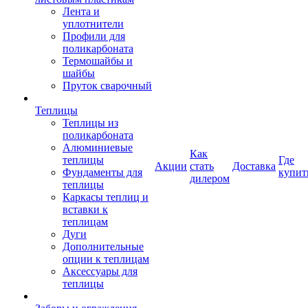
Лента и
уплотнители
Профили для
поликарбоната
Термошайбы и
шайбы
Пруток сварочный
Теплицы
Теплицы из
поликарбоната
Алюминиевые
Как
теплицы
Где
Акции
стать
Доставка
Фундаменты для
купит
дилером
теплицы
Каркасы теплиц и
вставки к
теплицам
Дуги
Дополнительные
опции к теплицам
Аксессуары для
теплицы