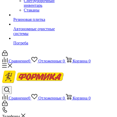
Снегоуборочный
инвентарь
Стаканы
Резиновая плитка
Автономные очистные
системы
Погреба
Сравнение
0
Отложенные
0
Корзина
0
Сравнение
0
Отложенные
0
Корзина
0
Телефоны