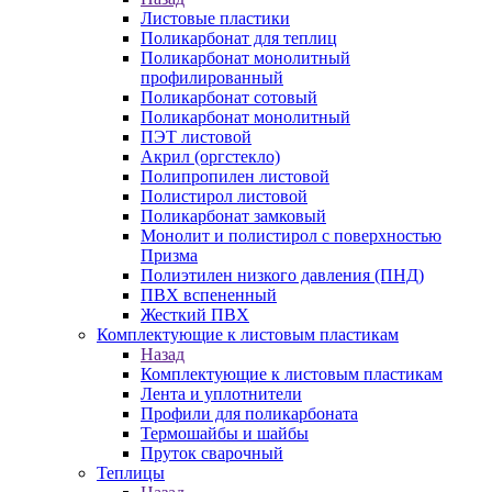
Листовые пластики
Поликарбонат для теплиц
Поликарбонат монолитный
профилированный
Поликарбонат сотовый
Поликарбонат монолитный
ПЭТ листовой
Акрил (оргстекло)
Полипропилен листовой
Полистирол листовой
Поликарбонат замковый
Монолит и полистирол с поверхностью
Призма
Полиэтилен низкого давления (ПНД)
ПВХ вспененный
Жесткий ПВХ
Комплектующие к листовым пластикам
Назад
Комплектующие к листовым пластикам
Лента и уплотнители
Профили для поликарбоната
Термошайбы и шайбы
Пруток сварочный
Теплицы