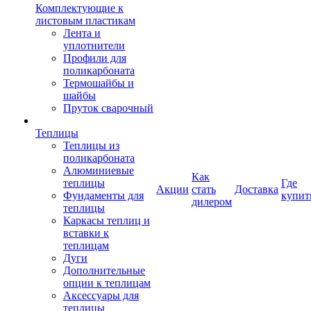
Комплектующие к
листовым пластикам
Лента и
уплотнители
Профили для
поликарбоната
Термошайбы и
шайбы
Пруток сварочный
Теплицы
Теплицы из
поликарбоната
Алюминиевые
Как
теплицы
Где
Акции
стать
Доставка
Фундаменты для
купит
дилером
теплицы
Каркасы теплиц и
вставки к
теплицам
Дуги
Дополнительные
опции к теплицам
Аксессуары для
теплицы