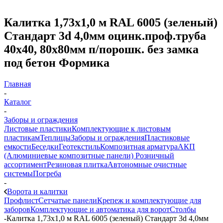
Калитка 1,73х1,0 м RAL 6005 (зеленый)
Стандарт 3d 4,0мм оцинк.проф.труба
40х40, 80х80мм п/порошк. без замка
под бетон Формика
Главная
-
Каталог
-
Заборы и ограждения
Листовые пластики
Комплектующие к листовым
пластикам
Теплицы
Заборы и ограждения
Пластиковые
емкости
Беседки
Геотекстиль
Композитная арматура
АКП
(Алюминиевые композитные панели)
Розничный
ассортимент
Резиновая плитка
Автономные очистные
системы
Погреба
-
Ворота и калитки
Профлист
Сетчатые панели
Крепеж и комплектующие для
заборов
Комплектующие и автоматика для ворот
Столбы
-
Калитка 1,73х1,0 м RAL 6005 (зеленый) Стандарт 3d 4,0мм