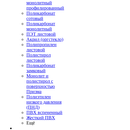
монолитный
профилированный
Поликарбонат
сотовый
Поликарбонат
монолитный
ПЭТ листовой
Акрил (оргстекло)
Полипропилен
листовой
Полистирол
листовой
Поликарбонат
замковый
Монолит и
полистирол с
поверхностью
Призма
Полиэтилен
низкого давления
(ПНД)
ПВХ вспененный
Жесткий ПВХ
Ещё