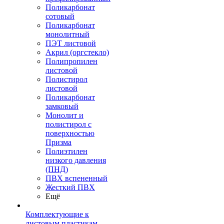
Поликарбонат
сотовый
Поликарбонат
монолитный
ПЭТ листовой
Акрил (оргстекло)
Полипропилен
листовой
Полистирол
листовой
Поликарбонат
замковый
Монолит и
полистирол с
поверхностью
Призма
Полиэтилен
низкого давления
(ПНД)
ПВХ вспененный
Жесткий ПВХ
Ещё
Комплектующие к
листовым пластикам