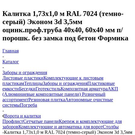
Калитка 1,73х1,0 м RAL 7024 (темно-
серый) Эконом 3d 3,5мм
оцинк.проф.труба 40х40, 60х40 мм п/
порошк. без замка под бетон Формика
Главная
-
Каталог
-
Заборы и ограждения
Листовые пластики
Комплектующие к листовым
пластикам
Теплицы
Заборы и ограждения
Пластиковые
емкости
Беседки
Геотекстиль
Композитная арматура
АКП
(Алюминиевые композитные панели)
Розничный
ассортимент
Резиновая плитка
Автономные очистные
системы
Погреба
-
Ворота и калитки
Профлист
Сетчатые панели
Крепеж и комплектующие для
заборов
Комплектующие и автоматика для ворот
Столбы
-
Калитка 1,73х1,0 м RAL 7024 (темно-серый) Эконом 3d 3,5мм