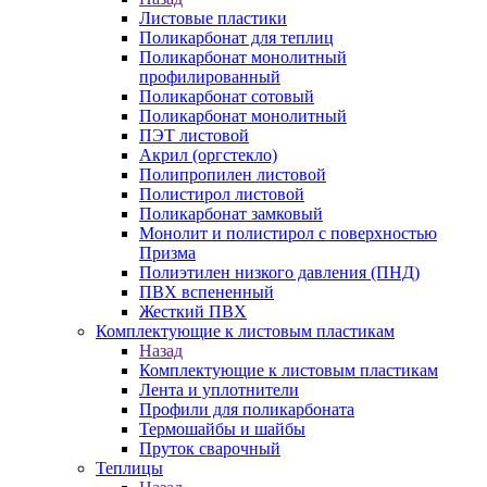
Листовые пластики
Поликарбонат для теплиц
Поликарбонат монолитный
профилированный
Поликарбонат сотовый
Поликарбонат монолитный
ПЭТ листовой
Акрил (оргстекло)
Полипропилен листовой
Полистирол листовой
Поликарбонат замковый
Монолит и полистирол с поверхностью
Призма
Полиэтилен низкого давления (ПНД)
ПВХ вспененный
Жесткий ПВХ
Комплектующие к листовым пластикам
Назад
Комплектующие к листовым пластикам
Лента и уплотнители
Профили для поликарбоната
Термошайбы и шайбы
Пруток сварочный
Теплицы