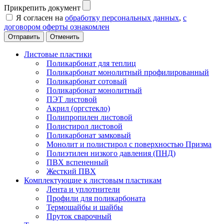
Прикрепить документ
Я согласен на
обработку персональных данных
,
с
договором оферты ознакомлен
Отменить
Листовые пластики
Поликарбонат для теплиц
Поликарбонат монолитный профилированный
Поликарбонат сотовый
Поликарбонат монолитный
ПЭТ листовой
Акрил (оргстекло)
Полипропилен листовой
Полистирол листовой
Поликарбонат замковый
Монолит и полистирол с поверхностью Призма
Полиэтилен низкого давления (ПНД)
ПВХ вспененный
Жесткий ПВХ
Комплектующие к листовым пластикам
Лента и уплотнители
Профили для поликарбоната
Термошайбы и шайбы
Пруток сварочный