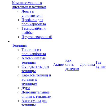
Комплектующие к
листовым пластикам
Лента и
уплотнители
Профили для
поликарбоната
Термошайбы и
шайбы
Пруток сварочный
Теплицы
Теплицы из
поликарбоната
Алюминиевые
Как
теплицы
Где
Акции
стать
Доставка
Фундаменты для
купит
дилером
теплицы
Каркасы теплиц и
вставки к
теплицам
Дуги
Дополнительные
опции к теплицам
Аксессуары для
теплицы