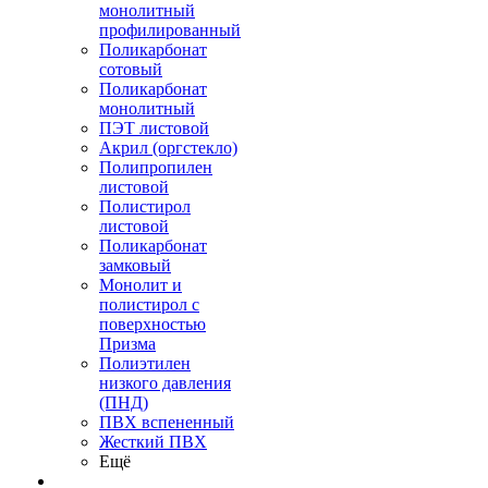
монолитный
профилированный
Поликарбонат
сотовый
Поликарбонат
монолитный
ПЭТ листовой
Акрил (оргстекло)
Полипропилен
листовой
Полистирол
листовой
Поликарбонат
замковый
Монолит и
полистирол с
поверхностью
Призма
Полиэтилен
низкого давления
(ПНД)
ПВХ вспененный
Жесткий ПВХ
Ещё