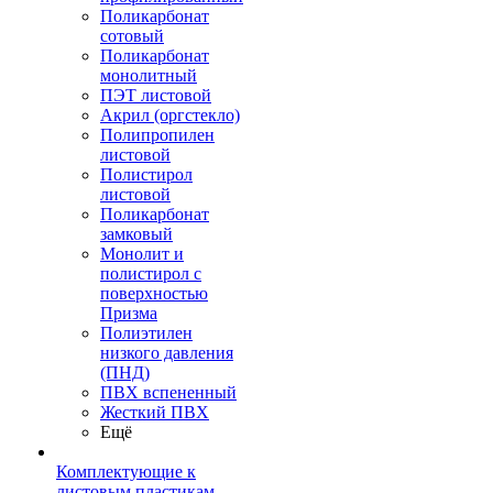
Поликарбонат
сотовый
Поликарбонат
монолитный
ПЭТ листовой
Акрил (оргстекло)
Полипропилен
листовой
Полистирол
листовой
Поликарбонат
замковый
Монолит и
полистирол с
поверхностью
Призма
Полиэтилен
низкого давления
(ПНД)
ПВХ вспененный
Жесткий ПВХ
Ещё
Комплектующие к
листовым пластикам