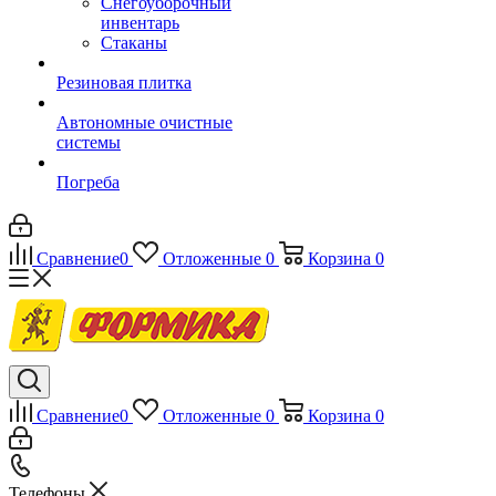
Снегоуборочный
инвентарь
Стаканы
Резиновая плитка
Автономные очистные
системы
Погреба
Сравнение
0
Отложенные
0
Корзина
0
Сравнение
0
Отложенные
0
Корзина
0
Телефоны