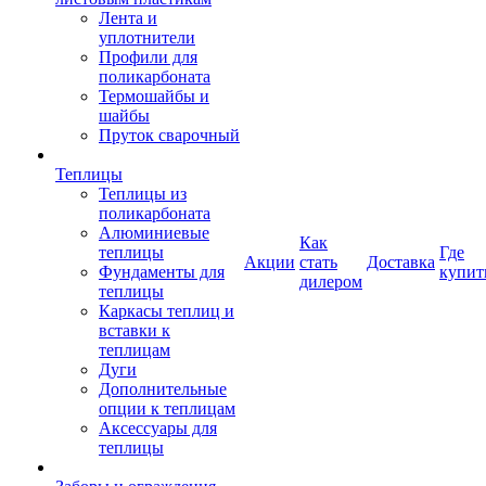
Лента и
уплотнители
Профили для
поликарбоната
Термошайбы и
шайбы
Пруток сварочный
Теплицы
Теплицы из
поликарбоната
Алюминиевые
Как
теплицы
Где
Акции
стать
Доставка
Фундаменты для
купит
дилером
теплицы
Каркасы теплиц и
вставки к
теплицам
Дуги
Дополнительные
опции к теплицам
Аксессуары для
теплицы