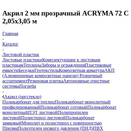
Акрил 2 мм прозрачный ACRYMA 72 C
2,05х3,05 м
Главная
-
Каталог
-
Листовой пластик
Листовые пластики
Комплектующие к листовым
пластикам
Теплицы
Заборы и ограждения
Пластиковые
емкости
Беседки
Геотекстиль
Композитная арматура
АКП
(Алюминиевые композитные панели)
Розничный
ассортимент
Резиновая плитка
Автономные очистные
системы
Погреба
-
Акрил (оргстекло)
Поликарбонат для теплиц
Поликарбонат монолитный
профилированный
Поликарбонат сотовый
Поликарбонат
монолитный
ПЭТ листовой
Полипропилен
листовой
Полистирол листовой
Поликарбонат
замковый
Монолит и полистирол с поверхностью
Призма
Полиэтилен низкого давления (ПНД)
ПВХ