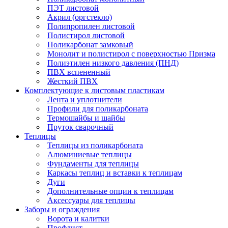
ПЭТ листовой
Акрил (оргстекло)
Полипропилен листовой
Полистирол листовой
Поликарбонат замковый
Монолит и полистирол с поверхностью Призма
Полиэтилен низкого давления (ПНД)
ПВХ вспененный
Жесткий ПВХ
Комплектующие к листовым пластикам
Лента и уплотнители
Профили для поликарбоната
Термошайбы и шайбы
Пруток сварочный
Теплицы
Теплицы из поликарбоната
Алюминиевые теплицы
Фундаменты для теплицы
Каркасы теплиц и вставки к теплицам
Дуги
Дополнительные опции к теплицам
Аксессуары для теплицы
Заборы и ограждения
Ворота и калитки
Профлист