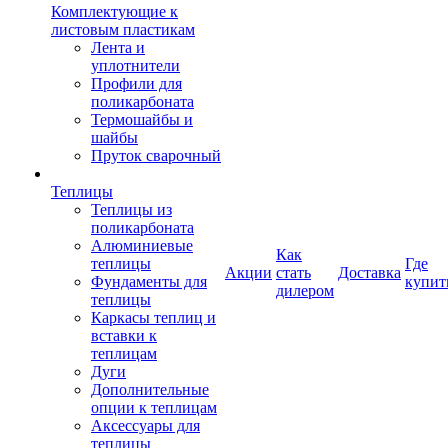
Комплектующие к
листовым пластикам
Лента и
уплотнители
Профили для
поликарбоната
Термошайбы и
шайбы
Пруток сварочный
Теплицы
Теплицы из
поликарбоната
Алюминиевые
Как
теплицы
Где
Акции
стать
Доставка
Фундаменты для
купит
дилером
теплицы
Каркасы теплиц и
вставки к
теплицам
Дуги
Дополнительные
опции к теплицам
Аксессуары для
теплицы