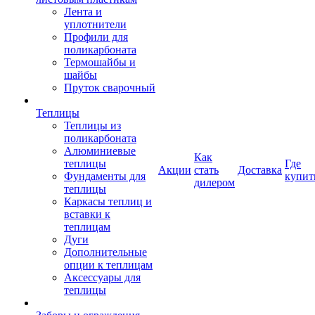
Лента и
уплотнители
Профили для
поликарбоната
Термошайбы и
шайбы
Пруток сварочный
Теплицы
Теплицы из
поликарбоната
Алюминиевые
Как
теплицы
Где
Акции
стать
Доставка
Фундаменты для
купит
дилером
теплицы
Каркасы теплиц и
вставки к
теплицам
Дуги
Дополнительные
опции к теплицам
Аксессуары для
теплицы