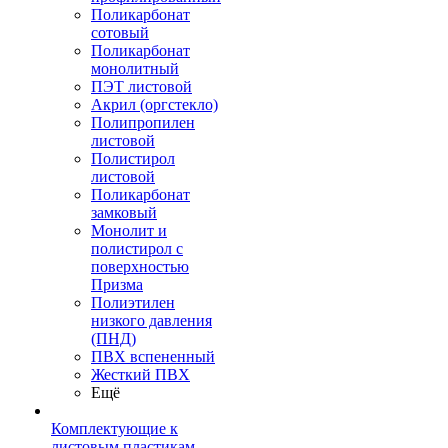
Поликарбонат
сотовый
Поликарбонат
монолитный
ПЭТ листовой
Акрил (оргстекло)
Полипропилен
листовой
Полистирол
листовой
Поликарбонат
замковый
Монолит и
полистирол с
поверхностью
Призма
Полиэтилен
низкого давления
(ПНД)
ПВХ вспененный
Жесткий ПВХ
Ещё
Комплектующие к
листовым пластикам