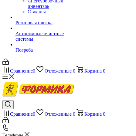
Снегоуборочный
инвентарь
Стаканы
Резиновая плитка
Автономные очистные
системы
Погреба
Сравнение
0
Отложенные
0
Корзина
0
Сравнение
0
Отложенные
0
Корзина
0
Телефоны