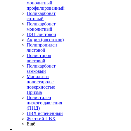
монолитный
профилированный
Поликарбонат
сотовый
Поликарбонат
монолитный
ПЭТ листовой
Акрил (оргстекло)
Полипропилен
листовой
Полистирол
листовой
Поликарбонат
замковый
Монолит и
полистирол с
поверхностью
Призма
Полиэтилен
низкого давления
(ПНД)
ПВХ вспененный
Жесткий ПВХ
Ещё