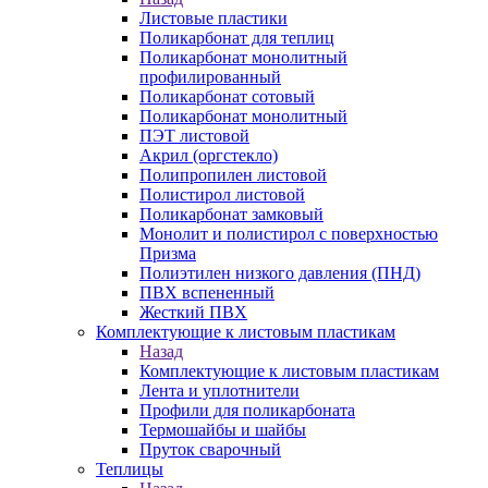
Листовые пластики
Поликарбонат для теплиц
Поликарбонат монолитный
профилированный
Поликарбонат сотовый
Поликарбонат монолитный
ПЭТ листовой
Акрил (оргстекло)
Полипропилен листовой
Полистирол листовой
Поликарбонат замковый
Монолит и полистирол с поверхностью
Призма
Полиэтилен низкого давления (ПНД)
ПВХ вспененный
Жесткий ПВХ
Комплектующие к листовым пластикам
Назад
Комплектующие к листовым пластикам
Лента и уплотнители
Профили для поликарбоната
Термошайбы и шайбы
Пруток сварочный
Теплицы