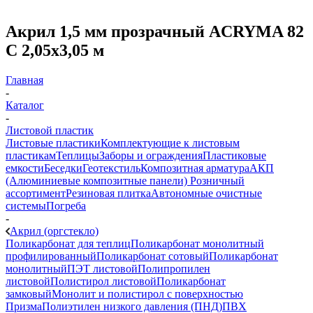
Акрил 1,5 мм прозрачный ACRYMA 82
C 2,05х3,05 м
Главная
-
Каталог
-
Листовой пластик
Листовые пластики
Комплектующие к листовым
пластикам
Теплицы
Заборы и ограждения
Пластиковые
емкости
Беседки
Геотекстиль
Композитная арматура
АКП
(Алюминиевые композитные панели)
Розничный
ассортимент
Резиновая плитка
Автономные очистные
системы
Погреба
-
Акрил (оргстекло)
Поликарбонат для теплиц
Поликарбонат монолитный
профилированный
Поликарбонат сотовый
Поликарбонат
монолитный
ПЭТ листовой
Полипропилен
листовой
Полистирол листовой
Поликарбонат
замковый
Монолит и полистирол с поверхностью
Призма
Полиэтилен низкого давления (ПНД)
ПВХ