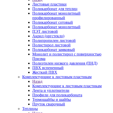
Листовые пластики
Поликарбонат для теплиц
Поликарбонат монолитный
профилированный
Поликарбонат сотовый
Поликарбонат монолитный
ПЭТ листовой
Акрил (оргстекло)
Полипропилен листовой
Полистирол листовой
Поликарбонат замковый
Монолит и полистирол с поверхностью
Призма
Полиэтилен низкого давления (ПНД)
ПВХ вспененный
Жесткий ПВХ
Комплектующие к листовым пластикам
Назад
Комплектующие к листовым пластикам
Лента и уплотнители
Профили для поликарбоната
Термошайбы и шайбы
Пруток сварочный
Теплицы