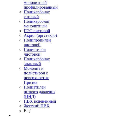
монолитный
профилированный
Поликарбонат
сотовый
Поликарбонат
монолитный
ПЭТ листовой
Акрил (оргстекло)
Полипропилен
листовой
Полистирол
листовой
Поликарбонат
замковый
Монолит и
полистирол с
поверхностью
Призма
Полиэтилен
низкого давления
(ПНД)
ПВХ вспененный
Жесткий ПВХ
Ещё