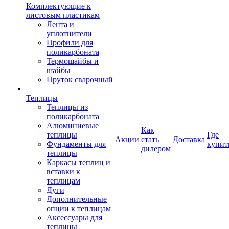
Комплектующие к
листовым пластикам
Лента и
уплотнители
Профили для
поликарбоната
Термошайбы и
шайбы
Пруток сварочный
Теплицы
Теплицы из
поликарбоната
Алюминиевые
Как
теплицы
Где
Акции
стать
Доставка
Фундаменты для
купит
дилером
теплицы
Каркасы теплиц и
вставки к
теплицам
Дуги
Дополнительные
опции к теплицам
Аксессуары для
теплицы