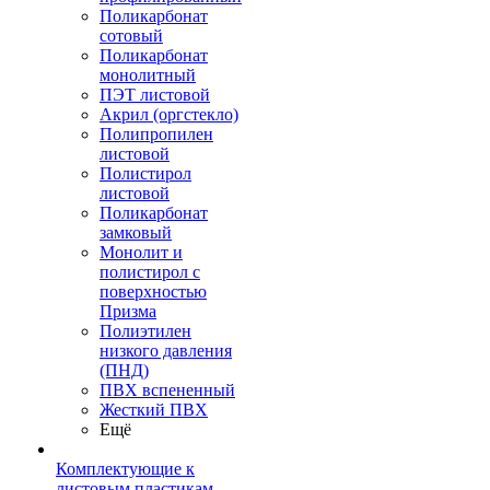
Поликарбонат
сотовый
Поликарбонат
монолитный
ПЭТ листовой
Акрил (оргстекло)
Полипропилен
листовой
Полистирол
листовой
Поликарбонат
замковый
Монолит и
полистирол с
поверхностью
Призма
Полиэтилен
низкого давления
(ПНД)
ПВХ вспененный
Жесткий ПВХ
Ещё
Комплектующие к
листовым пластикам