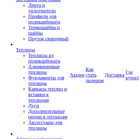
Лента и
уплотнители
Профили для
поликарбоната
Термошайбы и
шайбы
Пруток сварочный
Теплицы
Теплицы из
поликарбоната
Алюминиевые
Как
теплицы
Где
Акции
стать
Доставка
Фундаменты для
купит
дилером
теплицы
Каркасы теплиц и
вставки к
теплицам
Дуги
Дополнительные
опции к теплицам
Аксессуары для
теплицы