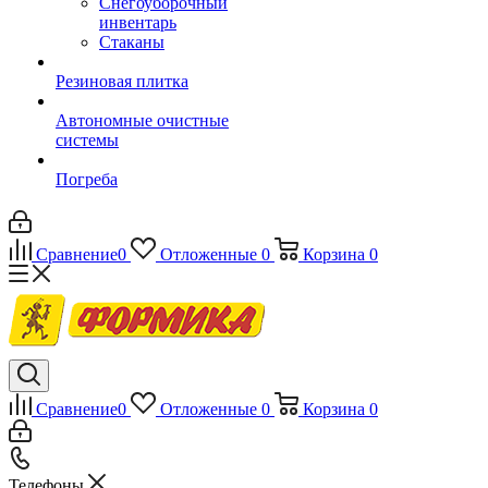
Снегоуборочный
инвентарь
Стаканы
Резиновая плитка
Автономные очистные
системы
Погреба
Сравнение
0
Отложенные
0
Корзина
0
Сравнение
0
Отложенные
0
Корзина
0
Телефоны