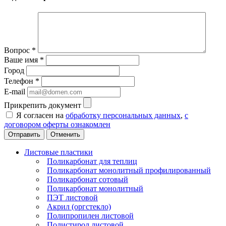
Вопрос
*
Ваше имя
*
Город
Телефон
*
E-mail
Прикрепить документ
Я согласен на
обработку персональных данных
,
с
договором оферты ознакомлен
Отменить
Листовые пластики
Поликарбонат для теплиц
Поликарбонат монолитный профилированный
Поликарбонат сотовый
Поликарбонат монолитный
ПЭТ листовой
Акрил (оргстекло)
Полипропилен листовой
Полистирол листовой