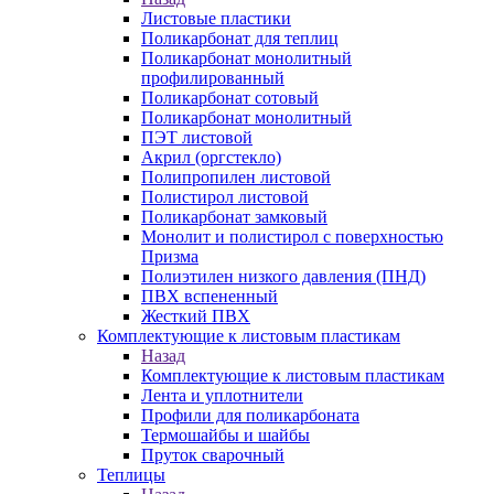
Листовые пластики
Поликарбонат для теплиц
Поликарбонат монолитный
профилированный
Поликарбонат сотовый
Поликарбонат монолитный
ПЭТ листовой
Акрил (оргстекло)
Полипропилен листовой
Полистирол листовой
Поликарбонат замковый
Монолит и полистирол с поверхностью
Призма
Полиэтилен низкого давления (ПНД)
ПВХ вспененный
Жесткий ПВХ
Комплектующие к листовым пластикам
Назад
Комплектующие к листовым пластикам
Лента и уплотнители
Профили для поликарбоната
Термошайбы и шайбы
Пруток сварочный
Теплицы