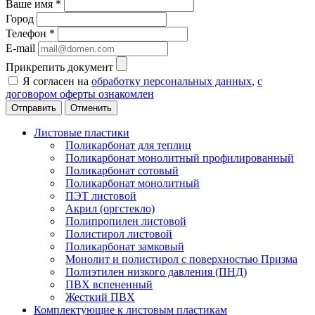
Ваше имя
*
Город
Телефон
*
E-mail
Прикрепить документ
Я согласен на
обработку персональных данных
,
с
договором оферты ознакомлен
Отменить
Листовые пластики
Поликарбонат для теплиц
Поликарбонат монолитный профилированный
Поликарбонат сотовый
Поликарбонат монолитный
ПЭТ листовой
Акрил (оргстекло)
Полипропилен листовой
Полистирол листовой
Поликарбонат замковый
Монолит и полистирол с поверхностью Призма
Полиэтилен низкого давления (ПНД)
ПВХ вспененный
Жесткий ПВХ
Комплектующие к листовым пластикам