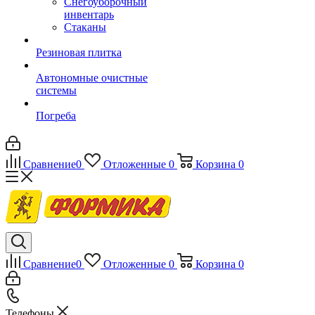
Снегоуборочный
инвентарь
Стаканы
Резиновая плитка
Автономные очистные
системы
Погреба
Сравнение
0
Отложенные
0
Корзина
0
Сравнение
0
Отложенные
0
Корзина
0
Телефоны