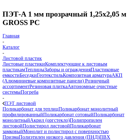
ПЭТ-А 1 мм прозрачный 1,25х2,05 м
GROSS PC
Главная
-
Каталог
-
Листовой пластик
Листовые пластики
Комплектующие к листовым
пластикам
Теплицы
Заборы и ограждения
Пластиковые
емкости
Беседки
Геотекстиль
Композитная арматура
АКП
(Алюминиевые композитные панели)
Розничный
ассортимент
Резиновая плитка
Автономные очистные
системы
Погреба
-
ПЭТ листовой
Поликарбонат для теплиц
Поликарбонат монолитный
профилированный
Поликарбонат сотовый
Поликарбонат
монолитный
Акрил (оргстекло)
Полипропилен
листовой
Полистирол листовой
Поликарбонат
замковый
Монолит и полистирол с поверхностью
Призма
Полиэтилен низкого давления (ПНД)
ПВХ