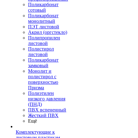
Поликарбонат
сотовый
Поликарбонат
монолитный
ПЭТ листовой
Акрил (оргстекло)
Полипропилен
листовой
Полистирол
листовой
Поликарбонат
замковый
Монолит и
полистирол с
поверхностью
Призма
Полиэтилен
низкого давления
(ПНД)
ПВХ вспененный
Жесткий ПВХ
Ещё
Комплектующие к
листовым пластикам