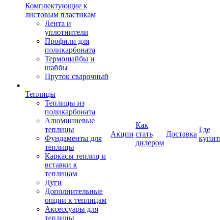
Комплектующие к
листовым пластикам
Лента и
уплотнители
Профили для
поликарбоната
Термошайбы и
шайбы
Пруток сварочный
Теплицы
Теплицы из
поликарбоната
Алюминиевые
Как
теплицы
Где
Акции
стать
Доставка
Фундаменты для
купит
дилером
теплицы
Каркасы теплиц и
вставки к
теплицам
Дуги
Дополнительные
опции к теплицам
Аксессуары для
теплицы