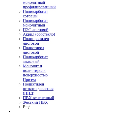
монолитный
профилированный
Поликарбонат
сотовый
Поликарбонат
монолитный
ПЭТ листовой
Акрил (оргстекло)
Полипропилен
листовой
Полистирол
листовой
Поликарбонат
замковый
Монолит и
полистирол с
поверхностью
Призма
Полиэтилен
низкого давления
(ПНД)
ПВХ вспененный
Жесткий ПВХ
Ещё