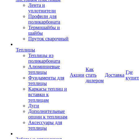
Лента и
уплотнители
Профили для
поликарбоната
Термошайбы и
шайбы
Пруток сварочный
Теплицы
Теплицы из
поликарбоната
Алюминиевые
Как
теплицы
Где
Акции
стать
Доставка
Фундаменты для
купит
дилером
теплицы
Каркасы теплиц и
вставки к
теплицам
Дуги
Дополнительные
опции к теплицам
Аксессуары для
теплицы