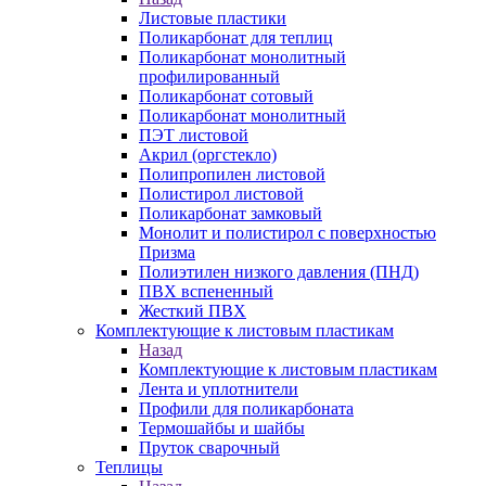
Листовые пластики
Поликарбонат для теплиц
Поликарбонат монолитный
профилированный
Поликарбонат сотовый
Поликарбонат монолитный
ПЭТ листовой
Акрил (оргстекло)
Полипропилен листовой
Полистирол листовой
Поликарбонат замковый
Монолит и полистирол с поверхностью
Призма
Полиэтилен низкого давления (ПНД)
ПВХ вспененный
Жесткий ПВХ
Комплектующие к листовым пластикам
Назад
Комплектующие к листовым пластикам
Лента и уплотнители
Профили для поликарбоната
Термошайбы и шайбы
Пруток сварочный
Теплицы