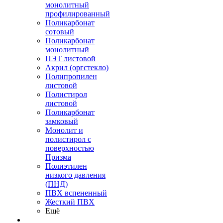
монолитный
профилированный
Поликарбонат
сотовый
Поликарбонат
монолитный
ПЭТ листовой
Акрил (оргстекло)
Полипропилен
листовой
Полистирол
листовой
Поликарбонат
замковый
Монолит и
полистирол с
поверхностью
Призма
Полиэтилен
низкого давления
(ПНД)
ПВХ вспененный
Жесткий ПВХ
Ещё