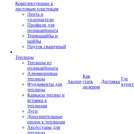
Комплектующие к
листовым пластикам
Лента и
уплотнители
Профили для
поликарбоната
Термошайбы и
шайбы
Пруток сварочный
Теплицы
Теплицы из
поликарбоната
Алюминиевые
Как
теплицы
Где
Акции
стать
Доставка
Фундаменты для
купит
дилером
теплицы
Каркасы теплиц и
вставки к
теплицам
Дуги
Дополнительные
опции к теплицам
Аксессуары для
теплицы