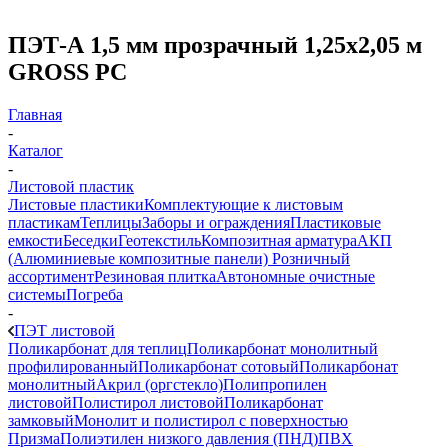
ПЭТ-А 1,5 мм прозрачный 1,25х2,05 м
GROSS PC
Главная
-
Каталог
-
Листовой пластик
Листовые пластики
Комплектующие к листовым
пластикам
Теплицы
Заборы и ограждения
Пластиковые
емкости
Беседки
Геотекстиль
Композитная арматура
АКП
(Алюминиевые композитные панели)
Розничный
ассортимент
Резиновая плитка
Автономные очистные
системы
Погреба
-
ПЭТ листовой
Поликарбонат для теплиц
Поликарбонат монолитный
профилированный
Поликарбонат сотовый
Поликарбонат
монолитный
Акрил (оргстекло)
Полипропилен
листовой
Полистирол листовой
Поликарбонат
замковый
Монолит и полистирол с поверхностью
Призма
Полиэтилен низкого давления (ПНД)
ПВХ