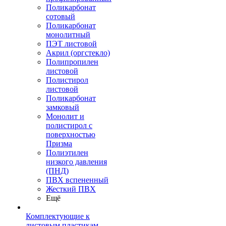
Поликарбонат
сотовый
Поликарбонат
монолитный
ПЭТ листовой
Акрил (оргстекло)
Полипропилен
листовой
Полистирол
листовой
Поликарбонат
замковый
Монолит и
полистирол с
поверхностью
Призма
Полиэтилен
низкого давления
(ПНД)
ПВХ вспененный
Жесткий ПВХ
Ещё
Комплектующие к
листовым пластикам