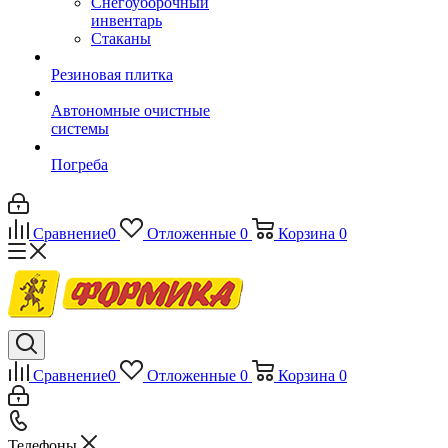
Снегоуборочный
инвентарь
Стаканы
Резиновая плитка
Автономные очистные
системы
Погреба
Сравнение
0
Отложенные
0
Корзина
0
Сравнение
0
Отложенные
0
Корзина
0
Телефоны