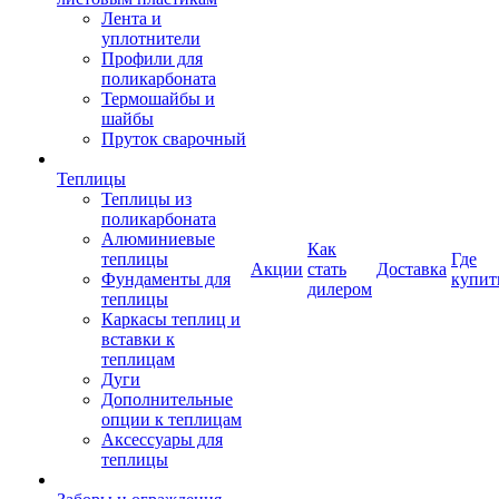
Лента и
уплотнители
Профили для
поликарбоната
Термошайбы и
шайбы
Пруток сварочный
Теплицы
Теплицы из
поликарбоната
Алюминиевые
Как
теплицы
Где
Акции
стать
Доставка
Фундаменты для
купит
дилером
теплицы
Каркасы теплиц и
вставки к
теплицам
Дуги
Дополнительные
опции к теплицам
Аксессуары для
теплицы