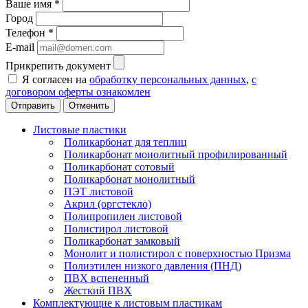
Ваше имя
*
Город
Телефон
*
E-mail
Прикрепить документ
Я согласен на
обработку персональных данных
,
с
договором оферты ознакомлен
Отменить
Листовые пластики
Поликарбонат для теплиц
Поликарбонат монолитный профилированный
Поликарбонат сотовый
Поликарбонат монолитный
ПЭТ листовой
Акрил (оргстекло)
Полипропилен листовой
Полистирол листовой
Поликарбонат замковый
Монолит и полистирол с поверхностью Призма
Полиэтилен низкого давления (ПНД)
ПВХ вспененный
Жесткий ПВХ
Комплектующие к листовым пластикам