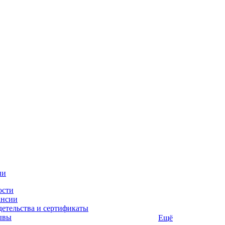
ии
ости
ансии
етельства и сертификаты
ывы
Ещё