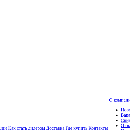
О компан
Нов
Вак
Свид
Отз
ции
Как стать дилером
Доставка
Где купить
Контакты