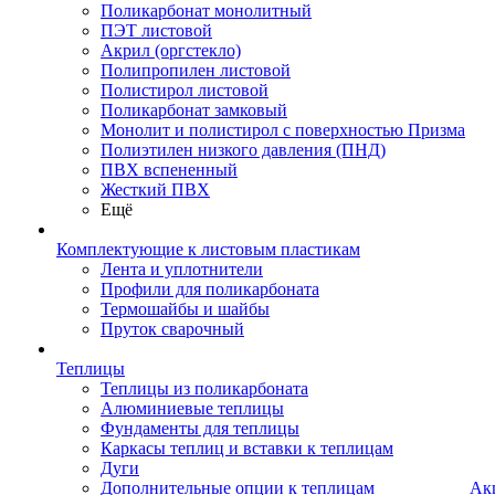
Поликарбонат монолитный
ПЭТ листовой
Акрил (оргстекло)
Полипропилен листовой
Полистирол листовой
Поликарбонат замковый
Монолит и полистирол с поверхностью Призма
Полиэтилен низкого давления (ПНД)
ПВХ вспененный
Жесткий ПВХ
Ещё
Комплектующие к листовым пластикам
Лента и уплотнители
Профили для поликарбоната
Термошайбы и шайбы
Пруток сварочный
Теплицы
Теплицы из поликарбоната
Алюминиевые теплицы
Фундаменты для теплицы
Каркасы теплиц и вставки к теплицам
Дуги
Дополнительные опции к теплицам
Ак