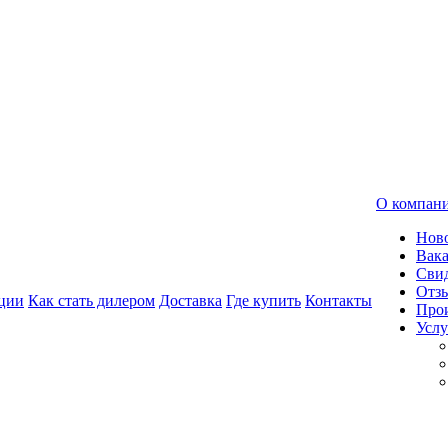
О компан
Нов
Вак
Свид
Отз
ции
Как стать дилером
Доставка
Где купить
Контакты
Про
Услу