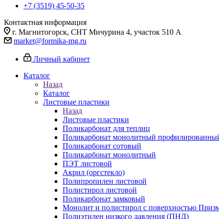
+7 (3519) 45-50-35
Контактная информация
г. Магнитогорск, СНТ Мичурина 4, участок 510 А
market@formika-mg.ru
Личный кабинет
Каталог
Назад
Каталог
Листовые пластики
Назад
Листовые пластики
Поликарбонат для теплиц
Поликарбонат монолитный профилированны
Поликарбонат сотовый
Поликарбонат монолитный
ПЭТ листовой
Акрил (оргстекло)
Полипропилен листовой
Полистирол листовой
Поликарбонат замковый
Монолит и полистирол с поверхностью Приз
Полиэтилен низкого давления (ПНД)