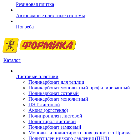
Резиновая плитка
Автономные очистные системы
Погреба
Каталог
Листовые пластики
Поликарбонат для теплиц
Поликарбонат монолитный профилированный
Поликарбонат сотовый
Поликарбонат монолитный
ПЭТ листовой
Акрил (оргстекло)
Полипропилен листовой
Полистирол листовой
Поликарбонат замковый
Монолит и полистирол с поверхностью Призма
Полиэтилен низкого давления (ПНД)